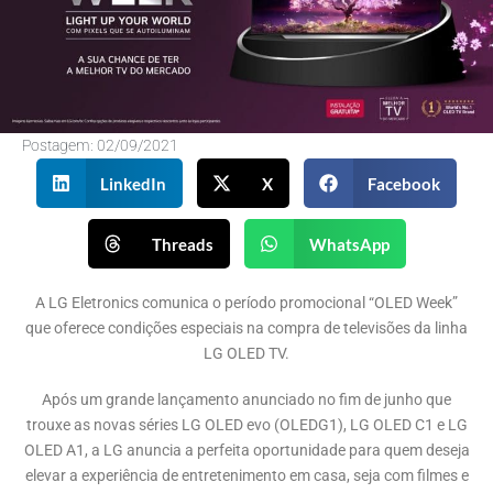
Postagem:
02/09/2021
LinkedIn
X
Facebook
Threads
WhatsApp
A LG Eletronics comunica o período promocional “OLED Week”
que oferece condições especiais na compra de televisões da linha
LG OLED TV.
Após um grande lançamento anunciado no fim de junho que
trouxe as novas séries LG OLED evo (OLEDG1), LG OLED C1 e LG
OLED A1, a LG anuncia a perfeita oportunidade para quem deseja
elevar a experiência de entretenimento em casa, seja com filmes e