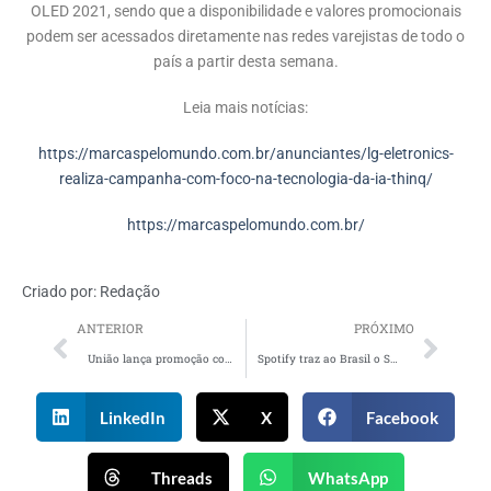
OLED 2021, sendo que a disponibilidade e valores promocionais
podem ser acessados diretamente nas redes varejistas de todo o
país a partir desta semana.
Leia mais notícias:
https://marcaspelomundo.com.br/anunciantes/lg-eletronics-
realiza-campanha-com-foco-na-tecnologia-da-ia-thinq/
https://marcaspelomundo.com.br/
Criado por:
Redação
ANTERIOR
PRÓXIMO
União lança promoção com seu icônico livro de receitas em versão digital
Spotify traz ao Brasil o Spotify Ads, novo caminho publicitário em podcasts
LinkedIn
X
Facebook
Threads
WhatsApp