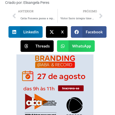
Criado por:
Elisangela Peres
ANTERIOR
PRÓXIMO
Catia Fonseca passa a representar TENA em nova fase da marca no Brasil
Victor Sarro integra time da Philips como Head criativo de marketing
LinkedIn
X
Facebook
Threads
WhatsApp