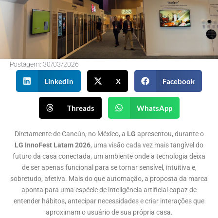
Postagem:
30/03/2026
LinkedIn
X
Facebook
Threads
WhatsApp
Diretamente de Cancún, no México, a
LG
apresentou, durante o
LG InnoFest Latam 2026
, uma visão cada vez mais tangível do
futuro da casa conectada, um ambiente onde a tecnologia deixa
de ser apenas funcional para se tornar sensível, intuitiva e,
sobretudo, afetiva. Mais do que automação, a proposta da marca
aponta para uma espécie de inteligência artificial capaz de
entender hábitos, antecipar necessidades e criar interações que
aproximam o usuário de sua própria casa.