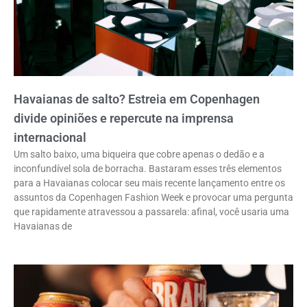
Havaianas de salto? Estreia em Copenhagen
divide opiniões e repercute na imprensa
internacional
Um salto baixo, uma biqueira que cobre apenas o dedão e a
inconfundível sola de borracha. Bastaram esses três elementos
para a Havaianas colocar seu mais recente lançamento entre os
assuntos da Copenhagen Fashion Week e provocar uma pergunta
que rapidamente atravessou a passarela: afinal, você usaria uma
Havaianas de