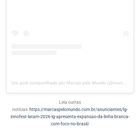
Um post compartilhado por Marcas pelo Mundo (@marcaspelomundo.eli)
Leia outras
notícias:
https://marcaspelomundo.com.br/anunciantes/lg-
innofest-latam-2026-lg-apresenta-expansao-da-linha-branca-
com-foco-no-brasil/