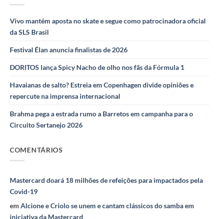
Vivo mantém aposta no skate e segue como patrocinadora oficial
da SLS Brasil
Festival Élan anuncia finalistas de 2026
DORITOS lança Spicy Nacho de olho nos fãs da Fórmula 1
Havaianas de salto? Estreia em Copenhagen divide opiniões e
repercute na imprensa internacional
Brahma pega a estrada rumo a Barretos em campanha para o
Circuito Sertanejo 2026
COMENTÁRIOS
Mastercard doará 18 milhões de refeições para impactados pela
Covid-19
em
Alcione e Criolo se unem e cantam clássicos do samba em
iniciativa da Mastercard