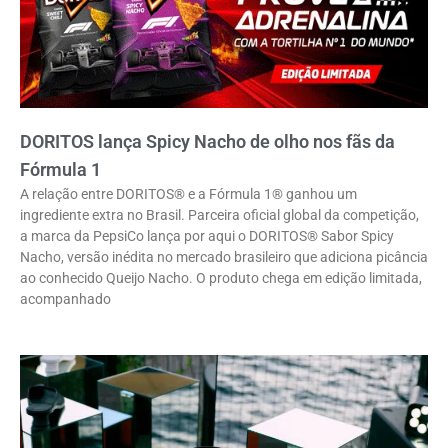
DORITOS lança Spicy Nacho de olho nos fãs da
Fórmula 1
A relação entre DORITOS® e a Fórmula 1® ganhou um
ingrediente extra no Brasil. Parceira oficial global da competição,
a marca da PepsiCo lança por aqui o DORITOS® Sabor Spicy
Nacho, versão inédita no mercado brasileiro que adiciona picância
ao conhecido Queijo Nacho. O produto chega em edição limitada,
acompanhado