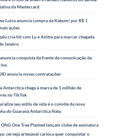
iativa da Mastercard
ne Luiza anuncia compra da Kabum! por R$ 1
mais ações
alu cria hit com Lu e Anitta para marcar chegada
de Janeiro
anuncia conquista da frente de comunicação da
rino
ID anuncia novas contratações
 Antarctica chega à marca de 1 milhão de
ores no TikTok
uralize seu estilo de vida é o convite da nova
ha do Guaraná Antarctica Natu
e ONG One Tree Planted lançam clube de assinatura
ya: cerveja artesanal carioca quer conquistar o