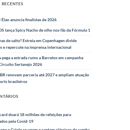
 RECENTES
l Élan anuncia finalistas de 2026
S lança Spicy Nacho de olho nos fãs da Fórmula 1
as de salto? Estreia em Copenhagen divide
s e repercute na imprensa internacional
 pega a estrada rumo a Barretos em campanha
Circuito Sertanejo 2026
IBR renovam parceria até 2027 e ampliam atuação
orts brasileiros
NTÁRIOS
ard doará 18 milhões de refeições para
ados pela Covid-19
ione e Criolo se unem e cantam clássicos do samba