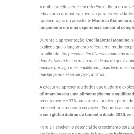
A ambientação verde, em referência direta ao unive
criava uma atmosfera imersiva para os convidados
apresentação do presidente
Maurício Giamellaro
,
lançamento em uma experiência sensorial compl
Durante a apresentação,
Cecília Bottai Mondino, 
explicou que o lançamento reflete uma mudança p
atualidade.
“As pessoas têm diversas maneiras de se
depois, fazem festas muito mais de dia do que à noi
busca é por algo mais equilibrado, mais leve, mai
que lançamos essa cerveja”
, afirmou.
A executiva apresentou dados que ajudam a expli
afirmam buscar uma alimentação mais equilibra
recentemente e 37% passaram a priorizar perda de
redesenhar o mercado cervejeiro. Segundo a comp
e sem glúten dobrou de tamanho desde 2020
, em
Para a Heineken, o potencial de crescimento está