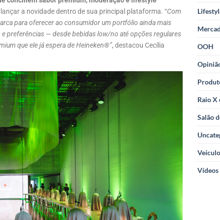
e conciliem sabor premium, moderação e lifestyle
Lifesty
lançar a novidade dentro de sua principal plataforma. “
Com
rca para oferecer ao consumidor um portfólio ainda mais
Merca
 e preferências — desde bebidas low/no até opções regulares
mium que ele já espera de Heineken®”
, destacou Cecília
OOH
Opiniã
Produt
Raio X
Salão d
Uncate
Veícul
Vídeos