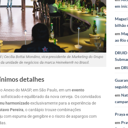
em inic
Magazi
bilhão 
em
Mag
ao Rio 
DRUID 
| Cecília Bottai Mondino, vice-presidente de Marketing do Grupo
Subma
or da unidade de negócios da marca Heineken® no Brasil.
em
DRU
nimos detalhes
Guaraná
seguid
o Anexo do MASP, em São Paulo, em um
evento
em
Nat
 sofisticado e equilibrado da nova cerveja. Os convidados
campan
enu harmonizado
exclusivamente para a experiência de
stavo Pereira
, o cardápio trouxe combinações
Praya 
ju com espuma de gengibre e o risoto de aspargos com
em
Pra
das.