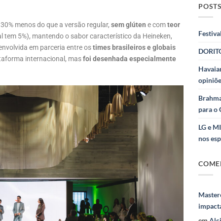
POSTS
, 30% menos do que a versão regular,
sem glúten
e com
teor
Festiva
al tem 5%), mantendo o sabor característico da Heineken,
envolvida em parceria entre os
times brasileiros e globais
DORITO
taforma internacional, mas
foi desenhada especialmente
Havaian
opiniõe
Brahma
para o 
LG e M
nos esp
COME
Masterc
impact
em
Alc