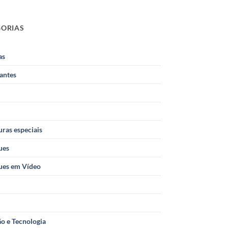
GORIAS
as
antes
ras especiais
ues
ues em Vídeo
o e Tecnologia