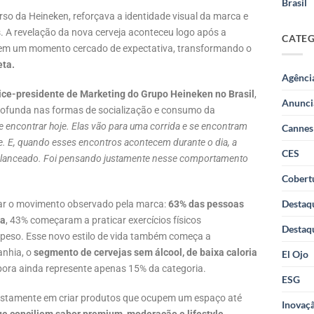
Brasil
rso da Heineken, reforçava a identidade visual da marca e
. A revelação da nova cerveja aconteceu logo após a
CATE
 em um momento cercado de expectativa, transformando o
eta.
Agênci
vice-presidente de Marketing do Grupo Heineken no Brasil
,
Anunci
rofunda nas formas de socialização e consumo da
 encontrar hoje. Elas vão para uma corrida e se encontram
Cannes
te. E, quando esses encontros acontecem durante o dia, a
CES
s balanceado. Foi pensando justamente nesse comportamento
Cobertu
Destaq
car o movimento observado pela marca:
63% das pessoas
da
, 43% começaram a praticar exercícios físicos
Destaq
 peso. Esse novo estilo de vida também começa a
anhia, o
segmento de cervejas sem álcool, de baixa caloria
El Ojo
bora ainda represente apenas 15% da categoria.
ESG
 justamente em criar produtos que ocupem um espaço até
Inovaçã