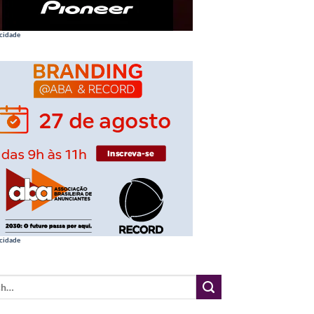
cidade
cidade