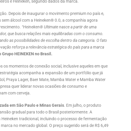
eiros é Heineken, segundo dados da marca.
ção. Depois de inaugurar o movimento premium no país e,
as sem álcool com a Heineken® 0.0, a companhia agora
crescimento.
“Heineken® Ultimate nasce a partir de uma
or, que busca relações mais equilibradas com o consumo.
ndo as possibilidades de escolha dentro da categoria. O fato
ovação reforça a relevância estratégica do país para a marca
o Grupo HEINEKEN no Brasil.
os os momentos de conexão social, inclusive aqueles em que
 estratégia acompanha a expansão de um portfólio que já
, Sol, Praya Lager, Baer Mate, Mamba Water e Mamba Water
presa quer liderar novas ocasiões de consumo e
onam com cerveja.
izada em São Paulo e Minas Gerais
. Em julho, o produto
ansão gradual para todo o Brasil posteriormente. A
Heineken tradicional, incluindo o processo de fermentação
a marca no mercado global. O preço sugerido será de R$ 6,49