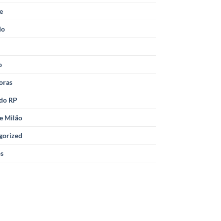
le
do
o
oras
 do RP
e Milão
gorized
os