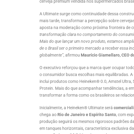
cerveja premium vendida nos supermercados brasil
A Ultimate surge como continuidade dessa constru
mais tarde, transformar a percepção sobre cervej
aposta na moderação como próxima fronteira de 
transformação clara no comportamento do consumid
Mais do que lançar um novo produto, estamos amplia
de o Brasil ser o primeiro mercado a receber essa in
globalmente”
, afirmou
Maurício Giamellaro, CEO d
O executivo reforçou que a marca quer ocupar tod
o consumidor busca escolhas mais equilibradas. A
inclui produtos como Heineken® 0.0, Amstel Ultra
Protein. Mais do que acompanhar tendências, a em
transformar a forma como os brasileiros se relaci
Inicialmente, a Heineken® Ultimate será
comercial
chega ao
Rio de Janeiro e Espírito Santo
, com exp
produção seguirá os mesmos rigorosos padrões da 
em tanques horizontais, característica exclusiva d