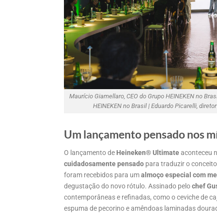
Maurício Giamellaro, CEO do Grupo HEINEKEN no Brasil 
HEINEKEN no Brasil | Eduardo Picarelli, diret
Um lançamento pensado nos mí
O lançamento de
Heineken® Ultimate
aconteceu n
cuidadosamente pensado
para traduzir o conceito
foram recebidos para um
almoço especial com m
degustação do novo rótulo. Assinado pelo
chef Gu
contemporâneas e refinadas, como o ceviche de ca
espuma de pecorino e amêndoas laminadas doura