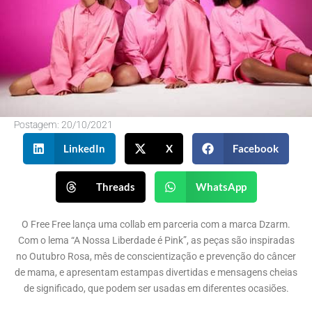
Postagem:
20/10/2021
LinkedIn
X
Facebook
Threads
WhatsApp
O Free Free lança uma collab em parceria com a marca Dzarm.
Com o lema “A Nossa Liberdade é Pink”, as peças são inspiradas
no Outubro Rosa, mês de conscientização e prevenção do câncer
de mama, e apresentam estampas divertidas e mensagens cheias
de significado, que podem ser usadas em diferentes ocasiões.