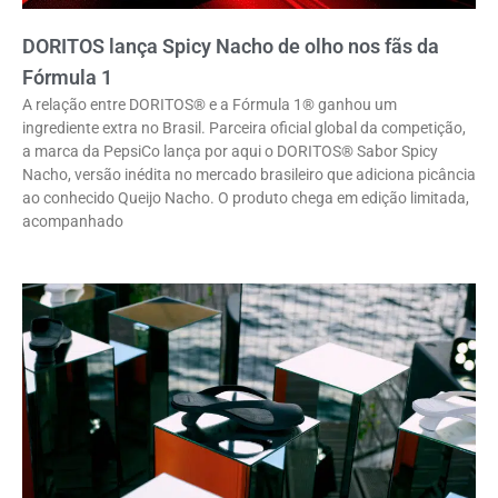
DORITOS lança Spicy Nacho de olho nos fãs da
Fórmula 1
A relação entre DORITOS® e a Fórmula 1® ganhou um
ingrediente extra no Brasil. Parceira oficial global da competição,
a marca da PepsiCo lança por aqui o DORITOS® Sabor Spicy
Nacho, versão inédita no mercado brasileiro que adiciona picância
ao conhecido Queijo Nacho. O produto chega em edição limitada,
acompanhado