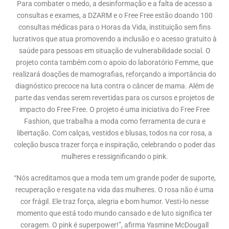
Para combater o medo, a desinformação e a falta de acesso a
consultas e exames, a DZARM e o Free Free estão doando 100
consultas médicas para o Horas da Vida, instituição sem fins
lucrativos que atua promovendo a inclusão e o acesso gratuito à
saúde para pessoas em situação de vulnerabilidade social. O
projeto conta também com o apoio do laboratório Femme, que
realizará doações de mamografias, reforçando a importância do
diagnóstico precoce na luta contra o câncer de mama. Além de
parte das vendas serem revertidas para os cursos e projetos de
impacto do Free Free. O projeto é uma iniciativa do Free Free
Fashion, que trabalha a moda como ferramenta de cura e
libertação. Com calças, vestidos e blusas, todos na cor rosa, a
coleção busca trazer força e inspiração, celebrando o poder das
mulheres e ressignificando o pink.
“Nós acreditamos que a moda tem um grande poder de suporte,
recuperação e resgate na vida das mulheres. O rosa não é uma
cor frágil. Ele traz força, alegria e bom humor. Vesti-lo nesse
momento que está todo mundo cansado e de luto significa ter
coragem. O pink é superpower!”, afirma Yasmine McDougall