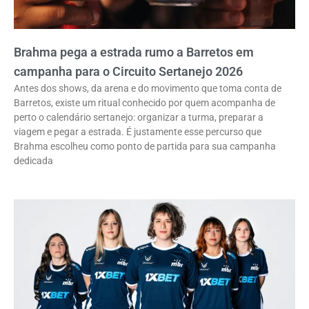
Brahma pega a estrada rumo a Barretos em
campanha para o Circuito Sertanejo 2026
Antes dos shows, da arena e do movimento que toma conta de
Barretos, existe um ritual conhecido por quem acompanha de
perto o calendário sertanejo: organizar a turma, preparar a
viagem e pegar a estrada. É justamente esse percurso que
Brahma escolheu como ponto de partida para sua campanha
dedicada