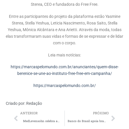
Sterea, CEO e fundadora do Free Free.
Entre as participantes do projeto da plataforma estão Yasmine
Sterea, Stella Yeshua, Leticia Nascimento, Rosa Saito, Stella
Yeshua, Mônica Alcântara e Ana Arietti. Através da moda, todas
elas transformaram suas vidas e formas de se expressar e de lidar
com o corpo.
Leia mais notícias:
https://marcaspelomundo.com.br/anunciantes/quem-disse-
berenice-se-une-ao-instituto-free-free-em-campanha/
https://marcaspelomundo.com.br/
Criado por:
Redação
ANTERIOR
PRÓXIMO
MedLevensohn celebra aniversário ao som da Orquestra Som + Eu
Banco do Brasil apoia brasileiros na retomada em campanha de crédito