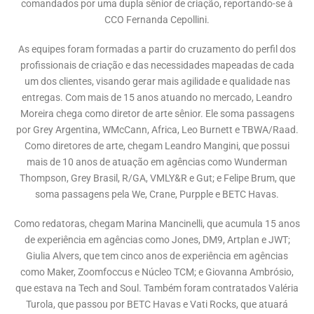
comandados por uma dupla sênior de criação, reportando-se à
CCO Fernanda Cepollini.
As equipes foram formadas a partir do cruzamento do perfil dos
profissionais de criação e das necessidades mapeadas de cada
um dos clientes, visando gerar mais agilidade e qualidade nas
entregas. Com mais de 15 anos atuando no mercado, Leandro
Moreira chega como diretor de arte sênior. Ele soma passagens
por Grey Argentina, WMcCann, Africa, Leo Burnett e TBWA/Raad.
Como diretores de arte, chegam Leandro Mangini, que possui
mais de 10 anos de atuação em agências como Wunderman
Thompson, Grey Brasil, R/GA, VMLY&R e Gut; e Felipe Brum, que
soma passagens pela We, Crane, Purpple e BETC Havas.
Como redatoras, chegam Marina Mancinelli, que acumula 15 anos
de experiência em agências como Jones, DM9, Artplan e JWT;
Giulia Alvers, que tem cinco anos de experiência em agências
como Maker, Zoomfoccus e Núcleo TCM; e Giovanna Ambrósio,
que estava na Tech and Soul. Também foram contratados Valéria
Turola, que passou por BETC Havas e Vati Rocks, que atuará