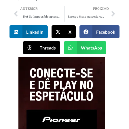
ANTERIOR
PRÓXIMO
Not So Impossible apresenta novidades para as áreas de atendimento e produção
Sinergy ﬁrma parceria com a OD Drive
LinkedIn
X
Facebook
Threads
WhatsApp