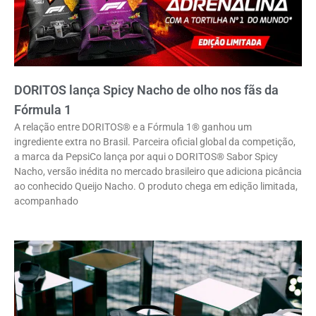
DORITOS lança Spicy Nacho de olho nos fãs da
Fórmula 1
A relação entre DORITOS® e a Fórmula 1® ganhou um
ingrediente extra no Brasil. Parceira oficial global da competição,
a marca da PepsiCo lança por aqui o DORITOS® Sabor Spicy
Nacho, versão inédita no mercado brasileiro que adiciona picância
ao conhecido Queijo Nacho. O produto chega em edição limitada,
acompanhado