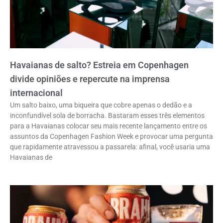
Havaianas de salto? Estreia em Copenhagen
divide opiniões e repercute na imprensa
internacional
Um salto baixo, uma biqueira que cobre apenas o dedão e a
inconfundível sola de borracha. Bastaram esses três elementos
para a Havaianas colocar seu mais recente lançamento entre os
assuntos da Copenhagen Fashion Week e provocar uma pergunta
que rapidamente atravessou a passarela: afinal, você usaria uma
Havaianas de