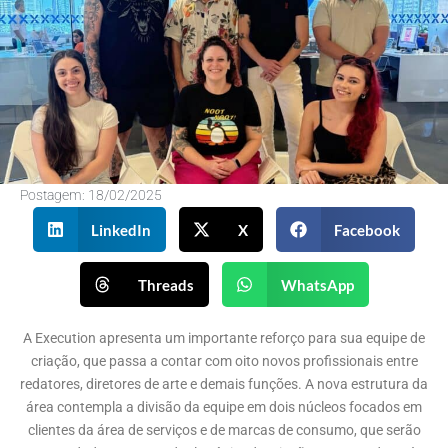
Postagem:
18/02/2025
LinkedIn
X
Facebook
Threads
WhatsApp
A Execution apresenta um importante reforço para sua equipe de
criação, que passa a contar com oito novos profissionais entre
redatores, diretores de arte e demais funções. A nova estrutura da
área contempla a divisão da equipe em dois núcleos focados em
clientes da área de serviços e de marcas de consumo, que serão