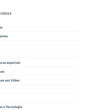
GORIAS
as
antes
ras especiais
ues
ues em Vídeo
o e Tecnologia