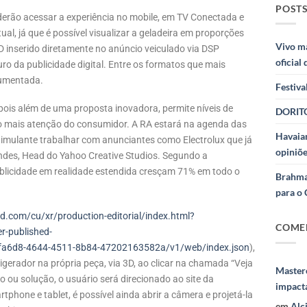
POSTS
erão acessar a experiência no mobile, em TV Conectada e
l, já que é possível visualizar a geladeira em proporções
Vivo m
3D inserido diretamente no anúncio veiculado via DSP
oficial
ro da publicidade digital. Entre os formatos que mais
aumentada.
Festiva
ois além de uma proposta inovadora, permite níveis de
DORITO
o mais atenção do consumidor. A RA estará na agenda das
Havaian
imulante trabalhar com anunciantes como Electrolux que já
opiniõe
ndes, Head do Yahoo Creative Studios. Segundo a
ublicidade em realidade estendida cresçam 71% em todo o
Brahma
para o 
d.com/cu/xr/production-editorial/index.html?
COME
r-published-
fa6d8-4644-4511-8b84-47202163582a/v1/web/index.json
),
rigerador na própria peça, via 3D, ao clicar na chamada “Veja
Masterc
o ou solução, o usuário será direcionado ao site da
impact
tphone e tablet, é possível ainda abrir a câmera e projetá-la
em
Alc