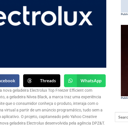
Publi
acebook
Threads
WhatsApp
a nova geladeira Electrolux Top Freezer Efficient com
o, a geladeira Nívea Black, a marca traz uma experiência
Publi
ite que o consumidor conheça o produto, interaja com o
a virtual a partir de um anúncio programático, tudo sem a
plicativo. O projeto, capitaneado pelo Yahoo Creative
ova geladeira Electrolux desenvolvida pela agência DPZ&T.