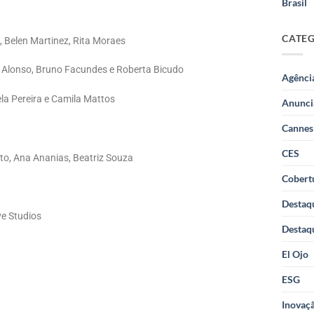
Brasil
CATE
, Belen Martinez, Rita Moraes
e Alonso, Bruno Facundes e Roberta Bicudo
Agênci
iela Pereira e Camila Mattos
Anunci
Cannes
CES
o, Ana Ananias, Beatriz Souza
Cobertu
Destaq
ve Studios
Destaq
El Ojo
ESG
Inovaçã