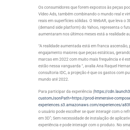
Os consumidores que forem expostos às peças pod
Vídeo Ads, também combinando o mundo real e virtua
reais em superfícies sólidas. O WebAR, que leva o 
(demand side platform) do Yahoo, representa o futu
aumentaram nos últimos meses está a realidade 
“A realidade aumentada está em franca ascensão, p
engajamento maiores que peças estáticas, gerand
marcas em 2022 com muito mais frequência e é est
estão nessa vanguarda “, avalia Ana Raquel Herna
consultoria IDC, a projeção é que os gastos com p
mundo até 2022.
Para participar da experiência (
https://cdn.launch3
customJsonPath=https://prod-immersive-compose
experiences.s3.amazonaws.com/experiences/a83
o usuário pode escolher se quer interagir com o ref
em 3D”; Sem necessidade de instalação de aplicativ
experiência e pode interagir com o produto. No smar