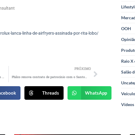
Lifesty
nsultant
Merca
OOH
ux-lanca-linha-de-airfryers-assinada-por-rita-lobo/
Opiniã
Produt
Raio X
PRÓXIMO
Salão d
Kibon cria campanha para promover novo Kibon Deliciosamente Vegano
Philco renova contrato de patrocínio com o Santos Futebol Clube
Uncate
acebook
Threads
WhatsApp
Veícul
Vídeos