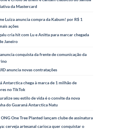
iativa da Mastercard
ne Luiza anuncia compra da Kabum! por R$ 1
mais ações
alu cria hit com Lu e Anitta para marcar chegada
de Janeiro
anuncia conquista da frente de comunicação da
rino
ID anuncia novas contratações
 Antarctica chega à marca de 1 milhão de
ores no TikTok
uralize seu estilo de vida é o convite da nova
ha do Guaraná Antarctica Natu
e ONG One Tree Planted lançam clube de assinatura
ya: cerveja artesanal carioca quer conquistar o