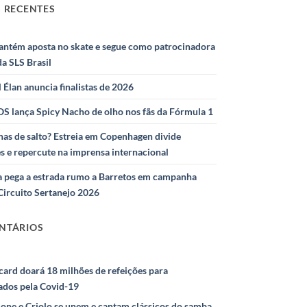
 RECENTES
antém aposta no skate e segue como patrocinadora
 da SLS Brasil
l Élan anuncia finalistas de 2026
S lança Spicy Nacho de olho nos fãs da Fórmula 1
as de salto? Estreia em Copenhagen divide
s e repercute na imprensa internacional
 pega a estrada rumo a Barretos em campanha
Circuito Sertanejo 2026
NTÁRIOS
ard doará 18 milhões de refeições para
ados pela Covid-19
ione e Criolo se unem e cantam clássicos do samba