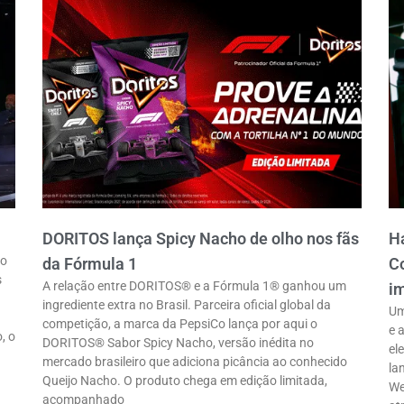
DORITOS lança Spicy Nacho de olho nos fãs
Ha
ro
da Fórmula 1
Co
s
A relação entre DORITOS® e a Fórmula 1® ganhou um
im
ingrediente extra no Brasil. Parceira oficial global da
Um
competição, a marca da PepsiCo lança por aqui o
e 
, o
DORITOS® Sabor Spicy Nacho, versão inédita no
el
mercado brasileiro que adiciona picância ao conhecido
la
Queijo Nacho. O produto chega em edição limitada,
We
acompanhado