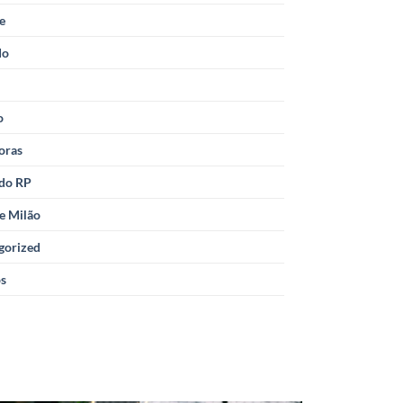
le
do
o
oras
 do RP
e Milão
gorized
os