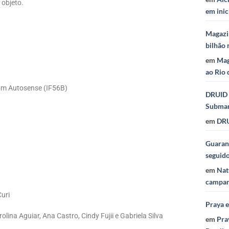
 objeto.
em inic
Magazi
bilhão 
em
Mag
ao Rio 
 com Autosense (IF56B)
DRUID 
Subma
em
DRU
Guaraná
seguid
em
Nat
campan
Curi
Praya 
ina Aguiar, Ana Castro, Cindy Fujii e Gabriela Silva
em
Pra