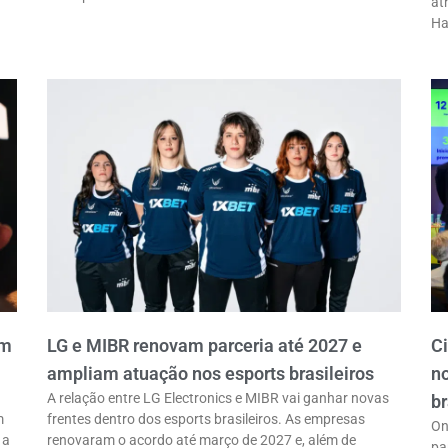
at
Ha
em
LG e MIBR renovam parceria até 2027 e
C
ampliam atuação nos esports brasileiros
n
A relação entre LG Electronics e MIBR vai ganhar novas
br
m
frentes dentro dos esports brasileiros. As empresas
On
 a
renovaram o acordo até março de 2027 e, além de
pa