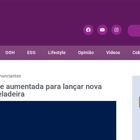
OOH
ESG
Lifestyle
Opinião
Vídeos
Cob
nunciantes
ade aumentada para lançar nova
eladeira