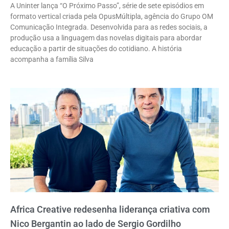
A Uninter lança “O Próximo Passo”, série de sete episódios em
formato vertical criada pela OpusMúltipla, agência do Grupo OM
Comunicação Integrada. Desenvolvida para as redes sociais, a
produção usa a linguagem das novelas digitais para abordar
educação a partir de situações do cotidiano. A história
acompanha a família Silva
Africa Creative redesenha liderança criativa com
Nico Bergantin ao lado de Sergio Gordilho