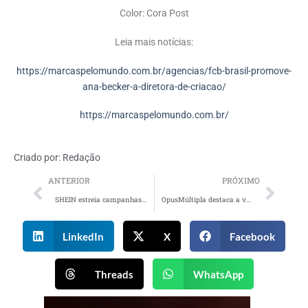
Color: Cora Post
Leia mais notícias:
https://marcaspelomundo.com.br/agencias/fcb-brasil-promove-
ana-becker-a-diretora-de-criacao/
https://marcaspelomundo.com.br/
Criado por:
Redação
ANTERIOR
PRÓXIMO
SHEIN estreia campanhas de 11.11 e Black Friday com Larissa Manoela
OpusMúltipla destaca a versatilidade e qualidade de nova linha premium da Frimesa
LinkedIn
X
Facebook
Threads
WhatsApp