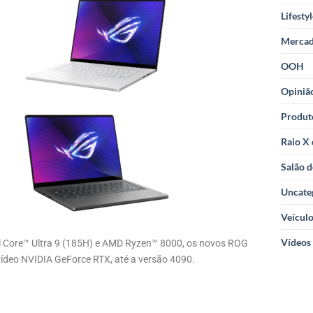
Lifesty
Merca
OOH
Opiniã
Produt
Raio X
Salão d
Uncate
Veícul
Vídeos
l Core™ Ultra 9 (185H) e AMD Ryzen™ 8000, os novos ROG
vídeo NVIDIA GeForce RTX, até a versão 4090.