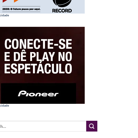
cidade
cidade