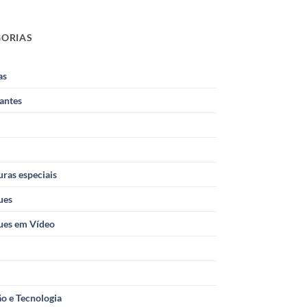
GORIAS
as
antes
ras especiais
ues
ues em Vídeo
o e Tecnologia