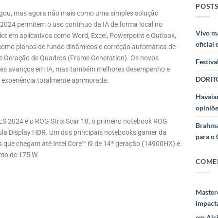
POSTS
 chegou, mas agora não mais como uma simples solução
24 permitem o uso contínuo da IA de forma local no
Vivo m
lot em aplicativos como Word, Excel, Powerpoint e Outlook,
oficial
como planos de fundo dinâmicos e correção automática de
S e Geração de Quadros (Frame Generation). Os novos
Festiva
tes avanços em IA, mas também melhores desempenho e
DORITO
a experiência totalmente aprimorada.
Havaian
opiniõe
S 2024 é o ROG Strix Scar 18, o primeiro notebook ROG
Brahma
la Display HDR. Um dos principais notebooks gamer da
para o 
es que chegam até Intel Core™ i9 de 14ª geração (14900HX) e
mo de 175 W.
COME
Masterc
impact
em
Alc