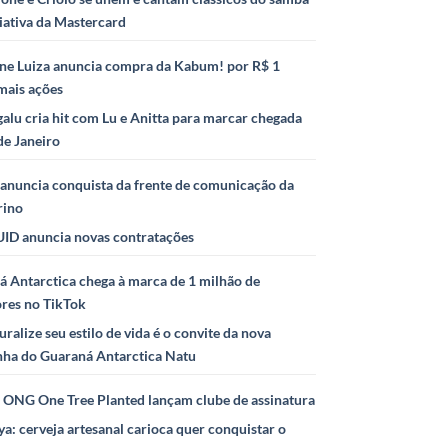
iativa da Mastercard
ne Luiza anuncia compra da Kabum! por R$ 1
mais ações
alu cria hit com Lu e Anitta para marcar chegada
de Janeiro
anuncia conquista da frente de comunicação da
rino
ID anuncia novas contratações
 Antarctica chega à marca de 1 milhão de
ores no TikTok
uralize seu estilo de vida é o convite da nova
ha do Guaraná Antarctica Natu
e ONG One Tree Planted lançam clube de assinatura
ya: cerveja artesanal carioca quer conquistar o