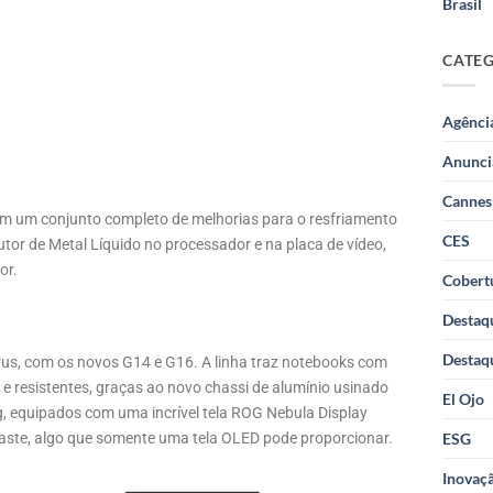
Brasil
CATE
Agênci
Anunci
Cannes
om um conjunto completo de melhorias para o resfriamento
CES
dutor de Metal Líquido no processador e na placa de vídeo,
or.
Cobertu
Destaq
Destaq
us, com os novos G14 e G16. A linha traz notebooks com
 resistentes, graças ao novo chassi de alumínio usinado
El Ojo
, equipados com uma incrível tela ROG Nebula Display
aste, algo que somente uma tela OLED pode proporcionar.
ESG
Inovaçã