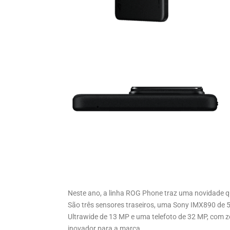
Neste ano, a linha ROG Phone traz uma novidade 
São três sensores traseiros, uma Sony IMX890 de 5
Ultrawide de 13 MP e uma telefoto de 32 MP, com 
inovador para a marca.