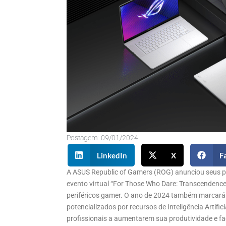
Postagem:
09/01/2024
LinkedIn
X
F
A ASUS Republic of Gamers (ROG) anunciou seus p
evento virtual “For Those Who Dare: Transcendenc
periféricos gamer. O ano de 2024 também marcará
potencializados por recursos de Inteligência Artific
profissionais a aumentarem sua produtividade e fac