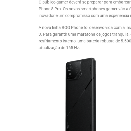
O público gamer deverá se preparar para embarca
Phone 8 Pro. Os novos smartphones gamer vão alé
inovador e um compromisso com uma experiência i
A nova linha ROG Phone foi desenvolvida com a 
3. Para garantir uma maratona de jogos tranquil
resfriamento interno, uma bateria robusta de 5.50
atualização de 165 Hz.