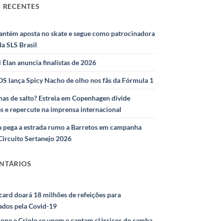
 RECENTES
antém aposta no skate e segue como patrocinadora
 da SLS Brasil
l Élan anuncia finalistas de 2026
S lança Spicy Nacho de olho nos fãs da Fórmula 1
as de salto? Estreia em Copenhagen divide
s e repercute na imprensa internacional
 pega a estrada rumo a Barretos em campanha
Circuito Sertanejo 2026
NTÁRIOS
ard doará 18 milhões de refeições para
ados pela Covid-19
ione e Criolo se unem e cantam clássicos do samba