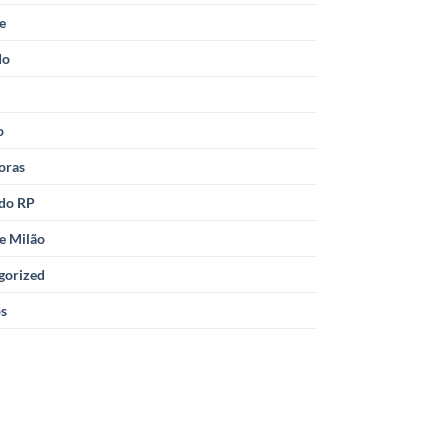
le
do
o
oras
 do RP
e Milão
gorized
os