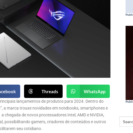
Publi
acebook
Threads
WhatsApp
rincipais lançamentos de produtos para 2024. Dentro do
Publi
e”, a marca trouxe novidades em notebooks, smartphones e
 a chegada de novos processadores Intel, AMD e NVIDIA,
ial, possibilitando gamers, criadores de conteúdos e outros
ilitarem seu cotidiano.