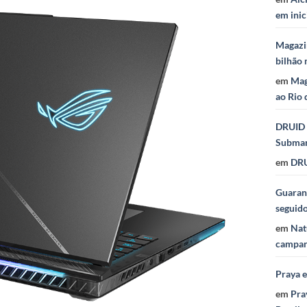
em inic
Magazi
bilhão 
em
Mag
ao Rio 
DRUID 
Subma
em
DRU
Guaraná
seguid
em
Nat
campan
Praya 
em
Pra