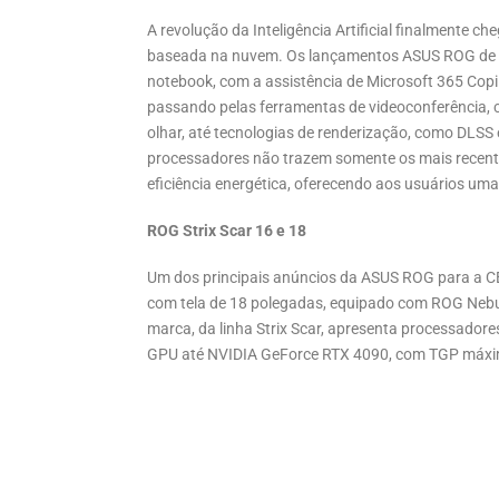
A revolução da Inteligência Artificial finalmente
baseada na nuvem. Os lançamentos ASUS ROG de 20
notebook, com a assistência de Microsoft 365 Copi
passando pelas ferramentas de videoconferência, 
olhar, até tecnologias de renderização, como DLS
processadores não trazem somente os mais recen
eficiência energética, oferecendo aos usuários um
ROG Strix Scar 16 e 18
Um dos principais anúncios da ASUS ROG para a CE
com tela de 18 polegadas, equipado com ROG Nebu
marca, da linha Strix Scar, apresenta processador
GPU até NVIDIA GeForce RTX 4090, com TGP máxi