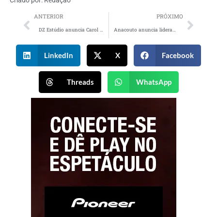
Criado por:
Redação
ANTERIOR
PRÓXIMO
DZ Estúdio anuncia Carol Almeida como Head de Criação
Anacouto anuncia lideranças para as áreas de relacionamento e vendas
LinkedIn
X
Facebook
Threads
WhatsApp