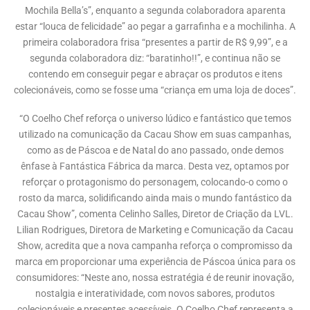
Mochila Bella’s”, enquanto a segunda colaboradora aparenta
estar “louca de felicidade” ao pegar a garrafinha e a mochilinha. A
primeira colaboradora frisa “presentes a partir de R$ 9,99”, e a
segunda colaboradora diz: “baratinho!!”, e continua não se
contendo em conseguir pegar e abraçar os produtos e itens
colecionáveis, como se fosse uma “criança em uma loja de doces”.
“O Coelho Chef reforça o universo lúdico e fantástico que temos
utilizado na comunicação da Cacau Show em suas campanhas,
como as de Páscoa e de Natal do ano passado, onde demos
ênfase à Fantástica Fábrica da marca. Desta vez, optamos por
reforçar o protagonismo do personagem, colocando-o como o
rosto da marca, solidificando ainda mais o mundo fantástico da
Cacau Show”, comenta Celinho Salles, Diretor de Criação da LVL.
Lilian Rodrigues, Diretora de Marketing e Comunicação da Cacau
Show, acredita que a nova campanha reforça o compromisso da
marca em proporcionar uma experiência de Páscoa única para os
consumidores: “Neste ano, nossa estratégia é de reunir inovação,
nostalgia e interatividade, com novos sabores, produtos
colecionáveis e presentes acessíveis. O Coelho Chef representa a