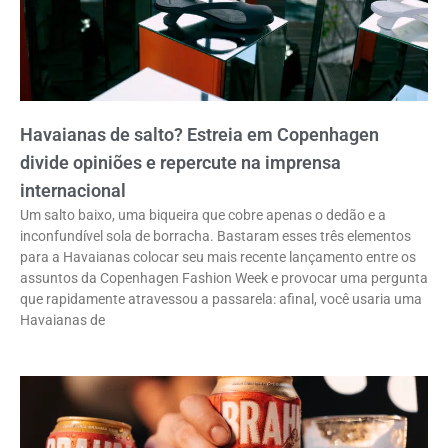
Havaianas de salto? Estreia em Copenhagen
divide opiniões e repercute na imprensa
internacional
Um salto baixo, uma biqueira que cobre apenas o dedão e a
inconfundível sola de borracha. Bastaram esses três elementos
para a Havaianas colocar seu mais recente lançamento entre os
assuntos da Copenhagen Fashion Week e provocar uma pergunta
que rapidamente atravessou a passarela: afinal, você usaria uma
Havaianas de