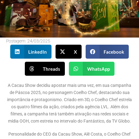
Postagem:
24/03/2025
LinkedIn
X
Facebook
Threads
WhatsApp
A Cacau Show decidiu apostar mais uma vez, em sua campanha
de Páscoa 2025, no personagem Coelho Chef, destacando sua
importância e protagonismo. Criado em 3D, o Coelho Chef estrela
os quatro filmes da ação, criados pela agência LVL. Além dos
filmes, a campanha terá também ativação nas redes sociais e
mídia OOH, com estreia no intervalo do Fantástico, da TV Globo.
Personalidade do CEO da Cacau Show, Alê Costa, o Coelho Chef