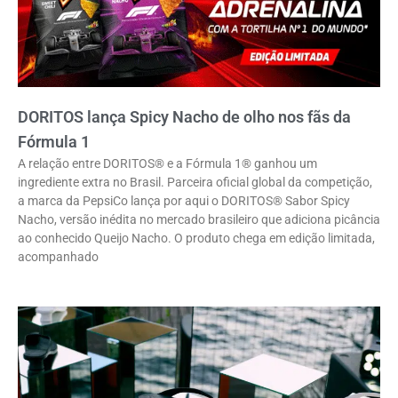
DORITOS lança Spicy Nacho de olho nos fãs da
Fórmula 1
A relação entre DORITOS® e a Fórmula 1® ganhou um
ingrediente extra no Brasil. Parceira oficial global da competição,
a marca da PepsiCo lança por aqui o DORITOS® Sabor Spicy
Nacho, versão inédita no mercado brasileiro que adiciona picância
ao conhecido Queijo Nacho. O produto chega em edição limitada,
acompanhado