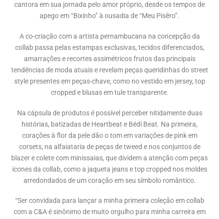
cantora em sua jornada pelo amor próprio, desde os tempos de
apego em “Bixinho” à ousadia de “Meu Pisêro”.
A co-criação com a artista pernambucana na concepção da
collab passa pelas estampas exclusivas, tecidos diferenciados,
amarrações e recortes assimétricos frutos das principais
tendências de moda atuais e revelam peças queridinhas do street
style presentes em peças-chave, como no vestido em jersey, top
cropped e blusas em tule transparente.
Na cápsula de produtos é possível perceber nitidamente duas
histórias, batizadas de Heartbeat e Bédi Beat. Na primeira,
corações à flor da pele dão o tom em variações de pink em
corsets, na alfaiataria de peças de tweed e nos conjuntos de
blazer e colete com minissaias, que dividem a atenção com peças
ícones da collab, como a jaqueta jeans e top cropped nos moldes
arredondados de um coração em seu símbolo romântico.
“Ser convidada para lançar a minha primeira coleção em collab
com a C&A é sinônimo de muito orgulho para minha carreira em