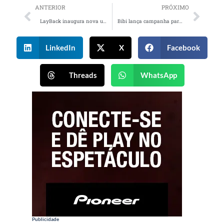
ANTERIOR
PRÓXIMO
LayBack inaugura nova unidade em Recreio, no Rio de Janeiro
Bibi lança campanha para celebrar novo posicionamento da marca
LinkedIn
X
Facebook
Threads
WhatsApp
Publicidade