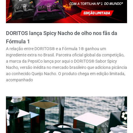
DORITOS lança Spicy Nacho de olho nos fãs da
Fórmula 1
A relação entre DORITOS® e a Fórmula 1® ganhou um
ingrediente extra no Brasil. Parceira oficial global da competição,
a marca da PepsiCo lança por aqui o DORITOS® Sabor Spicy
Nacho, versão inédita no mercado brasileiro que adiciona picância
ao conhecido Queijo Nacho. O produto chega em edição limitada,
acompanhado