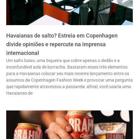
Havaianas de salto? Estreia em Copenhagen
divide opiniões e repercute na imprensa
internacional
Um salto baixo, uma biqueira que cobre apenas o dedão e a
inconfundível sola de borracha. Bastaram esses três elementos
para a Havaianas colocar seu mais recente lançamento entre os
assuntos da Copenhagen Fashion Week e provocar uma pergunta
que rapidamente atravessou a passarela: afinal, você usaria uma
Havaianas de