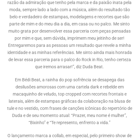
razão da admiração que tenho pela marca e da paixão inata pela
moda, sempre lado a lado com a música, além do resultado tão
belo e verdadeiro de estampas, modelagens e recortes que são
parte de mim e do meu dia a dia, em casa ou no palco. Me sinto
muito grata por desenvolver essa parceria com peças pensadas
por mim e que, sem dúvida, imprimem meu jeitinho de ser!
Entregaremos para as pessoas um resultado que revele a minha
identidade e as minhas referências. Me sinto ainda mais honrada
de levar essa parceria para o palco do Rock in Rio, tenho certeza
que iremos arrasar!”, diz Duda Beat.
Em Bédi Beat, a rainha do pop sofrência se desapega das
desilusões amorosas com uma cartela dark e rebelde em
macaquinho de veludo, top cropped com recortes frontais e
laterais, além de estampas gráficas da colaboração na blusa de
tule e no vestido, com frases de canções icônicas do repertório de
Duda e de seu momento atual: “Prazer, meu nome é mulher”,
“Bixinho” e “Te represento, enfrento a vida.”
O lançamento marca a collab, em especial, pelo primeiro show de