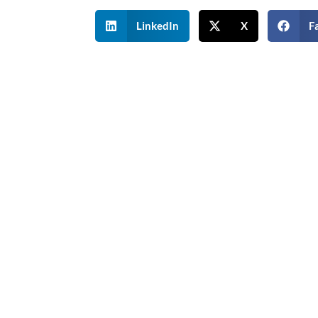
LinkedIn
X
F