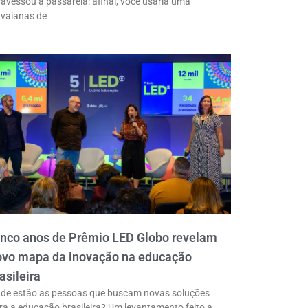
ravessou a passarela: afinal, você usaria uma
vaianas de
inco anos de Prêmio LED Globo revelam
ovo mapa da inovação na educação
asileira
de estão as pessoas que buscam novas soluções
ra a educação brasileira? Um levantamento feito a