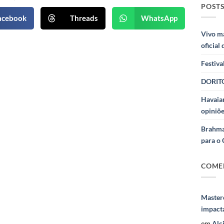
POSTS
acebook
Threads
WhatsApp
Vivo m
oficial
Festiva
DORITO
Havaian
opiniõe
Brahma
para o 
COME
Masterc
impact
em
Alc