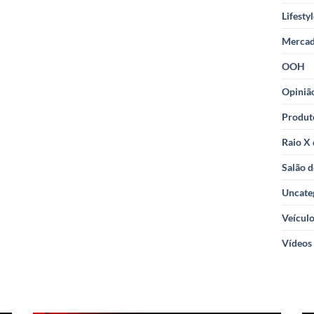
Lifesty
Merca
OOH
Opiniã
Produt
Raio X
Salão d
Uncate
Veícul
Vídeos