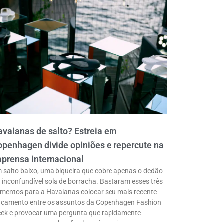
vaianas de salto? Estreia em
penhagen divide opiniões e repercute na
prensa internacional
 salto baixo, uma biqueira que cobre apenas o dedão
a inconfundível sola de borracha. Bastaram esses três
ementos para a Havaianas colocar seu mais recente
nçamento entre os assuntos da Copenhagen Fashion
ek e provocar uma pergunta que rapidamente