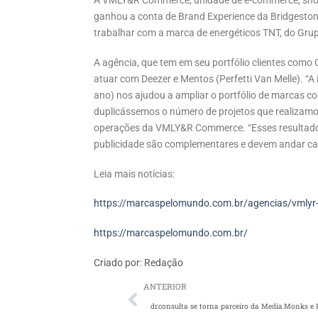
A VMLY&R Commerce, unidade de e-commerce, shop
ganhou a conta de Brand Experience da Bridgestone
trabalhar com a marca de energéticos TNT, do Grup
A agência, que tem em seu portfólio clientes como
atuar com Deezer e Mentos (Perfetti Van Melle). 
ano) nos ajudou a ampliar o portfólio de marcas 
duplicássemos o número de projetos que realizamos
operações da VMLY&R Commerce. “Esses resultado
publicidade são complementares e devem andar cad
Leia mais notícias:
https://marcaspelomundo.com.br/agencias/vmlyr
https://marcaspelomundo.com.br/
Criado por:
Redação
ANTERIOR