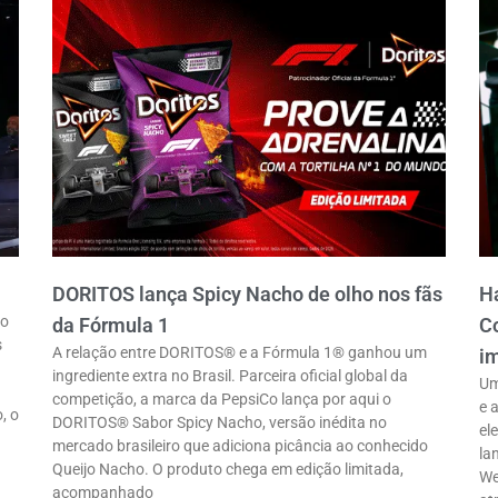
DORITOS lança Spicy Nacho de olho nos fãs
Ha
ro
da Fórmula 1
Co
s
A relação entre DORITOS® e a Fórmula 1® ganhou um
im
ingrediente extra no Brasil. Parceira oficial global da
Um
competição, a marca da PepsiCo lança por aqui o
e 
, o
DORITOS® Sabor Spicy Nacho, versão inédita no
el
mercado brasileiro que adiciona picância ao conhecido
la
Queijo Nacho. O produto chega em edição limitada,
We
acompanhado