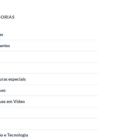
GORIAS
as
antes
ras especiais
ues
ues em Vídeo
o e Tecnologia