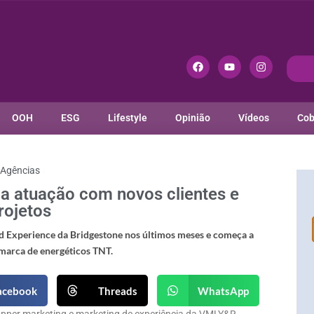
OOH
ESG
Lifestyle
Opinião
Vídeos
Cob
Agências
atuação com novos clientes e
rojetos
acebook
Threads
WhatsApp