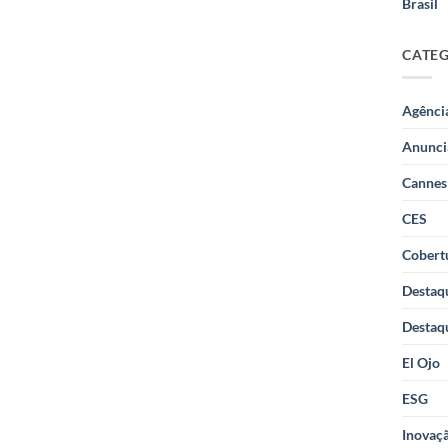
Brasil
CATE
Agênci
Anunci
Cannes
CES
Cobertu
Destaq
Destaq
El Ojo
ESG
Inovaçã