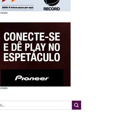
cidade
cidade