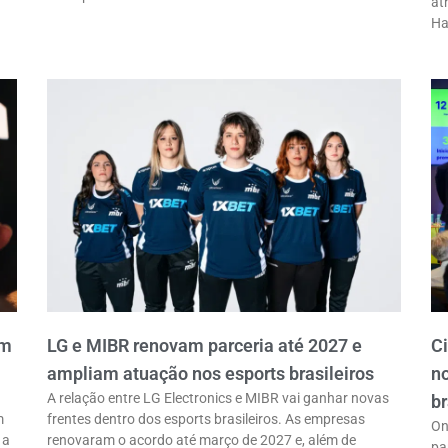
at
Ha
em
LG e MIBR renovam parceria até 2027 e
C
ampliam atuação nos esports brasileiros
n
A relação entre LG Electronics e MIBR vai ganhar novas
br
m
frentes dentro dos esports brasileiros. As empresas
On
 a
renovaram o acordo até março de 2027 e, além de
pa