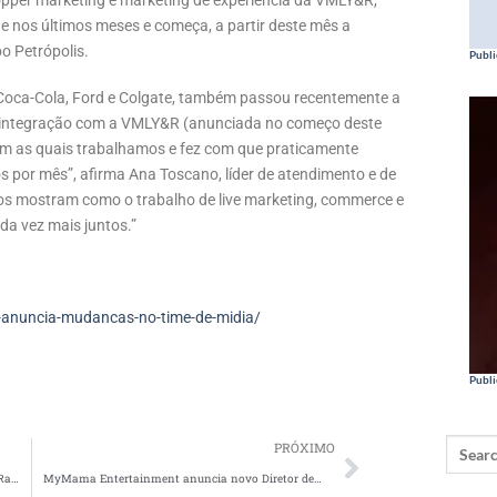
per marketing e marketing de experiência da VMLY&R,
 nos últimos meses e começa, a partir deste mês a
o Petrópolis.
Publi
 Coca-Cola, Ford e Colgate, também passou recentemente a
“A integração com a VMLY&R (anunciada no começo deste
com as quais trabalhamos e fez com que praticamente
 por mês”, afirma Ana Toscano, líder de atendimento e de
s mostram como o trabalho de live marketing, commerce e
a vez mais juntos.”
-anuncia-mudancas-no-time-de-midia/
Publi
PRÓXIMO
dr.consulta se torna parceiro da Media.Monks e Raccoon.Monks
MyMama Entertainment anuncia novo Diretor de Pós Produção