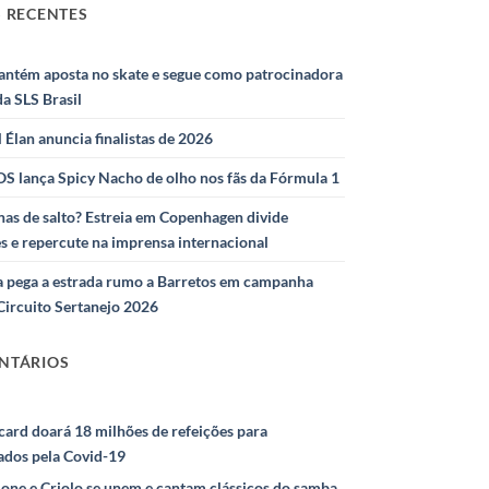
 RECENTES
antém aposta no skate e segue como patrocinadora
 da SLS Brasil
l Élan anuncia finalistas de 2026
S lança Spicy Nacho de olho nos fãs da Fórmula 1
as de salto? Estreia em Copenhagen divide
s e repercute na imprensa internacional
 pega a estrada rumo a Barretos em campanha
Circuito Sertanejo 2026
NTÁRIOS
ard doará 18 milhões de refeições para
ados pela Covid-19
ione e Criolo se unem e cantam clássicos do samba