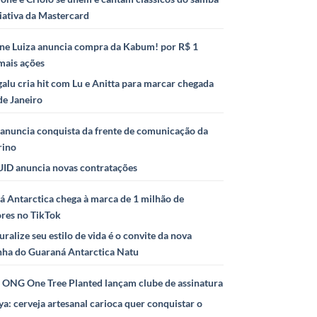
iativa da Mastercard
ne Luiza anuncia compra da Kabum! por R$ 1
mais ações
alu cria hit com Lu e Anitta para marcar chegada
de Janeiro
anuncia conquista da frente de comunicação da
rino
ID anuncia novas contratações
 Antarctica chega à marca de 1 milhão de
ores no TikTok
uralize seu estilo de vida é o convite da nova
ha do Guaraná Antarctica Natu
e ONG One Tree Planted lançam clube de assinatura
ya: cerveja artesanal carioca quer conquistar o