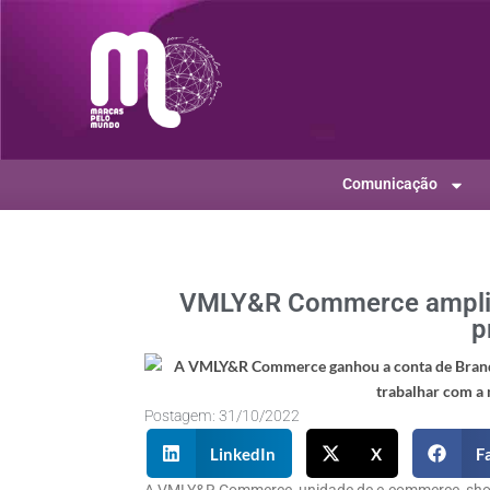
Comunicação
VMLY&R Commerce amplia 
p
Postagem:
31/10/2022
LinkedIn
X
F