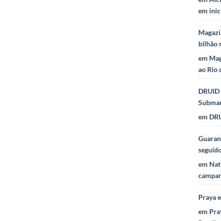
em inic
Magazi
bilhão 
em
Mag
ao Rio 
DRUID 
Subma
em
DRU
Guaraná
seguid
em
Nat
campan
Praya 
em
Pra