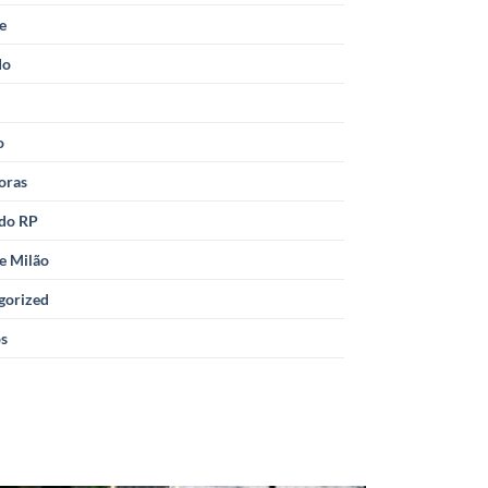
le
do
o
oras
 do RP
e Milão
gorized
os