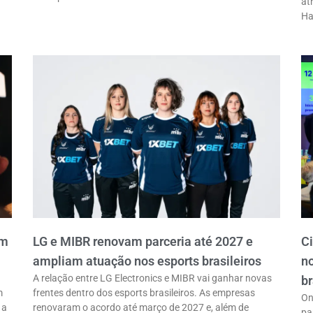
at
Ha
em
LG e MIBR renovam parceria até 2027 e
C
ampliam atuação nos esports brasileiros
n
A relação entre LG Electronics e MIBR vai ganhar novas
br
m
frentes dentro dos esports brasileiros. As empresas
On
 a
renovaram o acordo até março de 2027 e, além de
pa