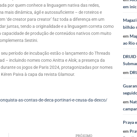
mada por quem conhece a linguagem nativa das redes,
em inic
 mais dinâmica, ágil e autossuficiente – de roteiros e
m ‘de creator para creator’ faz toda a diferença em um
Magazi
ar juntas, tendo a originalidade e a linguagem correta como
bilhão 
a capacidade de produção de conteúdos nativos com muito
em
Mag
 complementa Sestini.
ao Rio 
e seu período de incubação estão o lançamento do Threads
DRUID 
ad – incluindo nomes como Anitta e Alok; a presença da
Subma
urante os jogos de Paris 2024, protagonizadas por nomes
em
DRU
u Kéren Paiva à capa da revista Glamour.
Guaraná
seguid
nquista-as-contas-de-deca-portinari-e-ceusa-da-dexco/
em
Nat
campan
Praya 
em
Pra
PRÓXIMO