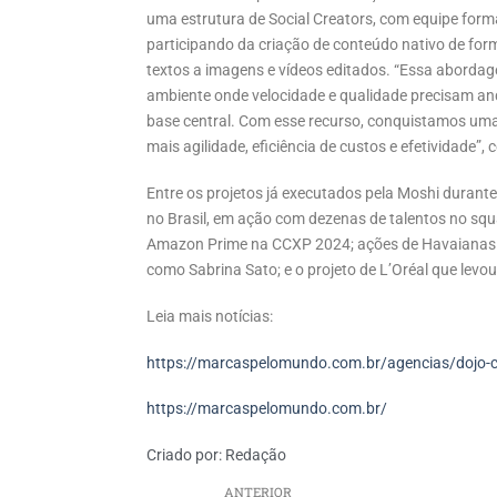
uma estrutura de Social Creators, com equipe for
participando da criação de conteúdo nativo de forma
textos a imagens e vídeos editados. “Essa abordage
ambiente onde velocidade e qualidade precisam and
base central. Com esse recurso, conquistamos um
mais agilidade, eficiência de custos e efetividade”,
Entre os projetos já executados pela Moshi durant
no Brasil, em ação com dezenas de talentos no squ
Amazon Prime na CCXP 2024; ações de Havaianas d
como Sabrina Sato; e o projeto de L’Oréal que levo
Leia mais notícias:
https://marcaspelomundo.com.br/agencias/dojo-co
https://marcaspelomundo.com.br/
Criado por:
Redação
ANTERIOR