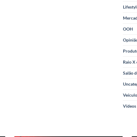
Lifesty
Merca
OOH
Opiniã
Produt
Raio X
Salão d
Uncate
Veícul
Vídeos