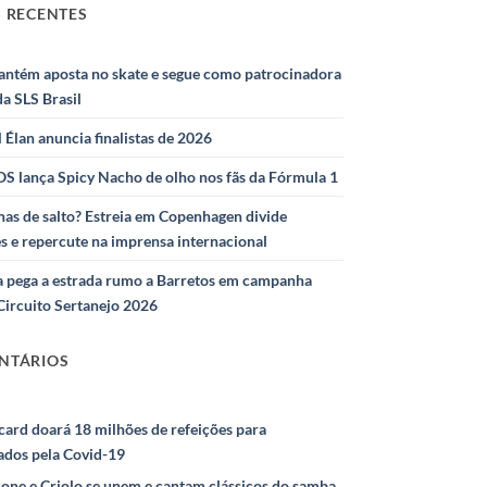
 RECENTES
antém aposta no skate e segue como patrocinadora
 da SLS Brasil
l Élan anuncia finalistas de 2026
S lança Spicy Nacho de olho nos fãs da Fórmula 1
as de salto? Estreia em Copenhagen divide
s e repercute na imprensa internacional
 pega a estrada rumo a Barretos em campanha
Circuito Sertanejo 2026
NTÁRIOS
ard doará 18 milhões de refeições para
ados pela Covid-19
ione e Criolo se unem e cantam clássicos do samba