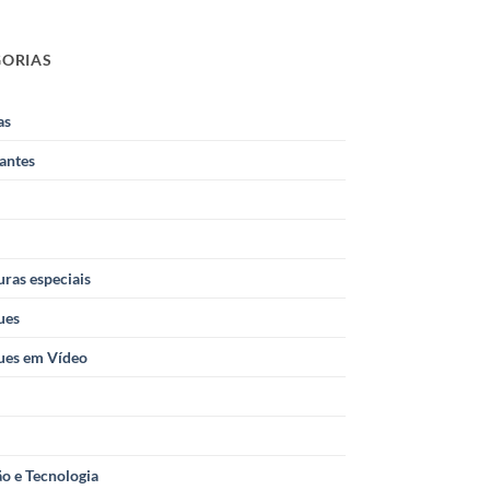
GORIAS
as
antes
ras especiais
ues
ues em Vídeo
o e Tecnologia