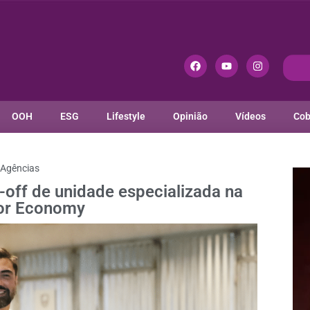
OOH
ESG
Lifestyle
Opinião
Vídeos
Cob
Agências
-off de unidade especializada na
or Economy