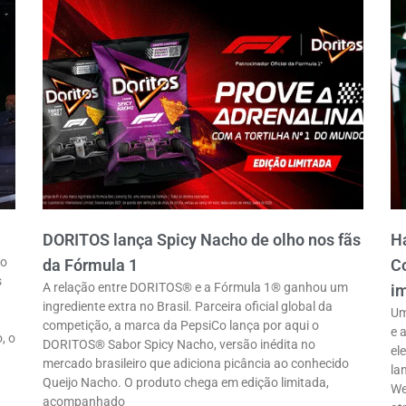
DORITOS lança Spicy Nacho de olho nos fãs
Ha
ro
da Fórmula 1
Co
s
A relação entre DORITOS® e a Fórmula 1® ganhou um
im
ingrediente extra no Brasil. Parceira oficial global da
Um
competição, a marca da PepsiCo lança por aqui o
e 
, o
DORITOS® Sabor Spicy Nacho, versão inédita no
el
mercado brasileiro que adiciona picância ao conhecido
la
Queijo Nacho. O produto chega em edição limitada,
We
acompanhado