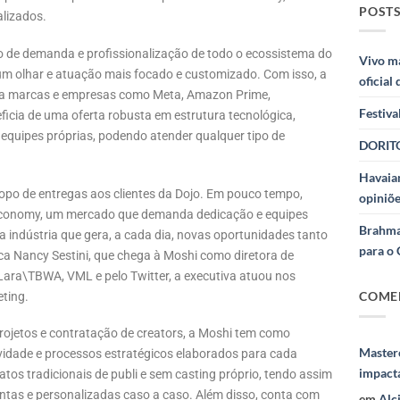
POSTS
alizados.
o de demanda e profissionalização de todo o ecossistema do
Vivo m
um olhar e atuação mais focado e customizado. Com isso, a
oficial
para marcas e empresas como Meta, Amazon Prime,
Festiva
ficia de uma oferta robusta em estrutura tecnológica,
 equipes próprias, podendo atender qualquer tipo de
DORITO
Havaian
po de entregas aos clientes da Dojo. Em pouco tempo,
opiniõe
r Economy, um mercado que demanda dedicação e equipes
Brahma
indústria que gera, a cada dia, novas oportunidades tanto
para o 
ca Nancy Sestini, que chega à Moshi como diretora de
ara\TBWA, VML e pelo Twitter, a executiva atuou nos
COME
eting.
rojetos e contratação de creators, a Moshi tem como
Masterc
ividade e processos estratégicos elaborados para cada
impact
os tradicionais de publi e sem casting próprio, tendo assim
ntas e personalizadas caso a caso. Além disso, conta com
em
Alc