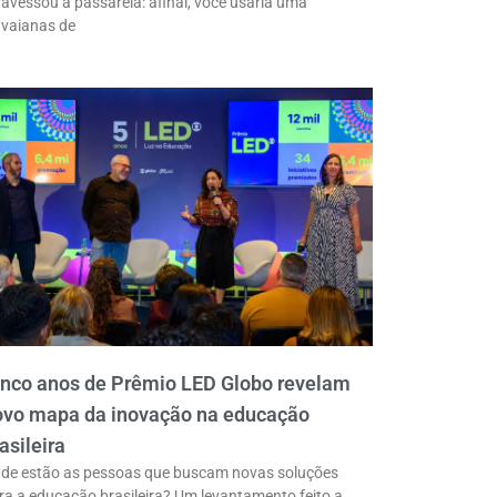
ravessou a passarela: afinal, você usaria uma
vaianas de
inco anos de Prêmio LED Globo revelam
ovo mapa da inovação na educação
asileira
de estão as pessoas que buscam novas soluções
ra a educação brasileira? Um levantamento feito a