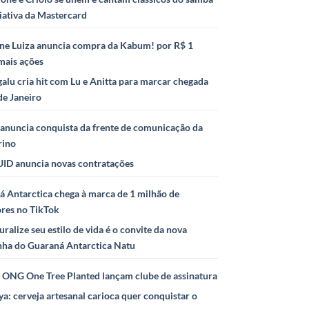
iativa da Mastercard
ne Luiza anuncia compra da Kabum! por R$ 1
mais ações
alu cria hit com Lu e Anitta para marcar chegada
de Janeiro
anuncia conquista da frente de comunicação da
rino
ID anuncia novas contratações
 Antarctica chega à marca de 1 milhão de
ores no TikTok
uralize seu estilo de vida é o convite da nova
ha do Guaraná Antarctica Natu
e ONG One Tree Planted lançam clube de assinatura
ya: cerveja artesanal carioca quer conquistar o