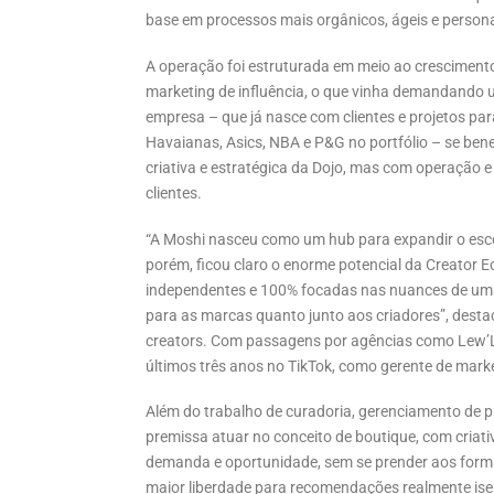
base em processos mais orgânicos, ágeis e person
A operação foi estruturada em meio ao cresciment
marketing de influência, o que vinha demandando 
empresa – que já nasce com clientes e projetos 
Havaianas, Asics, NBA e P&G no portfólio – se bene
criativa e estratégica da Dojo, mas com operação e
clientes.
“A Moshi nasceu como um hub para expandir o esco
porém, ficou claro o enorme potencial da Creato
independentes e 100% focadas nas nuances de uma 
para as marcas quanto junto aos criadores”, desta
creators. Com passagens por agências como Lew’L
últimos três anos no TikTok, como gerente de mark
Além do trabalho de curadoria, gerenciamento de p
premissa atuar no conceito de boutique, com criat
demanda e oportunidade, sem se prender aos format
maior liberdade para recomendações realmente ise