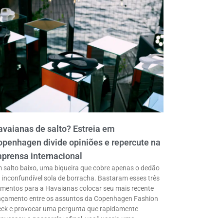
vaianas de salto? Estreia em
penhagen divide opiniões e repercute na
prensa internacional
 salto baixo, uma biqueira que cobre apenas o dedão
a inconfundível sola de borracha. Bastaram esses três
ementos para a Havaianas colocar seu mais recente
nçamento entre os assuntos da Copenhagen Fashion
ek e provocar uma pergunta que rapidamente