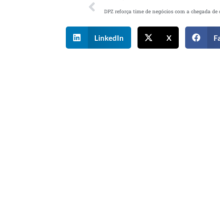
LinkedIn
X
F