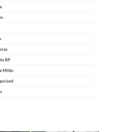
le
do
o
oras
 do RP
e Milão
gorized
os