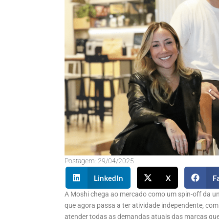
Postagem:
29/04/2025
LinkedIn
X
F
A Moshi chega ao mercado como um spin-off da uni
que agora passa a ter atividade independente, com 
atender todas as demandas atuais das marcas que