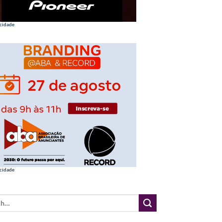
cidade
cidade