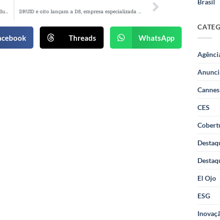
Brasil
DPZ reforça time de negócios com a chegada de duas novas diretoras
DRUID e oito lançam a D8, empresa especializada em brand experience para mercado gamer
CATE
acebook
Threads
WhatsApp
Agênci
Anunci
Cannes
CES
Cobertu
Destaq
Destaq
El Ojo
ESG
Inovaçã