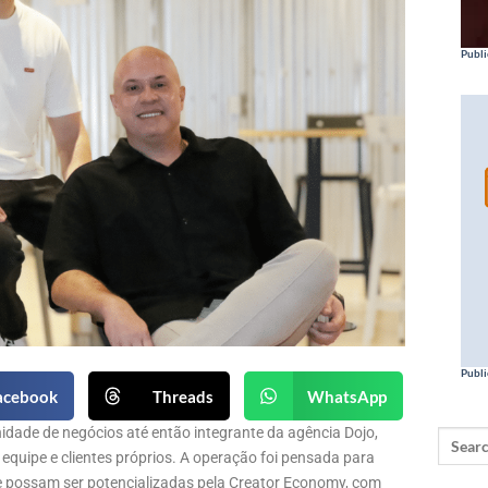
Publi
Publi
acebook
Threads
WhatsApp
dade de negócios até então integrante da agência Dojo,
equipe e clientes próprios. A operação foi pensada para
 possam ser potencializadas pela Creator Economy, com