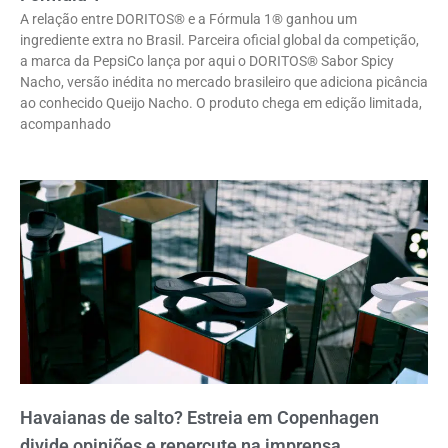
A relação entre DORITOS® e a Fórmula 1® ganhou um
ingrediente extra no Brasil. Parceira oficial global da competição,
a marca da PepsiCo lança por aqui o DORITOS® Sabor Spicy
Nacho, versão inédita no mercado brasileiro que adiciona picância
ao conhecido Queijo Nacho. O produto chega em edição limitada,
acompanhado
Havaianas de salto? Estreia em Copenhagen
divide opiniões e repercute na imprensa