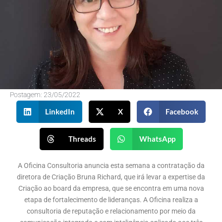
Postagem:
23/05/2022
LinkedIn
X
Facebook
Threads
WhatsApp
A Oficina Consultoria anuncia esta semana a contratação da
diretora de Criação Bruna Richard, que irá levar a expertise da
Criação ao board da empresa, que se encontra em uma nova
etapa de fortalecimento de lideranças. A Oficina realiza a
consultoria de reputação e relacionamento por meio da