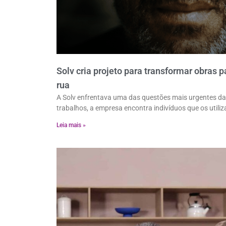
Solv cria projeto para transformar obras
rua
A Solv enfrentava uma das questões mais urgentes d
trabalhos, a empresa encontra indivíduos que os utili
Leia mais »