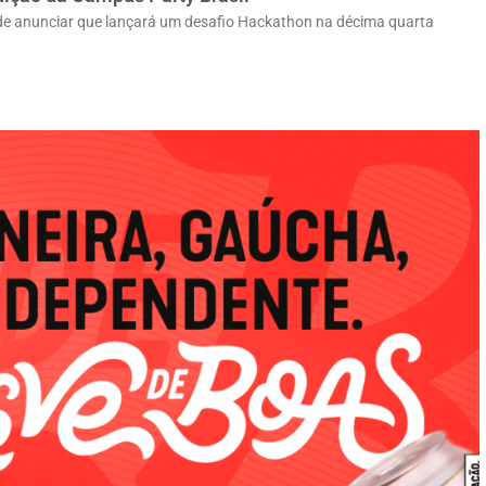
 de anunciar que lançará um desafio Hackathon na décima quarta