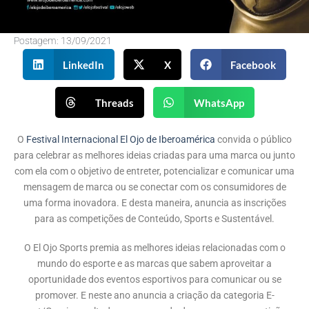
Postagem:
13/09/2021
LinkedIn
X
Facebook
Threads
WhatsApp
O
Festival Internacional El Ojo de Iberoamérica
convida o público
para celebrar as melhores ideias criadas para uma marca ou junto
com ela com o objetivo de entreter, potencializar e comunicar uma
mensagem de marca ou se conectar com os consumidores de
uma forma inovadora. E desta maneira, anuncia as inscrições
para as competições de Conteúdo, Sports e Sustentável.
O El Ojo Sports premia as melhores ideias relacionadas com o
mundo do esporte e as marcas que sabem aproveitar a
oportunidade dos eventos esportivos para comunicar ou se
promover. E neste ano anuncia a criação da categoria E-