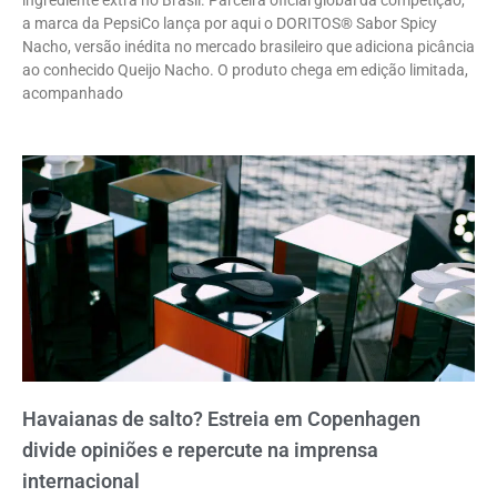
ingrediente extra no Brasil. Parceira oficial global da competição,
a marca da PepsiCo lança por aqui o DORITOS® Sabor Spicy
Nacho, versão inédita no mercado brasileiro que adiciona picância
ao conhecido Queijo Nacho. O produto chega em edição limitada,
acompanhado
Havaianas de salto? Estreia em Copenhagen
divide opiniões e repercute na imprensa
internacional