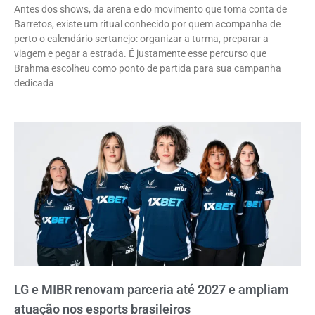
Antes dos shows, da arena e do movimento que toma conta de
Barretos, existe um ritual conhecido por quem acompanha de
perto o calendário sertanejo: organizar a turma, preparar a
viagem e pegar a estrada. É justamente esse percurso que
Brahma escolheu como ponto de partida para sua campanha
dedicada
LG e MIBR renovam parceria até 2027 e ampliam
atuação nos esports brasileiros