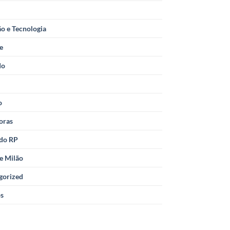
o e Tecnologia
le
do
o
oras
 do RP
e Milão
gorized
os