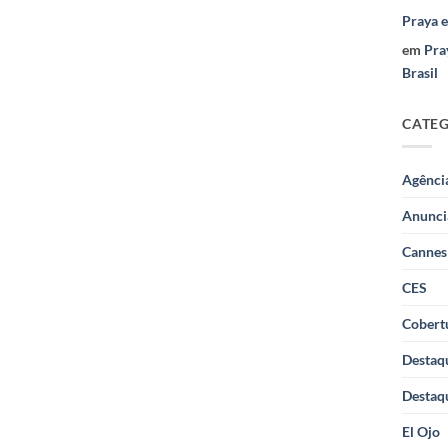
Praya 
em
Pra
Brasil
CATE
Agênci
Anunci
Cannes
CES
Cobertu
Destaq
Destaq
El Ojo