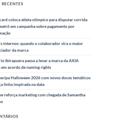
 RECENTES
ard coloca atleta olímpico para disputar corrida
metrô em campanha sobre pagamento por
mação
s internos: quando o colaborador vira o maior
nciador da marca
io Ibirapuera passa a levar a marca da AXIA
a em acordo de naming rights
ntecipa Halloween 2026 com novos doces temáticos
ça linha inspirada na data
e reforça marketing com chegada de Samantha
ho
NTÁRIOS