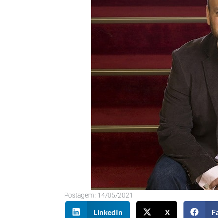
Postagem:
14/05/2021
LinkedIn
X
F