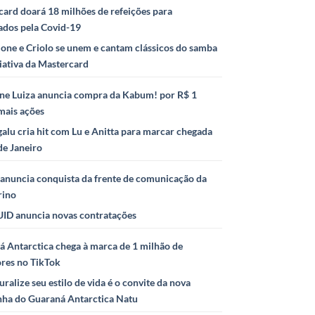
ard doará 18 milhões de refeições para
ados pela Covid-19
ione e Criolo se unem e cantam clássicos do samba
iativa da Mastercard
ne Luiza anuncia compra da Kabum! por R$ 1
mais ações
alu cria hit com Lu e Anitta para marcar chegada
de Janeiro
anuncia conquista da frente de comunicação da
rino
ID anuncia novas contratações
 Antarctica chega à marca de 1 milhão de
ores no TikTok
uralize seu estilo de vida é o convite da nova
ha do Guaraná Antarctica Natu