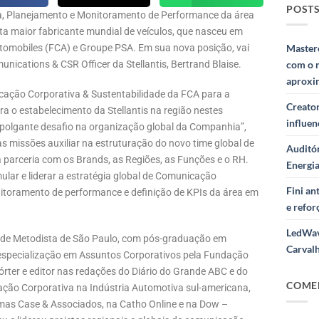
POSTS
égia, Planejamento e Monitoramento de Performance da área
ta maior fabricante mundial de veículos, que nasceu em
utomobiles (FCA) e Groupe PSA. Em sua nova posição, vai
Masterc
nications & CSR Officer da Stellantis, Bertrand Blaise.
com o 
aproxi
icação Corporativa & Sustentabilidade da FCA para a
Creator
a o estabelecimento da Stellantis na região nestes
influe
polgante desafio na organização global da Companhia”,
s missões auxiliar na estruturação do novo time global de
Auditór
 parceria com os Brands, as Regiões, as Funções e o RH.
Energi
ular e liderar a estratégia global de Comunicação
Fini a
itoramento de performance e definição de KPIs da área em
e refor
LedWav
idade Metodista de São Paulo, com pós-graduação em
Carval
 especialização em Assuntos Corporativos pela Fundação
pórter e editor nas redações do Diário do Grande ABC e do
COME
cação Corporativa na Indústria Automotiva sul-americana,
mas Case & Associados, na Catho Online e na Dow –