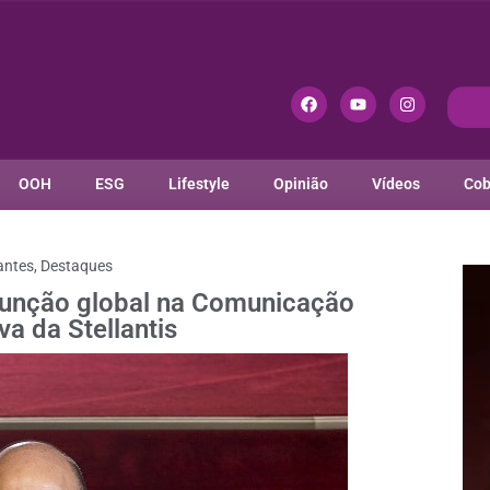
OOH
ESG
Lifestyle
Opinião
Vídeos
Cob
antes
,
Destaques
função global na Comunicação
va da Stellantis