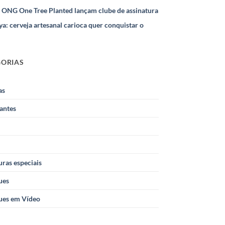
e ONG One Tree Planted lançam clube de assinatura
ya: cerveja artesanal carioca quer conquistar o
GORIAS
as
antes
ras especiais
ues
ues em Vídeo