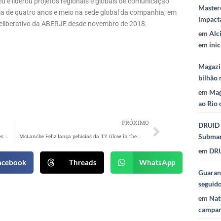
u e liderou projetos regionais e globais de comunicação
Masterc
cia de quatro anos e meio na sede global da companhia, em
impact
liberativo da ABERJE desde novembro de 2018.
em
Alc
em inic
Magazi
bilhão 
em
Mag
ao Rio 
PRÓXIMO
DRUID 
Subma
Beats apresenta Studio Beats e traz consumidores como embaixadores
McLanche Feliz lança pelúcias da TY Glow in the Dark
em
DRU
acebook
Threads
WhatsApp
Guaraná
seguid
em
Nat
campan