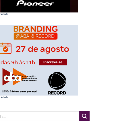
cidade
cidade