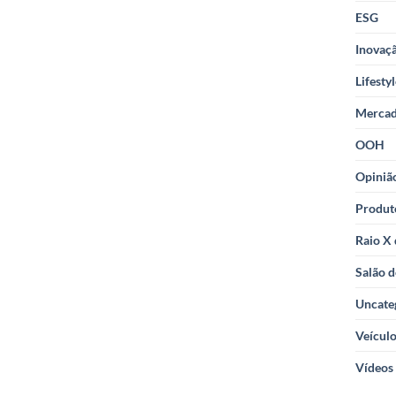
ESG
Inovaçã
Lifesty
Merca
OOH
Opiniã
Produt
Raio X
Salão d
Uncate
Veícul
Vídeos