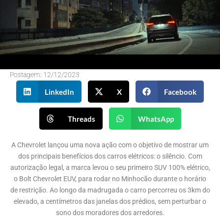
Postagem:
12/12/2023
LinkedIn
X
Facebook
Threads
WhatsApp
A Chevrolet lançou uma nova ação com o objetivo de mostrar um
dos principais benefícios dos carros elétricos: o silêncio. Com
autorização legal, a marca levou o seu primeiro SUV 100% elétrico,
o Bolt Chevrolet EUV, para rodar no Minhocão durante o horário
de restrição. Ao longo da madrugada o carro percorreu os 3km do
elevado, a centímetros das janelas dos prédios, sem perturbar o
sono dos moradores dos arredores.