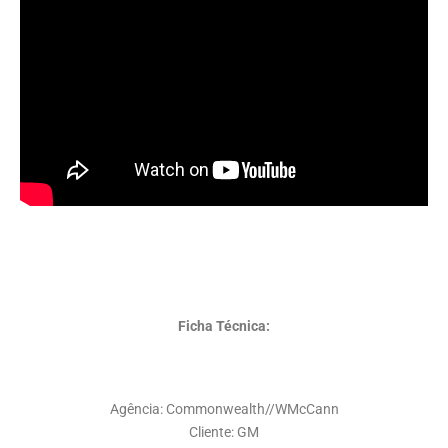
Ficha Técnica:
Agência: Commonwealth//WMcCann
Cliente: GM