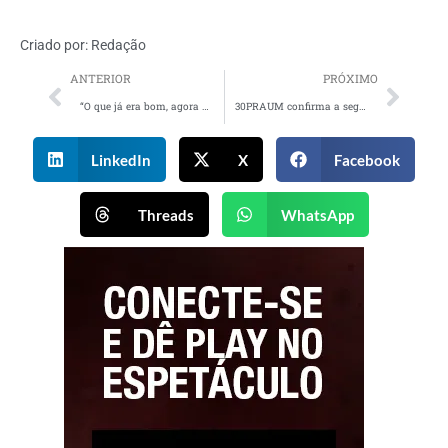
Criado por:
Redação
ANTERIOR
PRÓXIMO
“O que já era bom, agora ficou doce!” é a nova campanha do Rap10 chocolate, criada pela fri.to
30PRAUM confirma a segunda edição do Plantão Festival
LinkedIn
X
Facebook
Threads
WhatsApp