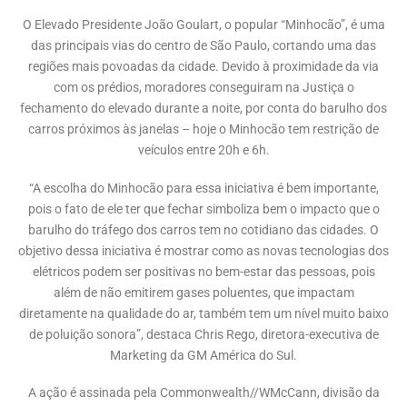
O Elevado Presidente João Goulart, o popular “Minhocão”, é uma
das principais vias do centro de São Paulo, cortando uma das
regiões mais povoadas da cidade. Devido à proximidade da via
com os prédios, moradores conseguiram na Justiça o
fechamento do elevado durante a noite, por conta do barulho dos
carros próximos às janelas – hoje o Minhocão tem restrição de
veículos entre 20h e 6h.
“A escolha do Minhocão para essa iniciativa é bem importante,
pois o fato de ele ter que fechar simboliza bem o impacto que o
barulho do tráfego dos carros tem no cotidiano das cidades. O
objetivo dessa iniciativa é mostrar como as novas tecnologias dos
elétricos podem ser positivas no bem-estar das pessoas, pois
além de não emitirem gases poluentes, que impactam
diretamente na qualidade do ar, também tem um nível muito baixo
de poluição sonora”, destaca Chris Rego, diretora-executiva de
Marketing da GM América do Sul.
A ação é assinada pela Commonwealth//WMcCann, divisão da