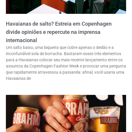
Havaianas de salto? Estreia em Copenhagen
divide opiniões e repercute na imprensa
internacional
Um salto baixo, uma biqueira que cobre apenas o dedão e a
inconfundível sola de borracha. Bastaram esses três elementos
para a Havaianas colocar seu mais recente lançamento entre os
assuntos da Copenhagen Fashion Week e provocar uma pergunta
que rapidamente atravessou a passarela: afinal, você usaria uma
Havaianas de