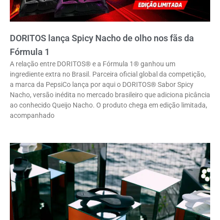
DORITOS lança Spicy Nacho de olho nos fãs da
Fórmula 1
A relação entre DORITOS® e a Fórmula 1® ganhou um
ingrediente extra no Brasil. Parceira oficial global da competição,
a marca da PepsiCo lança por aqui o DORITOS® Sabor Spicy
Nacho, versão inédita no mercado brasileiro que adiciona picância
ao conhecido Queijo Nacho. O produto chega em edição limitada,
acompanhado