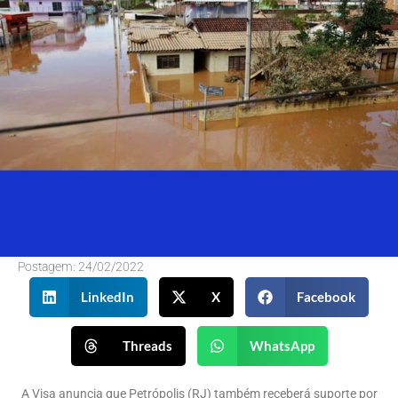
Postagem:
24/02/2022
LinkedIn
X
Facebook
Threads
WhatsApp
A Visa anuncia que Petrópolis (RJ) também receberá suporte por