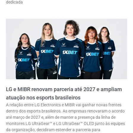
dedicada
LG e MIBR renovam parceria até 2027 e ampliam
atuação nos esports brasileiros
A relação entre LG Electronics e MIBR vai ganhar novas frentes
dentro dos esports brasileiros. As empresas renovaram o acordo
até março de 2027 e, além de manter a presença da linha de
monitores LG UltraGear™ e LG UltraGear™ OLED junto às equipes
da organização, decidiram estender a parceria para