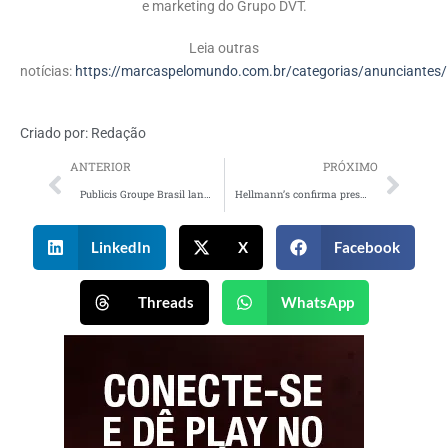
e marketing do Grupo DVT.
Leia outras
notícias:
https://marcaspelomundo.com.br/categorias/anunciantes/
Criado por:
Redação
ANTERIOR
PRÓXIMO
Publicis Groupe Brasil lança programa de mentoria “Olha Ela!”
Hellmann’s confirma presença no Lollapalooza Brasil 2026 com open molho e ativações da linha Supreme
LinkedIn
X
Facebook
Threads
WhatsApp