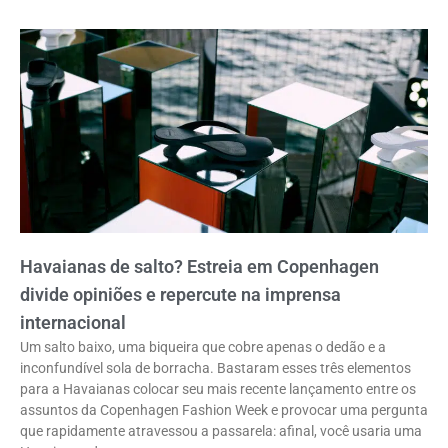
Havaianas de salto? Estreia em Copenhagen
divide opiniões e repercute na imprensa
internacional
Um salto baixo, uma biqueira que cobre apenas o dedão e a
inconfundível sola de borracha. Bastaram esses três elementos
para a Havaianas colocar seu mais recente lançamento entre os
assuntos da Copenhagen Fashion Week e provocar uma pergunta
que rapidamente atravessou a passarela: afinal, você usaria uma