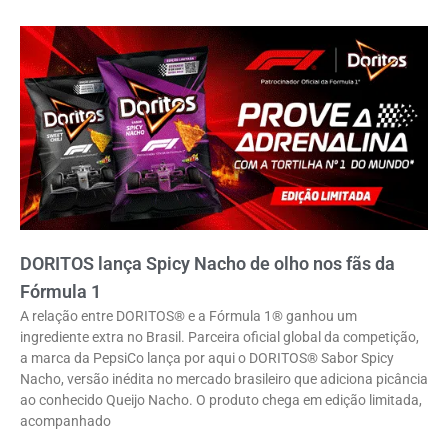
DORITOS lança Spicy Nacho de olho nos fãs da
Fórmula 1
A relação entre DORITOS® e a Fórmula 1® ganhou um
ingrediente extra no Brasil. Parceira oficial global da competição,
a marca da PepsiCo lança por aqui o DORITOS® Sabor Spicy
Nacho, versão inédita no mercado brasileiro que adiciona picância
ao conhecido Queijo Nacho. O produto chega em edição limitada,
acompanhado