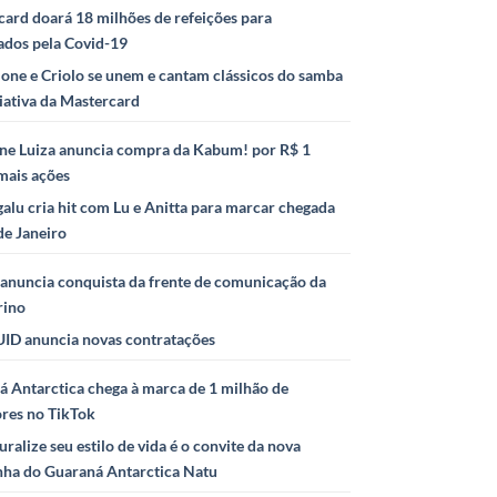
ard doará 18 milhões de refeições para
ados pela Covid-19
ione e Criolo se unem e cantam clássicos do samba
iativa da Mastercard
ne Luiza anuncia compra da Kabum! por R$ 1
mais ações
alu cria hit com Lu e Anitta para marcar chegada
de Janeiro
anuncia conquista da frente de comunicação da
rino
ID anuncia novas contratações
 Antarctica chega à marca de 1 milhão de
ores no TikTok
uralize seu estilo de vida é o convite da nova
ha do Guaraná Antarctica Natu