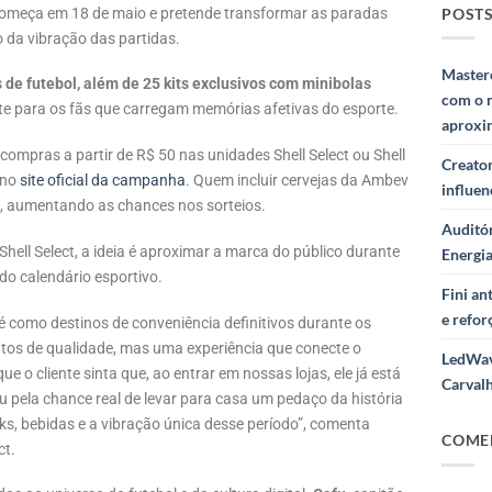
POSTS
 começa em 18 de maio e pretende transformar as paradas
 da vibração das partidas.
Masterc
 de futebol, além de 25 kits exclusivos com minibolas
com o 
te para os fãs que carregam memórias afetivas do esporte.
aproxi
compras a partir de R$ 50 nas unidades Shell Select ou Shell
Creator
 no
site oficial da campanha
. Quem incluir cervejas da Ambev
influe
a, aumentando as chances nos sorteios.
Auditór
ell Select, a ideia é aproximar a marca do público durante
Energi
o calendário esportivo.
Fini a
e refor
afé como destinos de conveniência definitivos durante os
utos de qualidade, mas uma experiência que conecte o
LedWav
o cliente sinta que, ao entrar em nossas lojas, ele já está
Carval
u pela chance real de levar para casa um pedaço da história
ks, bebidas e a vibração única desse período”, comenta
COME
ct.