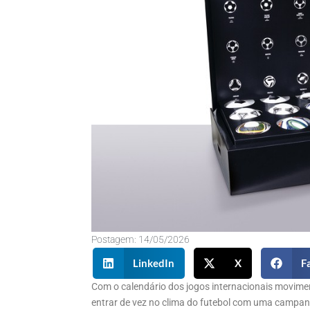
Postagem:
14/05/2026
LinkedIn
X
F
Com o calendário dos jogos internacionais movimen
entrar de vez no clima do futebol com uma campanh