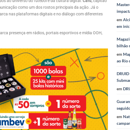
ao universo do futebol e da cultura digital.
Cafu,
capitão
Masterc
unicação como um dos rostos principais da ação. Já o
impact
rca nas plataformas digitais e no diálogo com diferentes
em
Alc
em inic
arca presença em rádios, portais esportivos e mídia OOH,
Magazi
bilhão 
em
Mag
ao Rio 
DRUID 
Subma
em
DRU
Guaraná
seguid
em
Nat
campan