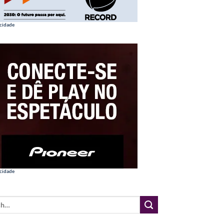
cidade
cidade