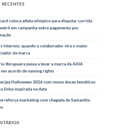
 RECENTES
ard coloca atleta olímpico para disputar corrida
metrô em campanha sobre pagamento por
mação
s internos: quando o colaborador vira o maior
nciador da marca
io Ibirapuera passa a levar a marca da AXIA
a em acordo de naming rights
ntecipa Halloween 2026 com novos doces temáticos
ça linha inspirada na data
e reforça marketing com chegada de Samantha
ho
NTÁRIOS