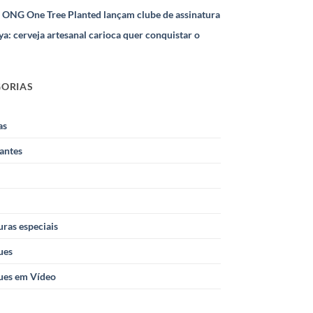
e ONG One Tree Planted lançam clube de assinatura
ya: cerveja artesanal carioca quer conquistar o
GORIAS
as
antes
ras especiais
ues
ues em Vídeo