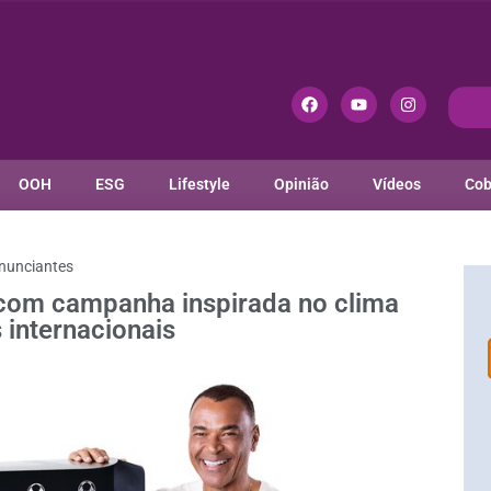
OOH
ESG
Lifestyle
Opinião
Vídeos
Cob
nunciantes
 com campanha inspirada no clima
 internacionais