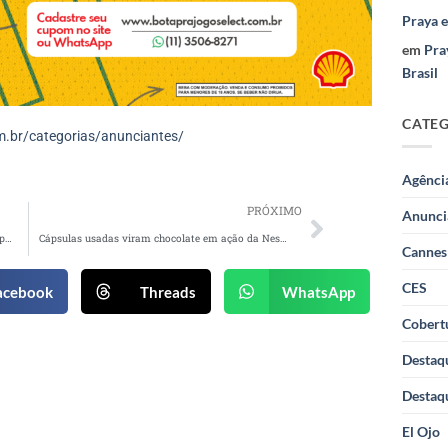
Praya 
em
Pra
Brasil
CATE
.br/categorias/anunciantes/
Agênci
PRÓXIMO
Anunci
WhatsApp reúne Luedji Luna e Zudizilla em campanha que mistura música, intimidade e conexões reais
Cápsulas usadas viram chocolate em ação da Nespresso pelo Dia Mundial da Reciclagem
Cannes
CES
acebook
Threads
WhatsApp
Cobertu
Destaq
Destaq
El Ojo