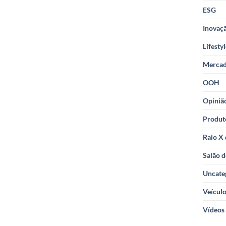
ESG
Inovaçã
Lifesty
Merca
OOH
Opiniã
Produt
Raio X
Salão d
Uncate
Veícul
Vídeos