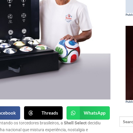
Publi
Publi
acebook
Threads
WhatsApp
tando os torcedores brasileiros, a
Shell Select
decidiu
a nacional que mistura experiência, nostalgia e