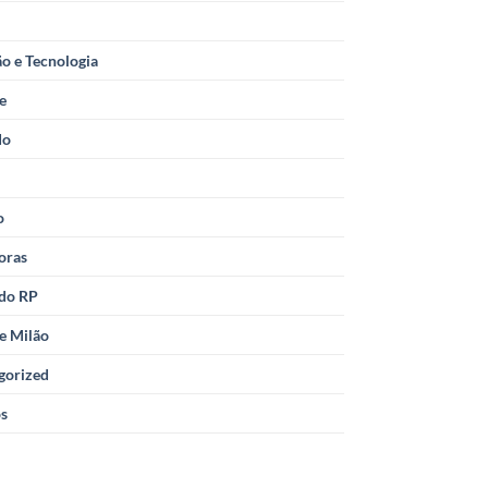
o e Tecnologia
le
do
o
oras
 do RP
e Milão
gorized
os