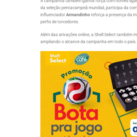
A campanha também ganha força com nomes ligados 
da seleção pentacampeã mundial, participa da com
influenciador
Armandinho
reforça a presença da ma
perfis de torcedores.
Além das ativações online, a Shell Select também m
ampliando o alcance da campanha em todo o país.