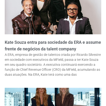
Kate Souza entra para sociedade da ERA e assume
frente de negócios da talent company
A ERA, empresa de gestão de talentos criada por Ricardo Silvestre
em sociedade com executivos da MField, passa a ter Kate Souza
em seu quadro societário. A executiva continuará exercendo a
função de Chief Revenue Officer (CRO) da MField, acumulando as
duas atuações. Na ERA, Kate terá como uma das