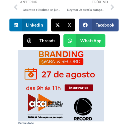
ANTERIOR
PRÓXIMO
Casimiro e Brahma se juntam para a Copa do Mundo
Neymar Jr estrela campanha de lançamento do PUMA Slipstream
LinkedIn
X
Facebook
Threads
WhatsApp
Publicidade