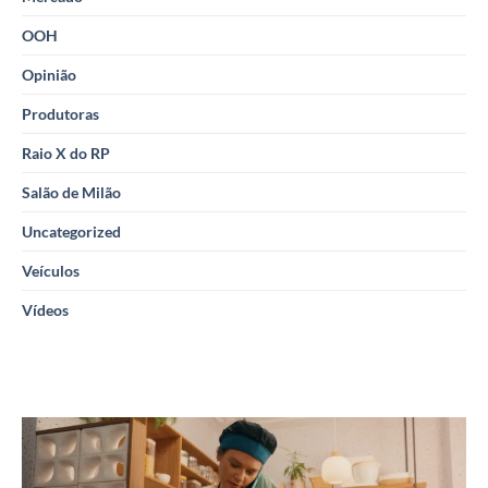
OOH
Opinião
Produtoras
Raio X do RP
Salão de Milão
Uncategorized
Veículos
Vídeos