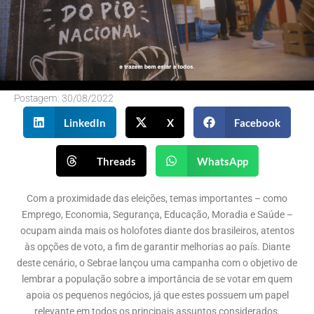
Postagem:
30/08/2022
LinkedIn
X
Facebook
Threads
WhatsApp
Com a proximidade das eleições, temas importantes – como
Emprego, Economia, Segurança, Educação, Moradia e Saúde –
ocupam ainda mais os holofotes diante dos brasileiros, atentos
às opções de voto, a fim de garantir melhorias ao país. Diante
deste cenário, o Sebrae lançou uma campanha com o objetivo de
lembrar a população sobre a importância de se votar em quem
apoia os pequenos negócios, já que estes possuem um papel
relevante em todos os principais assuntos considerados.