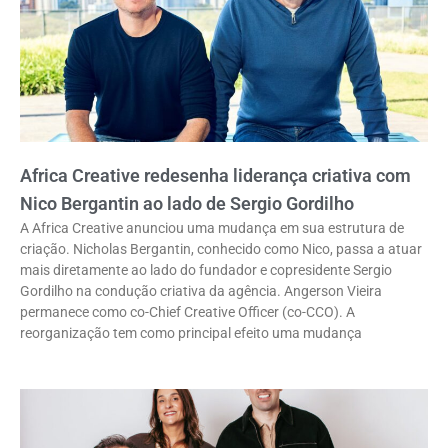
Africa Creative redesenha liderança criativa com
Nico Bergantin ao lado de Sergio Gordilho
A Africa Creative anunciou uma mudança em sua estrutura de
criação. Nicholas Bergantin, conhecido como Nico, passa a atuar
mais diretamente ao lado do fundador e copresidente Sergio
Gordilho na condução criativa da agência. Angerson Vieira
permanece como co-Chief Creative Officer (co-CCO). A
reorganização tem como principal efeito uma mudança