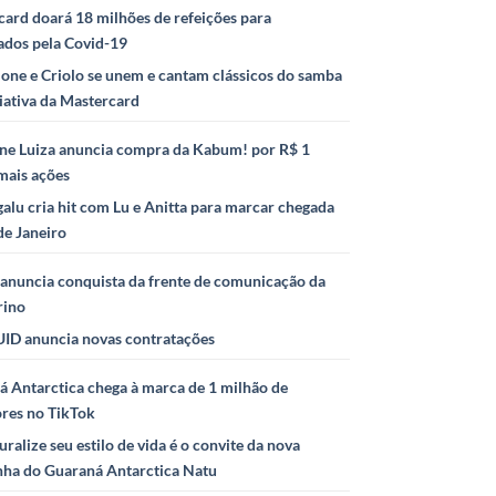
ard doará 18 milhões de refeições para
ados pela Covid-19
ione e Criolo se unem e cantam clássicos do samba
iativa da Mastercard
ne Luiza anuncia compra da Kabum! por R$ 1
mais ações
alu cria hit com Lu e Anitta para marcar chegada
de Janeiro
anuncia conquista da frente de comunicação da
rino
ID anuncia novas contratações
 Antarctica chega à marca de 1 milhão de
ores no TikTok
uralize seu estilo de vida é o convite da nova
ha do Guaraná Antarctica Natu