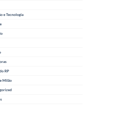
o e Tecnologia
le
do
o
oras
 do RP
e Milão
gorized
os