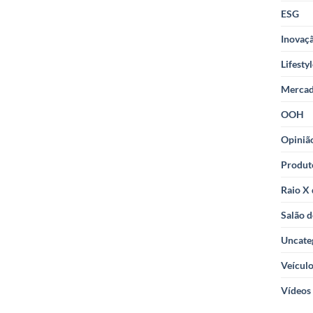
ESG
Inovaçã
Lifesty
Merca
OOH
Opiniã
Produt
Raio X
Salão d
Uncate
Veícul
Vídeos