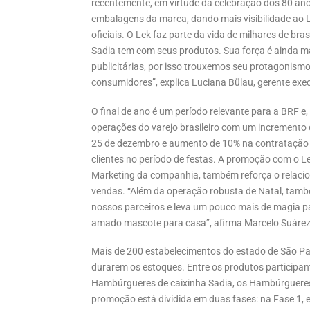
recentemente, em virtude da celebração dos 80 ano
embalagens da marca, dando mais visibilidade ao L
oficiais. O Lek faz parte da vida de milhares de bras
Sadia tem com seus produtos. Sua força é ainda m
publicitárias, por isso trouxemos seu protagonism
consumidores”, explica Luciana Bülau, gerente exe
O final de ano é um período relevante para a BRF e
operações do varejo brasileiro com um incremento
25 de dezembro e aumento de 10% na contratação 
clientes no período de festas. A promoção com o Le
Marketing da companhia, também reforça o relacio
vendas. “Além da operação robusta de Natal, tam
nossos parceiros e leva um pouco mais de magia p
amado mascote para casa”, afirma Marcelo Suárez,
Mais de 200 estabelecimentos do estado de São Paul
durarem os estoques. Entre os produtos participan
Hambúrgueres de caixinha Sadia, os Hambúrgueres 
promoção está dividida em duas fases: na Fase 1, e