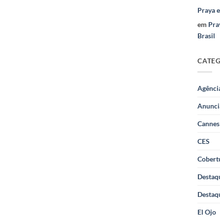
Praya 
em
Pra
Brasil
CATE
Agênci
Anunci
Cannes
CES
Cobertu
Destaq
Destaq
El Ojo