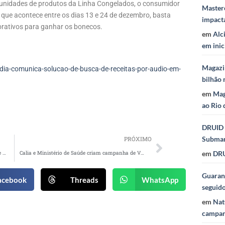
unidades de produtos da Linha Congelados, o consumidor
Masterc
que acontece entre os dias 13 e 24 de dezembro, basta
impact
rativos para ganhar os bonecos.
em
Alc
em inic
Magazi
ia-comunica-solucao-de-busca-de-receitas-por-audio-em-
bilhão 
em
Mag
ao Rio 
DRUID 
Subma
PRÓXIMO
em
DRU
Globo estreia campanha de fim de ano e enaltece o Brasil de de Norte a Sul
Calia e Ministério de Saúde criam campanha de Vacinação de Rotina 2024
Guaraná
acebook
Threads
WhatsApp
seguid
em
Nat
campan