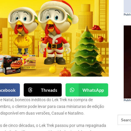
Publi
acebook
Threads
WhatsApp
 Natal, bonecos inéditos do Lek Trek na compra de
Publi
embro, o cliente pode levar para casa miniaturas de edição
 disponível em duas versões, Casual e Natalino.
is de cinco décadas, o Lek Trek passou por uma repaginada