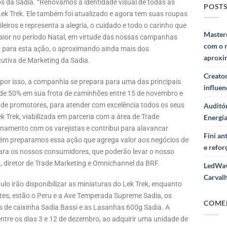
s da Sadia. “Renovamos a identidade visual de todas as
POSTS
ek Trek. Ele também foi atualizado e agora tem suas roupas
ileiros e representa a alegria, o cuidado e todo o carinho que
Masterc
aior no período Natal, em virtude das nossas campanhas
com o 
o para esta ação, o aproximando ainda mais dos
aproxi
cutiva de Marketing da Sadia.
Creator
, por isso, a companhia se prepara para uma das principais
influe
 de 50% em sua frota de caminhões entre 15 de novembro e
de promotores, para atender com excelência todos os seus
Auditór
k Trek, viabilizada em parceria com a área de Trade
Energi
namento com os varejistas e contribui para alavancar
Fini a
bém preparamos essa ação que agrega valor aos negócios de
e refor
ara os nossos consumidores, que poderão levar o nosso
 diretor de Trade Marketing e Omnichannel da BRF.
LedWav
Carval
o irão disponibilizar as miniaturas do Lek Trek, enquanto
tes, estão o Peru e a Ave Temperada Supreme Sadia, os
COME
de caixinha Sadia Bassi e as Lasanhas 600g Sadia. A
ntre os dias 3 e 12 de dezembro, ao adquirir uma unidade de