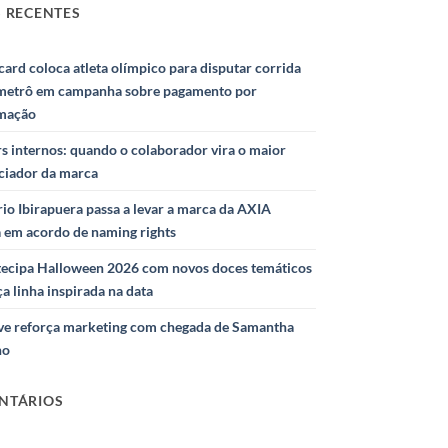
 RECENTES
ard coloca atleta olímpico para disputar corrida
metrô em campanha sobre pagamento por
mação
s internos: quando o colaborador vira o maior
nciador da marca
io Ibirapuera passa a levar a marca da AXIA
a em acordo de naming rights
ntecipa Halloween 2026 com novos doces temáticos
ça linha inspirada na data
e reforça marketing com chegada de Samantha
ho
NTÁRIOS