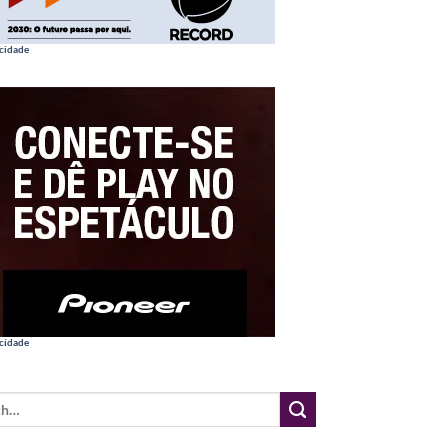
cidade
cidade