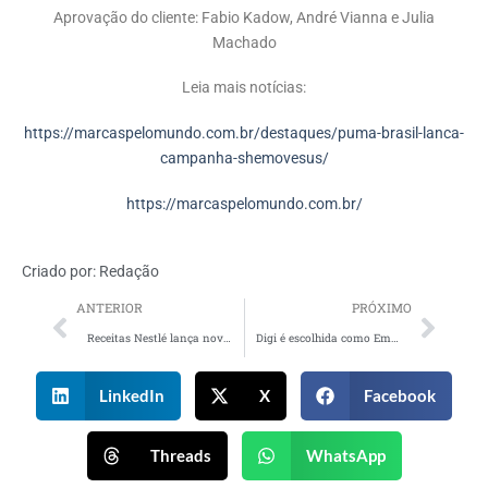
Aprovação do cliente: Fabio Kadow, André Vianna e Julia
Machado
Leia mais notícias:
https://marcaspelomundo.com.br/destaques/puma-brasil-lanca-
campanha-shemovesus/
https://marcaspelomundo.com.br/
Criado por:
Redação
ANTERIOR
PRÓXIMO
Receitas Nestlé lança nova temporada de série com pais de celebridades
Digi é escolhida como Empresa de Incentivo do Ano no Prêmio Live 2021
LinkedIn
X
Facebook
Threads
WhatsApp