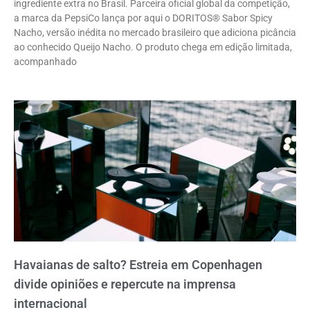
ingrediente extra no Brasil. Parceira oficial global da competição,
a marca da PepsiCo lança por aqui o DORITOS® Sabor Spicy
Nacho, versão inédita no mercado brasileiro que adiciona picância
ao conhecido Queijo Nacho. O produto chega em edição limitada,
acompanhado
Havaianas de salto? Estreia em Copenhagen
divide opiniões e repercute na imprensa
internacional