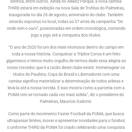
lotérica, entre outros. Ainda no Allianz Parque, a nova camisa
THIRD estará em exibição na nova Sala de Troféus do Palmeiras,
inaugurada no dia 26 de agosto, aniversário do clube. Também
estarão expostas no local, todas as 37 artes da campanha “De
onde vem o ouro”, posicionadas em ordem cronológica, contando
jogo a jogo até a conquista dos títulos.
“O ano de 2020 foi um dos mais vitoriosos dentro do campo em
toda a nossa história. Conquistar a Tríplice Coroa é um feito
gigantesco e temos muito orgulho de termos dado essa alegria ao
nosso torcedor, que é a razão deste clube existir. Homenagear os
títulos do Paulista, Copa do Brasil e Libertadores com uma
camisa significa materializar a determinação de todos atletas e
levá-la até a nossa torcida. E isso mostra como a parceria com a
PUMA tem se tornado cada vez mais sólida”, diz o presidente do
Palmeiras, Maurício Galiotte.
Como parte do movimento Faster Football da PUMA, que busca
ultrapassar limites, inovar e apresentar novidades para o futebol,
o uniforme THIRD da PUMA foi criado celebrando uma conquista