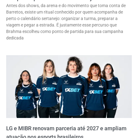
Antes dos shows, da arena e do movimento que toma conta de
Barretos, existe um ritual conhecido por quem acompanha de
perto o calendário sertanejo: organizar a turma, preparar a
viagem e pegar a estrada. É justamente esse percurso que
Brahma escolheu como ponto de partida para sua campanha
dedicada
LG e MIBR renovam parceria até 2027 e ampliam
atuação nos esports brasileiros