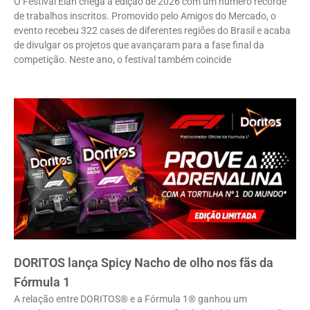
O Festival Élan chega à edição de 2026 com um número recorde
de trabalhos inscritos. Promovido pelo Amigos do Mercado, o
evento recebeu 322 cases de diferentes regiões do Brasil e acaba
de divulgar os projetos que avançaram para a fase final da
competição. Neste ano, o festival também coincide
DORITOS lança Spicy Nacho de olho nos fãs da
Fórmula 1
A relação entre DORITOS® e a Fórmula 1® ganhou um