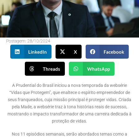
Postagem:
28/10/2024
LinkedIn
X
Facebook
Threads
WhatsApp
A Prudential do Brasil iniciou a nova temporada da websérie
“Vidas que Protegem”, que enaltece o espírito empreendedor de
seus franqueados, cuja missão principal é proteger vidas. Criada
pela Made, a websérie traz à tona histórias reais de sucesso,
mostrando o impacto transformador de uma carreira dedicada à
proteção de vidas.
Nos 11 episódios semanais, serão abordados temas como a