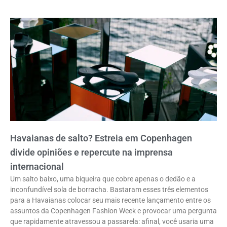
Havaianas de salto? Estreia em Copenhagen
divide opiniões e repercute na imprensa
internacional
Um salto baixo, uma biqueira que cobre apenas o dedão e a
inconfundível sola de borracha. Bastaram esses três elementos
para a Havaianas colocar seu mais recente lançamento entre os
assuntos da Copenhagen Fashion Week e provocar uma pergunta
que rapidamente atravessou a passarela: afinal, você usaria uma