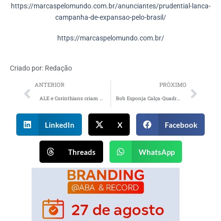
https://marcaspelomundo.com.br/anunciantes/prudential-lanca-
campanha-de-expansao-pelo-brasil/
https://marcaspelomundo.com.br/
Criado por:
Redação
ANTERIOR
PRÓXIMO
ALE e Corinthians criam promoção para os clientes dos postos de combustíveis
Bob Esponja Calça-Quadrada é a nova surpresa dos kits Habib’s e Ragazzo
LinkedIn
X
Facebook
Threads
WhatsApp