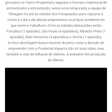
gravados no Teatro Prudential e seguiam o formato tradicional de
entrevistador e entrevistado, nesta nova temporada, a equipe de
filmagem foi até as cidades dos franqueados para capturar a
rotina e o dia a dia desses empresários no próprio ambiente em
que vivem e trabalham. Entre as cidades destacadas estão
Fortaleza (1 episódio), São Paulo (4 episódios), Ribeirão Preto (1
episódio), Belo Horizonte (4 episódios) e Vitória (1 episódio).
A nova abordagem busca mostrar de perto como a decisão de
empreender com a Prudential impacta não só suas vidas, mas
também a vida de milhares de clientes. A websérie tem produção
da Silence.