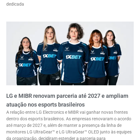
dedicada
LG e MIBR renovam parceria até 2027 e ampliam
atuação nos esports brasileiros
A relação entre LG Electronics e MIBR vai ganhar novas frentes
dentro dos esports brasileiros. As empresas renovaram o acordo
até março de 2027 e, além de manter a presença da linha de
monitores LG UltraGear™ e LG UltraGear™ OLED junto às equipes
da organização, decidiram estender a parceria para