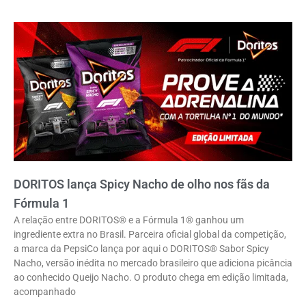
DORITOS lança Spicy Nacho de olho nos fãs da
Fórmula 1
A relação entre DORITOS® e a Fórmula 1® ganhou um
ingrediente extra no Brasil. Parceira oficial global da competição,
a marca da PepsiCo lança por aqui o DORITOS® Sabor Spicy
Nacho, versão inédita no mercado brasileiro que adiciona picância
ao conhecido Queijo Nacho. O produto chega em edição limitada,
acompanhado