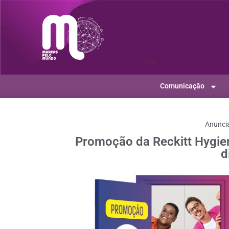
Comunicação
Anunci
Promoção da Reckitt Hygien
d