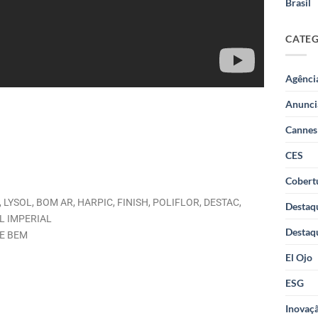
Brasil
CATE
Agênci
Anunci
Cannes
CES
Cobertu
 LYSOL, BOM AR, HARPIC, FINISH, POLIFLOR, DESTAC,
Destaq
IL IMPERIAL
Destaq
SE BEM
El Ojo
ESG
Inovaçã