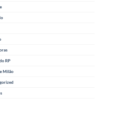
le
do
o
oras
 do RP
e Milão
gorized
os