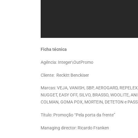
Ficha técnica
Agência: Integer\OutPromo
Cliente: Reckitt Benckiser
Marcas: VEJA, VANISH, SBP, AEROGARD, REPELEX,
NUGGET, EASY OFF, SILVO, BRASSO, WOOLITE, AN
COLMAN, GOMA POX, MORTEIN, DETETON e PAS
Título: Promoção “Pela porta da frente”
Managing director: Ricardo Franken