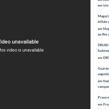
em inic
Magazi
bilhão 
em
Mag
ao Rio 
DRUID 
Subma
em
DRU
Guaraná
seguid
em
Nat
campan
Praya 
em
Pra