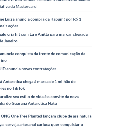
iativa da Mastercard
ne Luiza anuncia compra da Kabum! por R$ 1
mais ações
alu cria hit com Lu e Anitta para marcar chegada
de Janeiro
anuncia conquista da frente de comunicação da
rino
ID anuncia novas contratações
 Antarctica chega à marca de 1 milhão de
ores no TikTok
uralize seu estilo de vida é o convite da nova
ha do Guaraná Antarctica Natu
e ONG One Tree Planted lançam clube de assinatura
ya: cerveja artesanal carioca quer conquistar o