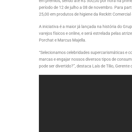
em prêmios, sendo até R$ 500,00 por hora na primei
período de 12 de julho a 08 de novembro. Para part
25,00 em produtos de higiene da Reckitt Comercial e 
A iniciativa é a maior já lançada na história do Gr
varejos físicos e online, e será estrelada pelas at
Porchat e Marcus Majella.
“Selecionamos celebridades supercarismáticas e c
marcas e engajar nossos diversos tipos de consum
pode ser divertido?”, destaca Laís de Tilio, Gerent