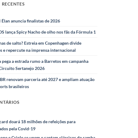
 RECENTES
l Élan anuncia finalistas de 2026
S lança Spicy Nacho de olho nos fãs da Fórmula 1
as de salto? Estreia em Copenhagen divide
s e repercute na imprensa internacional
 pega a estrada rumo a Barretos em campanha
Circuito Sertanejo 2026
IBR renovam parceria até 2027 e ampliam atuação
orts brasileiros
NTÁRIOS
ard doará 18 milhões de refeições para
ados pela Covid-19
ione e Criolo se unem e cantam clássicos do samba