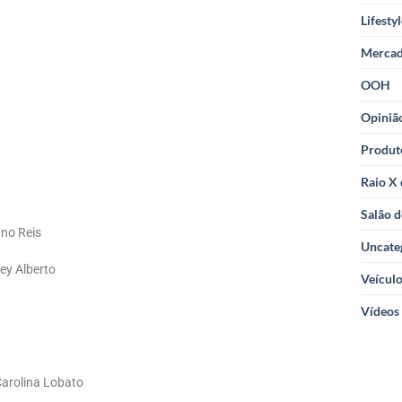
Lifesty
Merca
OOH
Opiniã
Produt
Raio X
Salão d
ano Reis
Uncate
ey Alberto
Veícul
Vídeos
Carolina Lobato