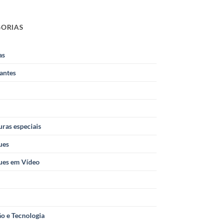
GORIAS
as
antes
ras especiais
ues
ues em Vídeo
o e Tecnologia