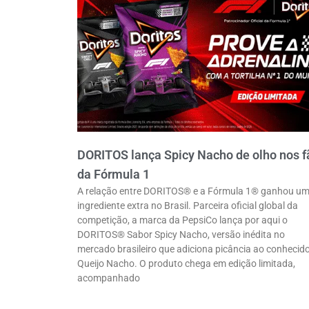
DORITOS lança Spicy Nacho de olho nos f
da Fórmula 1
A relação entre DORITOS® e a Fórmula 1® ganhou u
ingrediente extra no Brasil. Parceira oficial global da
competição, a marca da PepsiCo lança por aqui o
DORITOS® Sabor Spicy Nacho, versão inédita no
mercado brasileiro que adiciona picância ao conhecid
Queijo Nacho. O produto chega em edição limitada,
acompanhado