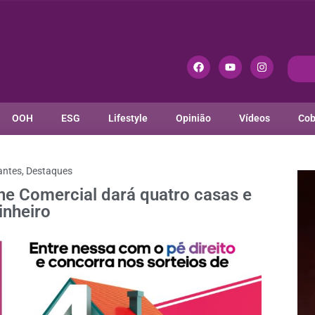
OOH
ESG
Lifestyle
Opinião
Vídeos
Cob
antes
,
Destaques
e Comercial dará quatro casas e
inheiro