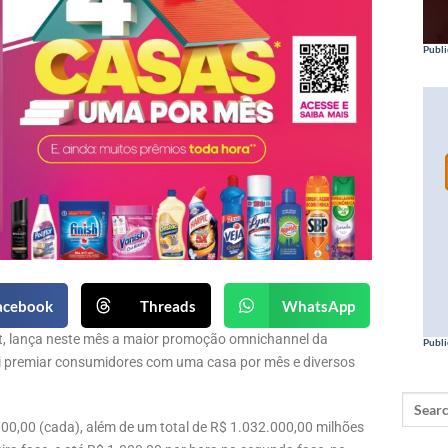
Publi
acebook
Threads
WhatsApp
tt, lança neste mês a maior promoção omnichannel da
Publi
i premiar consumidores com uma casa por mês e diversos
00,00 (cada), além de um total de R$ 1.032.000,00 milhões