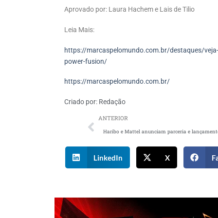
Aprovado por: Laura Hachem e Lais de Tilio
Leia Mais:
https://marcaspelomundo.com.br/destaques/veja-a
power-fusion/
https://marcaspelomundo.com.br/
Criado por:
Redação
ANTERIOR
LinkedIn
X
F