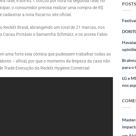
ra fase, e até R$ 1.000,00 por hora na segunda fase, no
POSTS
icipar, o consumidor precisa realizar uma compra de R$
cadastrar a nota fiscal no site oficial.
Festiva
upo Reckitt Brasil, abrangendo um total de 21 marcas, nos
DORITO
rizes Cacau Protásio e Samantha Schmütz, e os atores Fabio
Havaian
opiniõe
om uma forte veia cômica que pudessem trabalhar todas as
Brahma
idores – afinal, por que o momento da limpeza da casa não
para o 
e de Trade Execução da Reckitt Hygiene Comercial.
LG e M
nos esp
COME
Masterc
impact
em
Alc