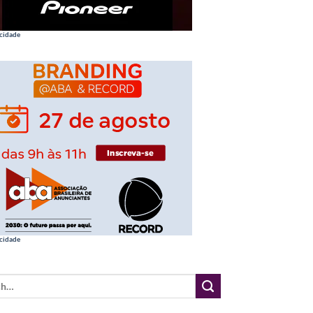
cidade
cidade