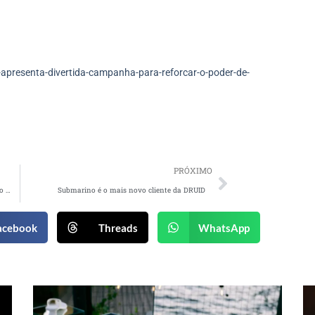
presenta-divertida-campanha-para-reforcar-o-poder-de-
PRÓXIMO
Haribo e Mattel anunciam parceria e lançamento de linha exclusiva
Submarino é o mais novo cliente da DRUID
acebook
Threads
WhatsApp