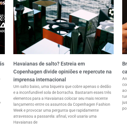
ãs
Havaianas de salto? Estreia em
B
Copenhagen divide opiniões e repercute na
ca
m
An
imprensa internacional
co
Um salto baixo, uma biqueira que cobre apenas o dedão
ac
e a inconfundível sola de borracha. Bastaram esses três
tu
elementos para a Havaianas colocar seu mais recente
o
ju
lançamento entre os assuntos da Copenhagen Fashion
po
Week e provocar uma pergunta que rapidamente
atravessou a passarela: afinal, você usaria uma
Havaianas de