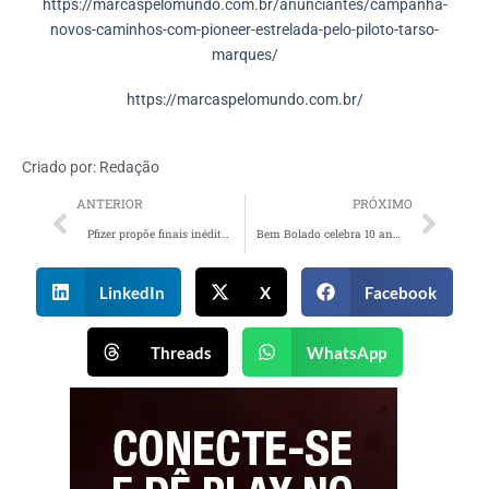
https://marcaspelomundo.com.br/anunciantes/campanha-
novos-caminhos-com-pioneer-estrelada-pelo-piloto-tarso-
marques/
https://marcaspelomundo.com.br/
Criado por:
Redação
ANTERIOR
PRÓXIMO
Pfizer propõe finais inéditos para obra inacabada de Eça de Queiroz
Bem Bolado celebra 10 anos com nova campanha
LinkedIn
X
Facebook
Threads
WhatsApp