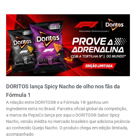
DORITOS lança Spicy Nacho de olho nos fãs da
Fórmula 1
A relação entre DORITOS® e a Fórmula 1® ganhou um
ingrediente extra no Brasil. Parceira oficial global da competição,
a marca da PepsiCo lança por aqui o DORITOS® Sabor Spicy
Nacho, versão inédita no mercado brasileiro que adiciona picância
ao conhecido Queijo Nacho. O produto chega em edição limitada,
acompanhado