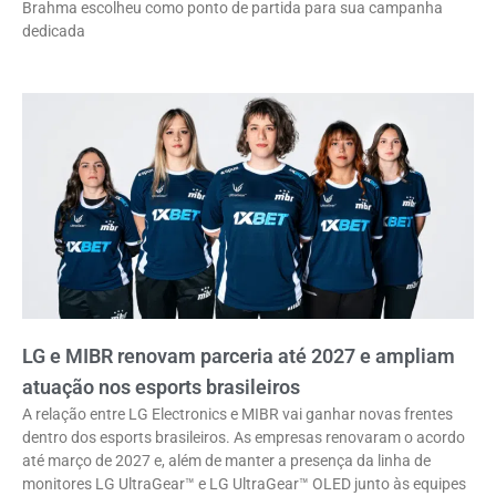
Brahma escolheu como ponto de partida para sua campanha
dedicada
LG e MIBR renovam parceria até 2027 e ampliam
atuação nos esports brasileiros
A relação entre LG Electronics e MIBR vai ganhar novas frentes
dentro dos esports brasileiros. As empresas renovaram o acordo
até março de 2027 e, além de manter a presença da linha de
monitores LG UltraGear™ e LG UltraGear™ OLED junto às equipes