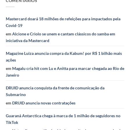
COMENTÁRIOS
Mastercard doará 18 milhões de refeições para impactados pela
Covid-19
em
Alcione e Criolo se unem e cantam clássicos do samba em
iniciativa da Mastercard
Magazine Luiza anuncia compra da Kabum! por R$ 1 bilhão mais
ações
em
Magalu cria hit com Lu e Anitta para marcar chegada ao Rio de
Janeiro
DRUID anuncia conquista da frente de comunicação da
Submarino
em
DRUID anuncia novas contratações
Guaraná Antarctica chega à marca de 1 milhão de seguidores no
TikTok