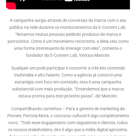
A campanha surgiu através de conversas da marca com o seu
público na rede durante os monitoramentos da E-Content Lab.
“Notamos muitas pessoas pedindo produtos da marca e
patrocínios. Como é um movimento recorrente, a ideia veio como
uma forma interessante de interagir com eles”, comenta o
fundador da E-Content Lab, Vinicius Mancini.
Qualquer um pode participar e concorrer a três kits contendo
multimídia e alto-falante. Como a agência já constrói uma
estratégia com foco em conteúdo, esta é uma campanha
substancial com mais produção. “Entendemos que a marca
estava pronta para este próximo passo”, diz Mancini.
Compartilhando caminhos – Para a gerente de marketing da
Pioneer, Patricia Mota, o concurso cultural é algo completamente
novo. “Todo esse engajamento com seguidores e clientes, todos
os nossos stakeholders, isto é algo que a mídia digital aproxima.