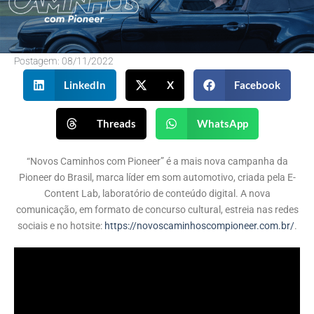
Postagem:
08/11/2022
LinkedIn
X
Facebook
Threads
WhatsApp
“Novos Caminhos com Pioneer” é a mais nova campanha da
Pioneer do Brasil, marca líder em som automotivo, criada pela E-
Content Lab, laboratório de conteúdo digital. A nova
comunicação, em formato de concurso cultural, estreia nas redes
sociais e no hotsite:
https://novoscaminhoscompioneer.com.br/
.