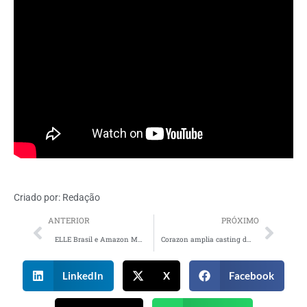
Criado por:
Redação
ANTERIOR
PRÓXIMO
ELLE Brasil e Amazon Music celebram música pop
Corazon amplia casting de diretores
LinkedIn
X
Facebook