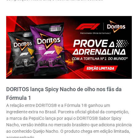
DORITOS lança Spicy Nacho de olho nos fãs da
Fórmula 1
A relação entre DORITOS® e a Fórmula 1® ganhou um
ingrediente extra no Brasil. Parceira oficial global da competição,
a marca da PepsiCo lança por aqui o DORITOS® Sabor Spicy
Nacho, versão inédita no mercado brasileiro que adiciona picância
ao conhecido Queijo Nacho. O produto chega em edição limitada,
acompanhado