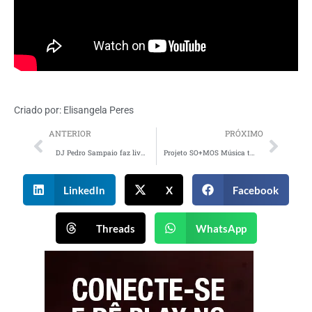
Criado por:
Elisangela Peres
ANTERIOR
PRÓXIMO
DJ Pedro Sampaio faz live nesta quinta-feira (9), com patrocínio da Buser
Projeto SO+MOS Música terá grandes nomes da música nacional
LinkedIn
X
Facebook
Threads
WhatsApp