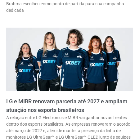
Brahma escolheu como ponto de partida para sua campanha
dedicada
LG e MIBR renovam parceria até 2027 e ampliam
atuação nos esports brasileiros
A relação entre LG Electronics e MIBR vai ganhar novas frentes
dentro dos esports brasileiros. As empresas renovaram o acordo
até março de 2027 e, além de manter a presença da linha de
monitores LG UltraGear™ e LG UltraGear™ OLED junto às equipes