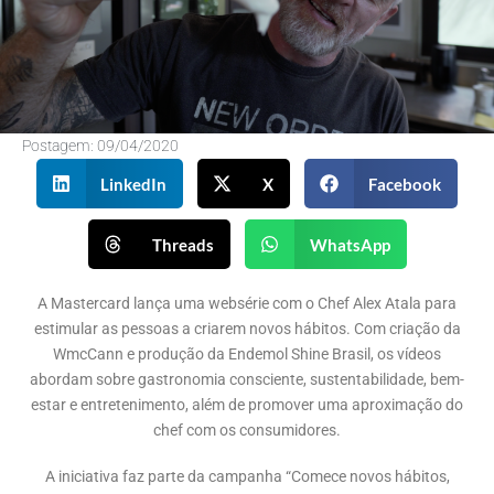
Postagem:
09/04/2020
LinkedIn
X
Facebook
Threads
WhatsApp
A Mastercard lança uma websérie com o Chef Alex Atala para
estimular as pessoas a criarem novos hábitos. Com criação da
WmcCann e produção da Endemol Shine Brasil, os vídeos
abordam sobre gastronomia consciente, sustentabilidade, bem-
estar e entretenimento, além de promover uma aproximação do
chef com os consumidores.
A iniciativa faz parte da campanha “Comece novos hábitos,