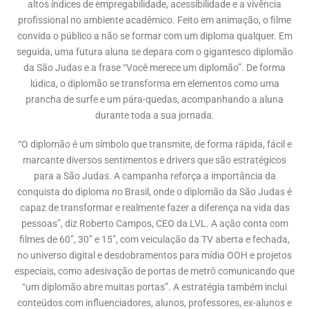
altos índices de empregabilidade, acessibilidade e a vivência
profissional no ambiente acadêmico. Feito em animação, o filme
convida o público a não se formar com um diploma qualquer. Em
seguida, uma futura aluna se depara com o gigantesco diplomão
da São Judas e a frase “Você merece um diplomão”. De forma
lúdica, o diplomão se transforma em elementos como uma
prancha de surfe e um pára-quedas, acompanhando a aluna
durante toda a sua jornada.
“O diplomão é um símbolo que transmite, de forma rápida, fácil e
marcante diversos sentimentos e drivers que são estratégicos
para a São Judas. A campanha reforça a importância da
conquista do diploma no Brasil, onde o diplomão da São Judas é
capaz de transformar e realmente fazer a diferença na vida das
pessoas”, diz Roberto Campos, CEO da LVL. A ação conta com
filmes de 60”, 30” e 15”, com veiculação da TV aberta e fechada,
no universo digital e desdobramentos para mídia OOH e projetos
especiais, como adesivação de portas de metrô comunicando que
“um diplomão abre muitas portas”. A estratégia também inclui
conteúdos com influenciadores, alunos, professores, ex-alunos e