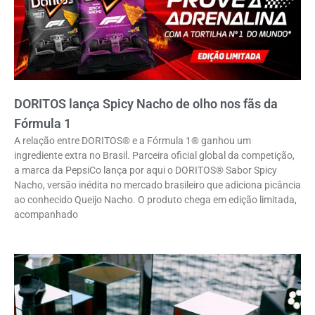
DORITOS lança Spicy Nacho de olho nos fãs da
Fórmula 1
A relação entre DORITOS® e a Fórmula 1® ganhou um
ingrediente extra no Brasil. Parceira oficial global da competição,
a marca da PepsiCo lança por aqui o DORITOS® Sabor Spicy
Nacho, versão inédita no mercado brasileiro que adiciona picância
ao conhecido Queijo Nacho. O produto chega em edição limitada,
acompanhado