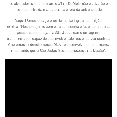
colaboradores, que formam o #TimeDoDiplomão e ativarão o
novo conceito da marca dentro e fora da universidade.
Raquel Benevides, gerente de marketing da instituição,
explica: “Nosso objetivo com esta campanha é fazer com que as
pessoas reconheçam a São Judas como um agente
transformador, capaz de desenvolver talentos e realizar sonhos.
Queremos evidenciar nosso DNA de desenvolvimento humano,
mostrando que a São Judas é sobre pessoas e realização”.