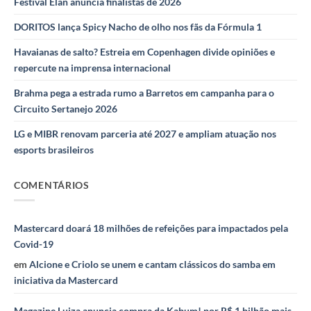
Festival Élan anuncia finalistas de 2026
DORITOS lança Spicy Nacho de olho nos fãs da Fórmula 1
Havaianas de salto? Estreia em Copenhagen divide opiniões e
repercute na imprensa internacional
Brahma pega a estrada rumo a Barretos em campanha para o
Circuito Sertanejo 2026
LG e MIBR renovam parceria até 2027 e ampliam atuação nos
esports brasileiros
COMENTÁRIOS
Mastercard doará 18 milhões de refeições para impactados pela
Covid-19
em
Alcione e Criolo se unem e cantam clássicos do samba em
iniciativa da Mastercard
Magazine Luiza anuncia compra da Kabum! por R$ 1 bilhão mais