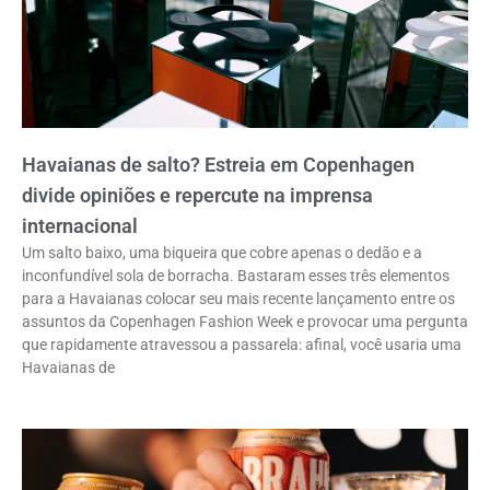
Havaianas de salto? Estreia em Copenhagen
divide opiniões e repercute na imprensa
internacional
Um salto baixo, uma biqueira que cobre apenas o dedão e a
inconfundível sola de borracha. Bastaram esses três elementos
para a Havaianas colocar seu mais recente lançamento entre os
assuntos da Copenhagen Fashion Week e provocar uma pergunta
que rapidamente atravessou a passarela: afinal, você usaria uma
Havaianas de