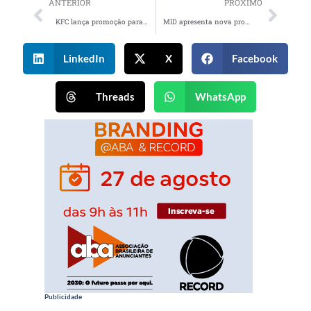
ANTERIOR
PRÓXIMO
KFC lança promoção para levar fãs aos parques do Universal Orlando Resort
MID apresenta nova promoção para celebrar seus 25 anos
LinkedIn
X
Facebook
Threads
WhatsApp
Publicidade