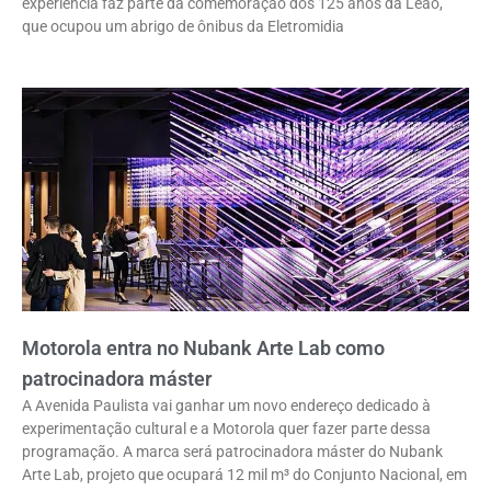
experiência faz parte da comemoração dos 125 anos da Leão,
que ocupou um abrigo de ônibus da Eletromidia
Motorola entra no Nubank Arte Lab como
patrocinadora máster
A Avenida Paulista vai ganhar um novo endereço dedicado à
experimentação cultural e a Motorola quer fazer parte dessa
programação. A marca será patrocinadora máster do Nubank
Arte Lab, projeto que ocupará 12 mil m³ do Conjunto Nacional, em