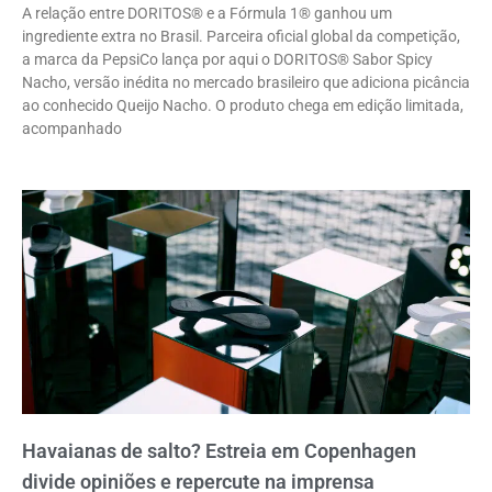
A relação entre DORITOS® e a Fórmula 1® ganhou um
ingrediente extra no Brasil. Parceira oficial global da competição,
a marca da PepsiCo lança por aqui o DORITOS® Sabor Spicy
Nacho, versão inédita no mercado brasileiro que adiciona picância
ao conhecido Queijo Nacho. O produto chega em edição limitada,
acompanhado
Havaianas de salto? Estreia em Copenhagen
divide opiniões e repercute na imprensa