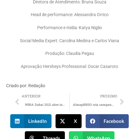
Diretora de Atendimento: Bruna Souza
Head de performance: Alessandra Orrico
Performance e mídia: Katya Niglio
Social Media Expert: Carolina Medina e Carlos Viana
Produção: Claudia Pegau
Aprovação Hersheys Professional: Oscar Casaroto
Criado por:
Redação
ANTERIOR
PRÓXIMO
WINA Dubai 2021 abre inscrições gratuitas para o festival
AlmapBBDO cria campanha ‘Tô de Olho’ para Vult
LinkedIn
X
Facebook
Threads
WhatsApp