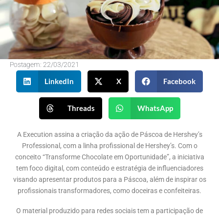
Postagem:
22/03/2021
LinkedIn
X
Facebook
Threads
WhatsApp
A Execution assina a criação da ação de Páscoa de Hershey’s
Professional, com a linha profissional de Hershey’s. Com o
conceito “Transforme Chocolate em Oportunidade”, a iniciativa
tem foco digital, com conteúdo e estratégia de influenciadores
visando apresentar produtos para a Páscoa, além de inspirar os
profissionais transformadores, como doceiras e confeiteiras.
O material produzido para redes sociais tem a participação de