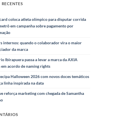
 RECENTES
ard coloca atleta olímpico para disputar corrida
metrô em campanha sobre pagamento por
mação
s internos: quando o colaborador vira o maior
nciador da marca
io Ibirapuera passa a levar a marca da AXIA
a em acordo de naming rights
ntecipa Halloween 2026 com novos doces temáticos
ça linha inspirada na data
e reforça marketing com chegada de Samantha
ho
NTÁRIOS