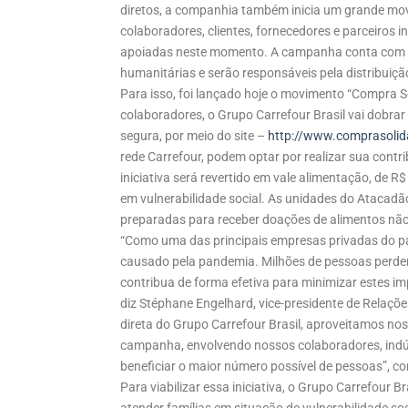
diretos, a companhia também inicia um grande movi
colaboradores, clientes, fornecedores e parceiros 
apoiadas neste momento. A campanha conta com 
humanitárias e serão responsáveis pela distribuição
Para isso, foi lançado hoje o movimento “Compra So
colaboradores, o Grupo Carrefour Brasil vai dobra
segura, por meio do site –
http://www.comprasolida
rede Carrefour, podem optar por realizar sua contr
iniciativa será revertido em vale alimentação, de 
em vulnerabilidade social. As unidades do Atacadã
preparadas para receber doações de alimentos não p
“Como uma das principais empresas privadas do pa
causado pela pandemia. Milhões de pessoas perder
contribua de forma efetiva para minimizar estes i
diz Stéphane Engelhard, vice-presidente de Relaçõe
direta do Grupo Carrefour Brasil, aproveitamos n
campanha, envolvendo nossos colaboradores, indúst
beneficiar o maior número possível de pessoas”, 
Para viabilizar essa iniciativa, o Grupo Carrefour 