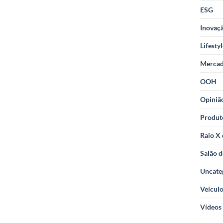
ESG
Inovaçã
Lifesty
Merca
OOH
Opiniã
Produt
Raio X
Salão d
Uncate
Veícul
Vídeos