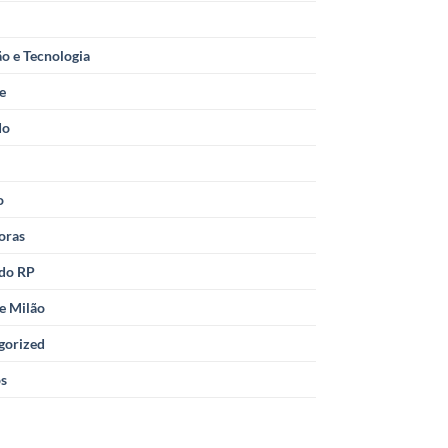
o e Tecnologia
le
do
o
oras
 do RP
e Milão
gorized
os