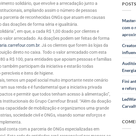
mento solidário, que envolve a arrecadação junto a
POSTS
institucionais, ampliando assim o número de pessoas
a parceria de reconhecidas ONGs que atuam em causas
Masterc
 das doações de forma séria e igualitária.
com o 
lidária”, em que, a cada R$ 1,00 doado por clientes e
aproxi
r o valor arrecadado. As doações podem ser feitas de forma
ria.carrefour.com.br
. Já os clientes que forem às lojas da
Creator
ibuição direto no caixa. Todo o valor arrecadado com esta
influe
R$ 80 a R$ 100, para entidades que apoiam pessoas e famílias
Auditór
o também participam da iniciativa e estarão todas
Energi
erecíveis e itens de higiene.
ís, temos um papel social muito importante neste cenário
Fini a
am sua renda e é fundamental que a iniciativa privada
e refor
mpactos e permitir que todos tenham acesso à alimentação”,
LedWav
s Institucionais do Grupo Carrefour Brasil. “Além da doação
Carval
ossa capacidade de mobilização e organizamos uma grande
rias, sociedade civil e ONGs, visando somar esforços e
COME
complementa.
Brasil conta com a parceria de ONGs especializadas em