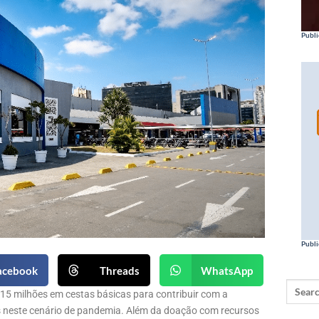
Publi
Publi
acebook
Threads
WhatsApp
15 milhões em cestas básicas para contribuir com a
is neste cenário de pandemia. Além da doação com recursos