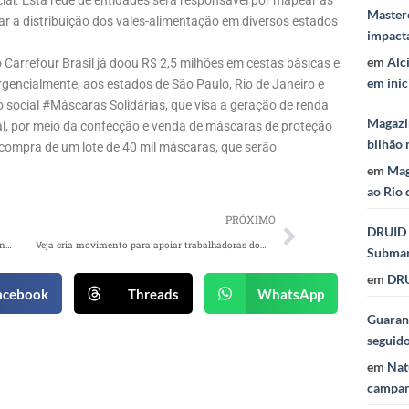
cial. Esta rede de entidades será responsável por mapear as
Masterc
r a distribuição dos vales-alimentação em diversos estados
impact
em
Alc
o Carrefour Brasil já doou R$ 2,5 milhões em cestas básicas e
em inic
gencialmente, aos estados de São Paulo, Rio de Janeiro e
ocial #Máscaras Solidárias, que visa a geração de renda
Magazi
al, por meio da confecção e venda de máscaras de proteção
bilhão 
compra de um lote de 40 mil máscaras, que serão
em
Mag
ao Rio 
PRÓXIMO
DRUID 
Bayer cria manifesto para homenagear profissionais da saúde e do agronegócio
Veja cria movimento para apoiar trabalhadoras domésticas
Subma
em
DRU
acebook
Threads
WhatsApp
Guaraná
seguid
em
Nat
campan