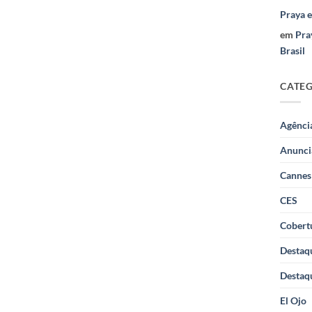
Praya 
em
Pra
Brasil
CATE
Agênci
Anunci
Cannes
CES
Cobertu
Destaq
Destaq
El Ojo