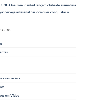
e ONG One Tree Planted lançam clube de assinatura
ya: cerveja artesanal carioca quer conquistar o
GORIAS
as
antes
ras especiais
ues
ues em Vídeo