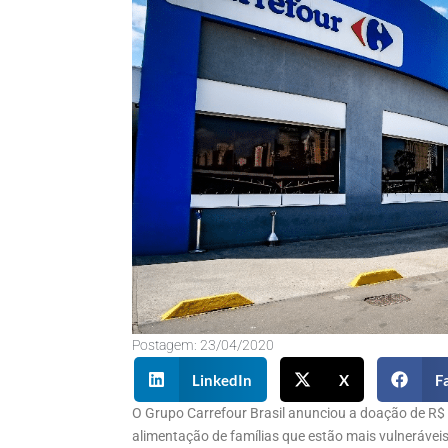
Postagem:
23/04/2020
LinkedIn
X
F
O Grupo Carrefour Brasil anunciou a doação de R$ 
alimentação de famílias que estão mais vulneráve