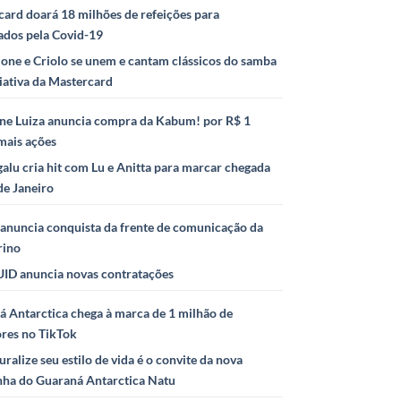
ard doará 18 milhões de refeições para
ados pela Covid-19
ione e Criolo se unem e cantam clássicos do samba
iativa da Mastercard
ne Luiza anuncia compra da Kabum! por R$ 1
mais ações
alu cria hit com Lu e Anitta para marcar chegada
de Janeiro
anuncia conquista da frente de comunicação da
rino
ID anuncia novas contratações
 Antarctica chega à marca de 1 milhão de
ores no TikTok
uralize seu estilo de vida é o convite da nova
ha do Guaraná Antarctica Natu