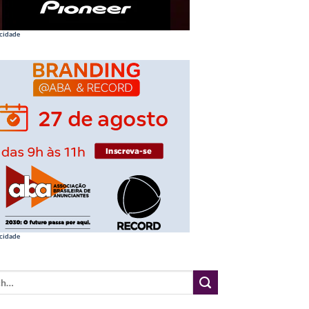
cidade
cidade