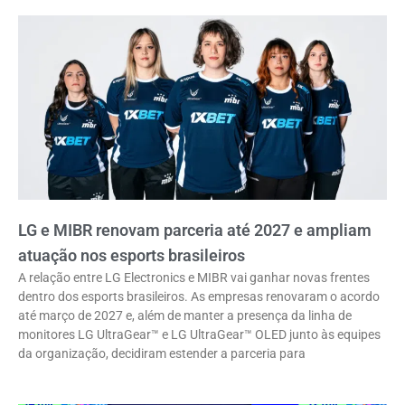
LG e MIBR renovam parceria até 2027 e ampliam
atuação nos esports brasileiros
A relação entre LG Electronics e MIBR vai ganhar novas frentes
dentro dos esports brasileiros. As empresas renovaram o acordo
até março de 2027 e, além de manter a presença da linha de
monitores LG UltraGear™ e LG UltraGear™ OLED junto às equipes
da organização, decidiram estender a parceria para