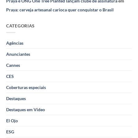
Praya e ONG One Tree Planted lançam clube de assinatura
em
Praya: cerveja artesanal carioca quer conquistar o Brasil
CATEGORIAS
Agências
Anunciantes
Cannes
CES
Coberturas especiais
Destaques
Destaques em Vídeo
El Ojo
ESG