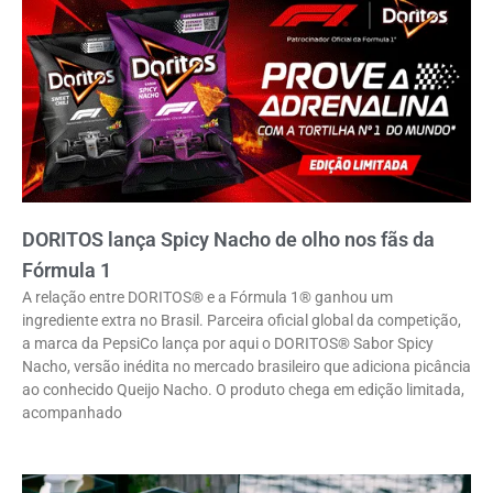
DORITOS lança Spicy Nacho de olho nos fãs da
Fórmula 1
A relação entre DORITOS® e a Fórmula 1® ganhou um
ingrediente extra no Brasil. Parceira oficial global da competição,
a marca da PepsiCo lança por aqui o DORITOS® Sabor Spicy
Nacho, versão inédita no mercado brasileiro que adiciona picância
ao conhecido Queijo Nacho. O produto chega em edição limitada,
acompanhado