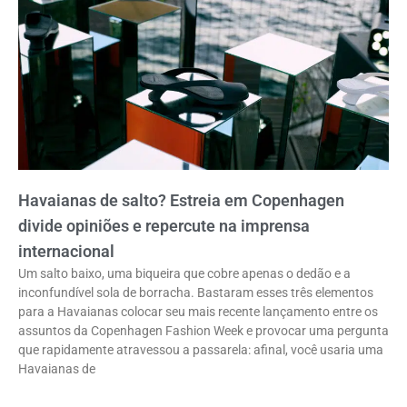
Havaianas de salto? Estreia em Copenhagen
divide opiniões e repercute na imprensa
internacional
Um salto baixo, uma biqueira que cobre apenas o dedão e a
inconfundível sola de borracha. Bastaram esses três elementos
para a Havaianas colocar seu mais recente lançamento entre os
assuntos da Copenhagen Fashion Week e provocar uma pergunta
que rapidamente atravessou a passarela: afinal, você usaria uma
Havaianas de