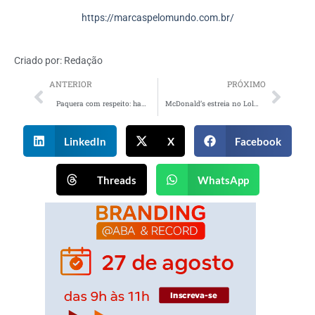
https://marcaspelomundo.com.br/
Criado por:
Redação
ANTERIOR
PRÓXIMO
Paquera com respeito: happn lança guia para paquera saudável
McDonald’s estreia no Lollapalooza Brasil com Emicida na campanha
LinkedIn
X
Facebook
Threads
WhatsApp