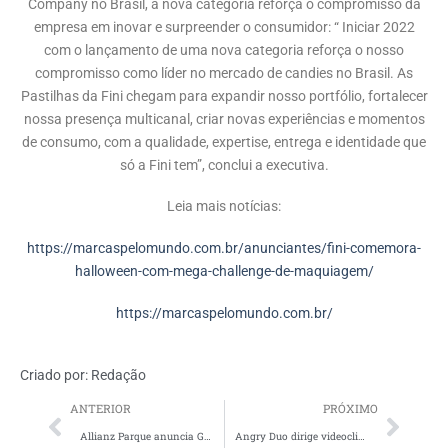
Company no Brasil, a nova categoria reforça o compromisso da
empresa em inovar e surpreender o consumidor: “ Iniciar 2022
com o lançamento de uma nova categoria reforça o nosso
compromisso como líder no mercado de candies no Brasil. As
Pastilhas da Fini chegam para expandir nosso portfólio, fortalecer
nossa presença multicanal, criar novas experiências e momentos
de consumo, com a qualidade, expertise, entrega e identidade que
só a Fini tem”, conclui a executiva.
Leia mais notícias:
https://marcaspelomundo.com.br/anunciantes/fini-comemora-
halloween-com-mega-challenge-de-maquiagem/
https://marcaspelomundo.com.br/
Criado por:
Redação
ANTERIOR
PRÓXIMO
Allianz Parque anuncia Galera.bet como seu mais novo patrocinador
Angry Duo dirige videoclipe para cantor Gohu, Global CCO da AKQA