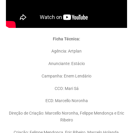
Ficha Técnica:
Agência:
Artplan
Anunciante:
Estácio
Campanha:
Enem Lendário
CCO:
Mari Sá
ECD:
Marcello Noronha
Direção de Criação:
Marcello Noronha, Felippe Mendonça e Eric
Ribeiro
Criação:
Felippe Mendonça, Eric Ribeiro, Marcelo Holanda,