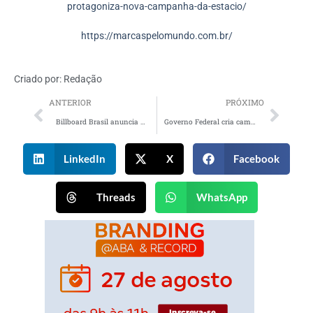
protagoniza-nova-campanha-da-estacio/
https://marcaspelomundo.com.br/
Criado por:
Redação
ANTERIOR
PRÓXIMO
Billboard Brasil anuncia a chegada de Carina Liberato
Governo Federal cria campanha a favor da vida e por uma Amazônia sem incêndios
LinkedIn
X
Facebook
Threads
WhatsApp