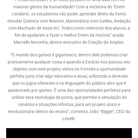
maiores gênios da humanidade? Com a iniciativa do ‘Enem
Lendário’, os estudantes vão poder aprender direto da fonte,
estudar Química com Newton, Matemática com Galileu, Redação
com Machado de Assis etc. Todos como mentores dos alunos, a
fim de ajudarem a fazer o melhor Enem da história” avalia
Marcello Noronha, diretor executivo de Criação da Artplan.
“O mundo dos games é gigantesco, dentro dele podemos criar
praticamente qualquer coisa e quando a Estácio nos passou seu
objetivo com este projeto, vimos no Fortnite a oportunidade
perfeita para criar algo educativo e atual, utilizando a diversão
que os jogos oferecem e na linguagem do público-alvo que é
apaixonado por games. É uma das oportunidades perfeitas para
utilizar esta tecnologia de ponta, que permite a simulação de
cenários e situações infinitas, para um projeto único e
revolucionário dentro do ensino”, comenta João “Biggie”, CEO da
Level8.