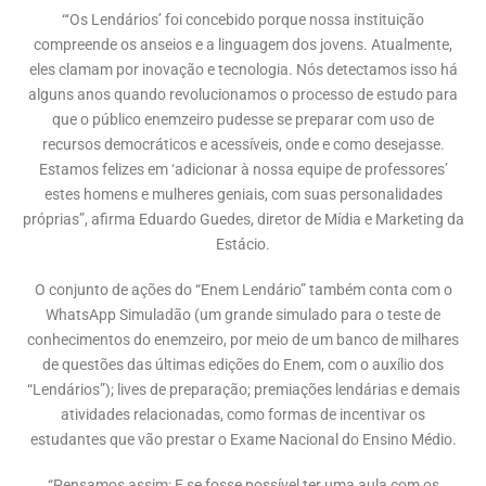
“‘Os Lendários’ foi concebido porque nossa instituição
compreende os anseios e a linguagem dos jovens. Atualmente,
eles clamam por inovação e tecnologia. Nós detectamos isso há
alguns anos quando revolucionamos o processo de estudo para
que o público enemzeiro pudesse se preparar com uso de
recursos democráticos e acessíveis, onde e como desejasse.
Estamos felizes em ‘adicionar à nossa equipe de professores’
estes homens e mulheres geniais, com suas personalidades
próprias”, afirma Eduardo Guedes, diretor de Mídia e Marketing da
Estácio.
O conjunto de ações do “Enem Lendário” também conta com o
WhatsApp Simuladão (um grande simulado para o teste de
conhecimentos do enemzeiro, por meio de um banco de milhares
de questões das últimas edições do Enem, com o auxílio dos
“Lendários”); lives de preparação; premiações lendárias e demais
atividades relacionadas, como formas de incentivar os
estudantes que vão prestar o Exame Nacional do Ensino Médio.
“Pensamos assim: E se fosse possível ter uma aula com os