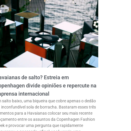
vaianas de salto? Estreia em
penhagen divide opiniões e repercute na
prensa internacional
 salto baixo, uma biqueira que cobre apenas o dedão
a inconfundível sola de borracha. Bastaram esses três
ementos para a Havaianas colocar seu mais recente
nçamento entre os assuntos da Copenhagen Fashion
ek e provocar uma pergunta que rapidamente