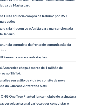
iativa da Mastercard
ne Luiza anuncia compra da Kabum! por R$ 1
mais ações
alu cria hit com Lu e Anitta para marcar chegada
de Janeiro
anuncia conquista da frente de comunicação da
rino
ID anuncia novas contratações
 Antarctica chega à marca de 1 milhão de
ores no TikTok
uralize seu estilo de vida é o convite da nova
ha do Guaraná Antarctica Natu
e ONG One Tree Planted lançam clube de assinatura
ya: cerveja artesanal carioca quer conquistar o