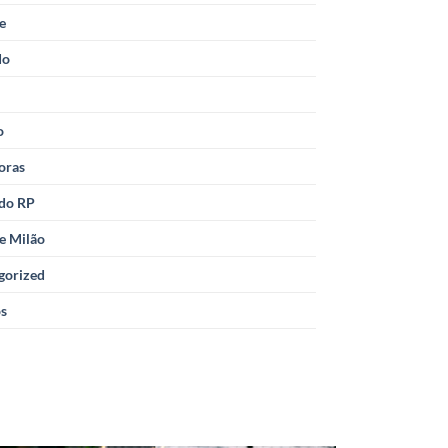
le
do
o
oras
 do RP
e Milão
gorized
os