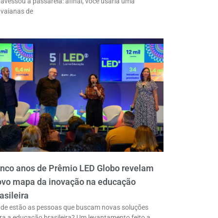
ravessou a passarela: afinal, você usaria uma
vaianas de
inco anos de Prêmio LED Globo revelam
ovo mapa da inovação na educação
asileira
de estão as pessoas que buscam novas soluções
ra a educação brasileira? Um levantamento feito a