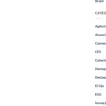
Brasil
CATE
Agênci
Anunci
Cannes
CES
Cobertu
Destaq
Destaq
El Ojo
ESG
Inovaçã