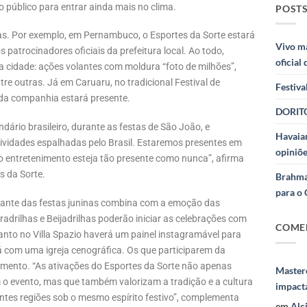
público para entrar ainda mais no clima.
POSTS
as. Por exemplo, em Pernambuco, o Esportes da Sorte estará
Vivo m
patrocinadores oficiais da prefeitura local. Ao todo,
oficial
a cidade: ações volantes com moldura “foto de milhões”,
tre outras. Já em Caruaru, no tradicional Festival de
Festiva
da companhia estará presente.
DORITO
dário brasileiro, durante as festas de São João, e
Havaian
tividades espalhadas pelo Brasil. Estaremos presentes em
opiniõe
 o entretenimento esteja tão presente como nunca”, afirma
s da Sorte.
Brahma
para o 
iante das festas juninas combina com a emoção das
drilhas e Beijadrilhas poderão iniciar as celebrações com
COME
anto no Villa Spazio haverá um painel instagramável para
 com uma igreja cenográfica. Os que participarem da
amento. “As ativações do Esportes da Sorte não apenas
Masterc
 o evento, mas que também valorizam a tradição e a cultura
impact
ntes regiões sob o mesmo espírito festivo”, complementa
em
Alc