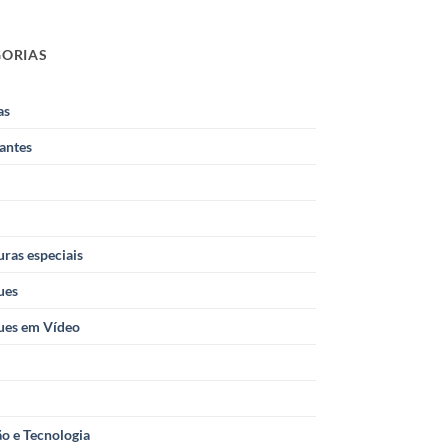
GORIAS
as
antes
ras especiais
ues
ues em Vídeo
o e Tecnologia