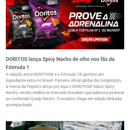
DORITOS lança Spicy Nacho de olho nos fãs da
Fórmula 1
A relação entre DORITOS® e a Fórmula 1® ganhou um
ingrediente extra no Brasil. Parceira oficial global da competição,
a marca da PepsiCo lança por aqui o DORITOS® Sabor Spicy
Nacho, versão inédita no mercado brasileiro que adiciona picância
ao conhecido Queijo Nacho. O produto chega em edição limitada,
acompanhado