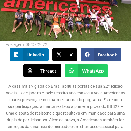
Postagem:
08/02/2022
LinkedIn
X
Facebook
Threads
WhatsApp
A casa mais vigiada do Brasil abriu as portas de sua 22ª edição
no dia 17 de janeiro e, pelo terceiro ano consecutivo, a Americanas
marca presença como patrocinadora do programa. Estreando
sua participação, a marca realizou a primeira prova do BBB22 –
uma disputa de resistência que resultava em imunidade para uma
dupla de participantes. Além da prova, a Americanas também fez
entregas da dinâmica do mercado e um churrasco especial para