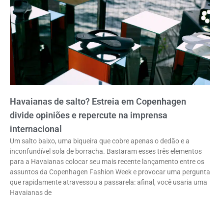
Havaianas de salto? Estreia em Copenhagen
divide opiniões e repercute na imprensa
internacional
Um salto baixo, uma biqueira que cobre apenas o dedão e a
inconfundível sola de borracha. Bastaram esses três elementos
para a Havaianas colocar seu mais recente lançamento entre os
assuntos da Copenhagen Fashion Week e provocar uma pergunta
que rapidamente atravessou a passarela: afinal, você usaria uma
Havaianas de