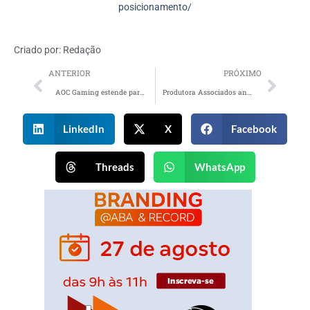
posicionamento/
Criado por:
Redação
ANTERIOR
PRÓXIMO
AOC Gaming estende parceria com G2 Esports
Produtora Associados anuncia novo diretor de cena
LinkedIn
X
Facebook
Threads
WhatsApp