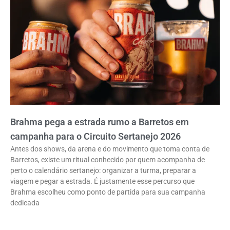
Brahma pega a estrada rumo a Barretos em
campanha para o Circuito Sertanejo 2026
Antes dos shows, da arena e do movimento que toma conta de
Barretos, existe um ritual conhecido por quem acompanha de
perto o calendário sertanejo: organizar a turma, preparar a
viagem e pegar a estrada. É justamente esse percurso que
Brahma escolheu como ponto de partida para sua campanha
dedicada