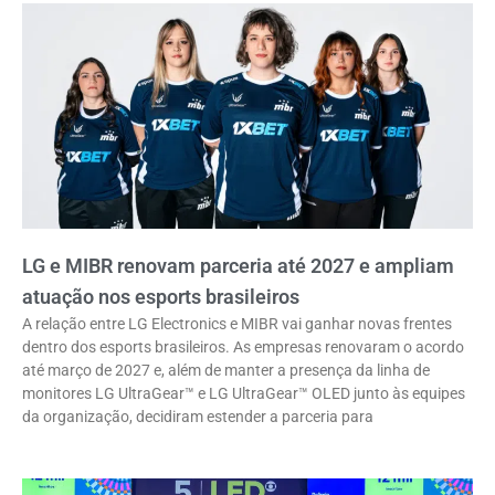
LG e MIBR renovam parceria até 2027 e ampliam
atuação nos esports brasileiros
A relação entre LG Electronics e MIBR vai ganhar novas frentes
dentro dos esports brasileiros. As empresas renovaram o acordo
até março de 2027 e, além de manter a presença da linha de
monitores LG UltraGear™ e LG UltraGear™ OLED junto às equipes
da organização, decidiram estender a parceria para