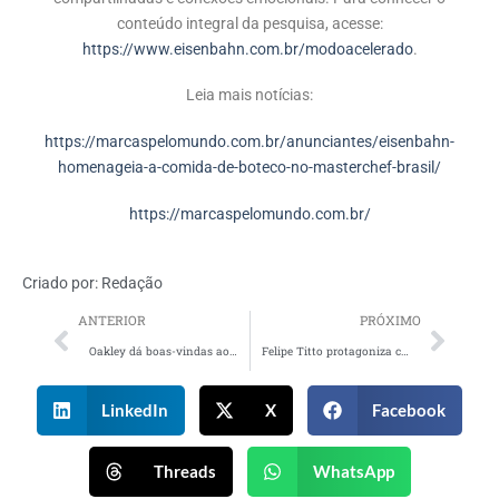
conteúdo integral da pesquisa, acesse:
https://www.eisenbahn.com.br/modoacelerado
.
Leia mais notícias:
https://marcaspelomundo.com.br/anunciantes/eisenbahn-
homenageia-a-comida-de-boteco-no-masterchef-brasil/
https://marcaspelomundo.com.br/
Criado por:
Redação
ANTERIOR
PRÓXIMO
Oakley dá boas-vindas ao campeão mundial de atletismo Fred Kerley
Felipe Titto protagoniza campanha de Dia dos Pais da Urban Performance ao lado de seu filho
LinkedIn
X
Facebook
Threads
WhatsApp