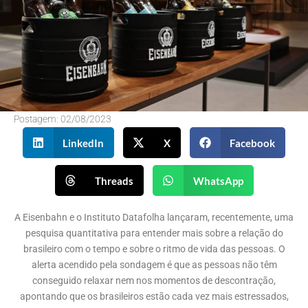
Postagem:
02/08/2023
LinkedIn
X
Facebook
Threads
WhatsApp
A Eisenbahn e o Instituto Datafolha lançaram, recentemente, uma
pesquisa quantitativa para entender mais sobre a relação do
brasileiro com o tempo e sobre o ritmo de vida das pessoas. O
alerta acendido pela sondagem é que as pessoas não têm
conseguido relaxar nem nos momentos de descontração,
apontando que os brasileiros estão cada vez mais estressados,