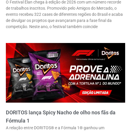
O Festival Élan chega à edição de 2026 com um número recorde
de trabalhos inscritos. Promovido pelo Amigos do Mercado, o
evento recebeu 322 cases de diferentes regiões do Brasil e acaba
de divulgar os projetos que avançaram para a fase final da
competição. Neste ano, o festival também coincide
DORITOS lança Spicy Nacho de olho nos fãs da
Fórmula 1
A relação entre DORITOS® e a Fórmula 1® ganhou um