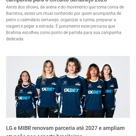
Antes dos shows, da arena e do movimento que toma conta de
Barretos, existe um ritual conhecido por quem acompanha de
perto o calendário sertanejo: organizar a turma, preparar a
viagem e pegar a estrada. É justamente esse percurso que
Brahma escolheu como ponto de partida para sua campanha
dedicada
LG e MIBR renovam parceria até 2027 e ampliam