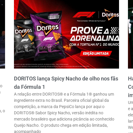
DORITOS lança Spicy Nacho de olho nos fãs
Ha
ro
da Fórmula 1
Co
s
A relação entre DORITOS® e a Fórmula 1® ganhou um
im
ingrediente extra no Brasil. Parceira oficial global da
Um
competição, a marca da PepsiCo lança por aqui o
e 
, o
DORITOS® Sabor Spicy Nacho, versão inédita no
el
mercado brasileiro que adiciona picância ao conhecido
la
Queijo Nacho. O produto chega em edição limitada,
We
acompanhado