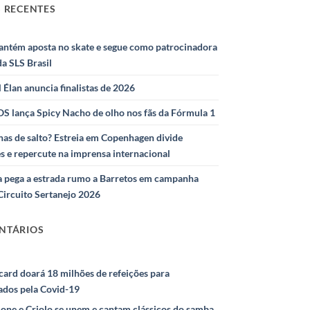
 RECENTES
antém aposta no skate e segue como patrocinadora
 da SLS Brasil
l Élan anuncia finalistas de 2026
S lança Spicy Nacho de olho nos fãs da Fórmula 1
as de salto? Estreia em Copenhagen divide
s e repercute na imprensa internacional
 pega a estrada rumo a Barretos em campanha
Circuito Sertanejo 2026
NTÁRIOS
ard doará 18 milhões de refeições para
ados pela Covid-19
ione e Criolo se unem e cantam clássicos do samba