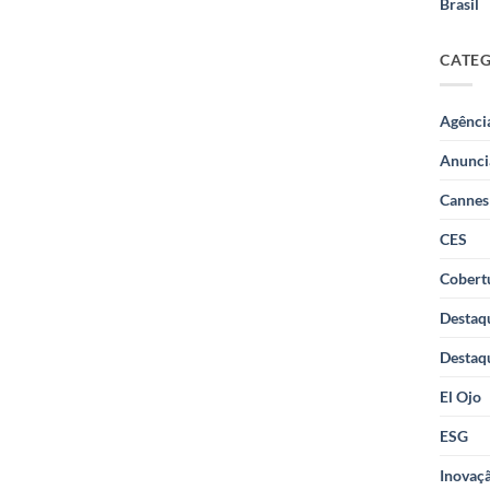
Brasil
CATE
Agênci
Anunci
Cannes
CES
Cobertu
Destaq
Destaq
El Ojo
ESG
Inovaçã