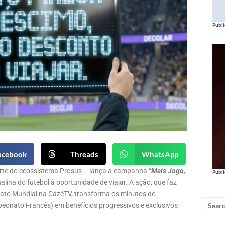
Publi
acebook
Threads
WhatsApp
parte do ecossistema Prosus – lança a campanha “
Mais Jogo,
Publi
nalina do futebol à oportunidade de viajar. A ação, que faz
ato Mundial na CazéTV, transforma os minutos de
peonato Francês) em benefícios progressivos e exclusivos