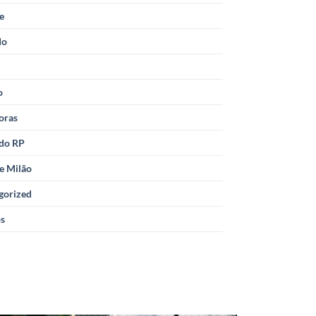
le
do
o
oras
 do RP
e Milão
gorized
os