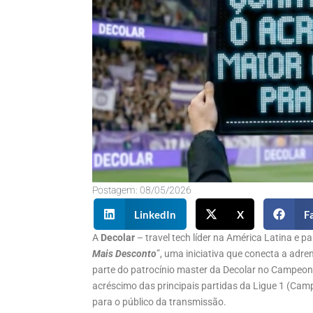
Postagem:
08/05/2026
LinkedIn
X
F
A
Decolar
– travel tech líder na América Latina e 
Mais Desconto
”, uma iniciativa que conecta a adre
parte do patrocínio master da Decolar no Campeon
acréscimo das principais partidas da Ligue 1 (Cam
para o público da transmissão.