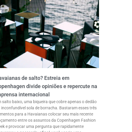
vaianas de salto? Estreia em
penhagen divide opiniões e repercute na
prensa internacional
 salto baixo, uma biqueira que cobre apenas o dedão
a inconfundível sola de borracha. Bastaram esses três
ementos para a Havaianas colocar seu mais recente
nçamento entre os assuntos da Copenhagen Fashion
ek e provocar uma pergunta que rapidamente