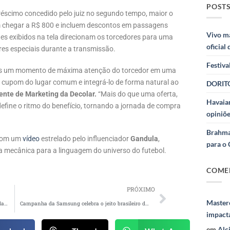
POSTS
réscimo concedido pelo juiz no segundo tempo, maior o
em chegar a R$ 800 e incluem descontos em passagens
Vivo m
s exibidos na tela direcionam os torcedores para uma
oficial
res especiais durante a transmissão.
Festiva
os um momento de máxima atenção do torcedor em uma
o cupom do lugar comum e integrá-lo de forma natural ao
DORITO
ente de Marketing da Decolar.
“Mais do que uma oferta,
Havaian
fine o ritmo do benefício, tornando a jornada de compra
opiniõe
Brahma
 com um
vídeo
estrelado pelo influenciador
Gandula
,
para o 
z a mecânica para a linguagem do universo do futebol.
COME
PRÓXIMO
Masterc
Além do emocional: a nova jornada de compra da mãe millennial e gen z
Campanha da Samsung celebra o jeito brasileiro de viver o futebol
impact
em
Alc