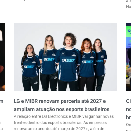
at
Ha
em
LG e MIBR renovam parceria até 2027 e
C
ampliam atuação nos esports brasileiros
n
A relação entre LG Electronics e MIBR vai ganhar novas
br
m
frentes dentro dos esports brasileiros. As empresas
On
 a
renovaram o acordo até março de 2027 e, além de
pa