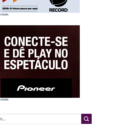
cidade
cidade