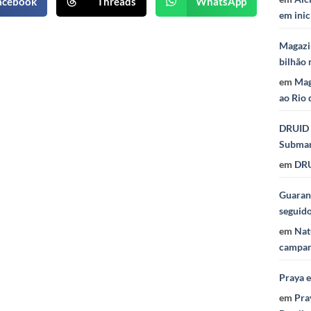
acebook
Threads
WhatsApp
em inic
Magazi
bilhão 
em
Mag
ao Rio 
DRUID 
Subma
em
DRU
Guaraná
seguid
em
Nat
campan
Praya 
em
Pra