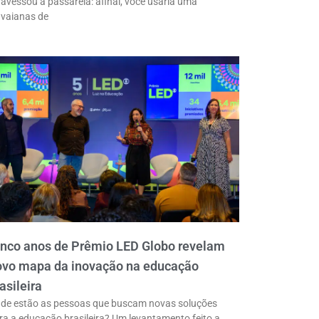
ravessou a passarela: afinal, você usaria uma
vaianas de
inco anos de Prêmio LED Globo revelam
ovo mapa da inovação na educação
asileira
de estão as pessoas que buscam novas soluções
ra a educação brasileira? Um levantamento feito a