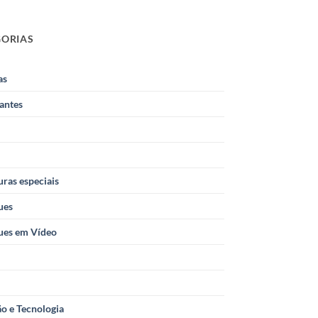
GORIAS
as
antes
ras especiais
ues
ues em Vídeo
o e Tecnologia