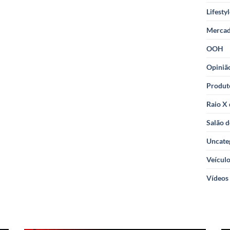
Lifesty
Merca
OOH
Opiniã
Produt
Raio X
Salão d
Uncate
Veícul
Vídeos