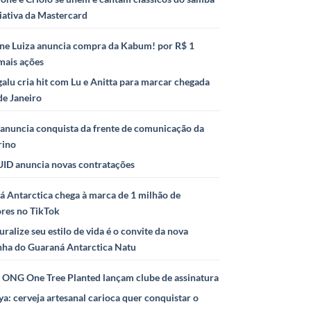
iativa da Mastercard
ne Luiza anuncia compra da Kabum! por R$ 1
mais ações
alu cria hit com Lu e Anitta para marcar chegada
de Janeiro
anuncia conquista da frente de comunicação da
rino
ID anuncia novas contratações
 Antarctica chega à marca de 1 milhão de
ores no TikTok
uralize seu estilo de vida é o convite da nova
ha do Guaraná Antarctica Natu
e ONG One Tree Planted lançam clube de assinatura
ya: cerveja artesanal carioca quer conquistar o