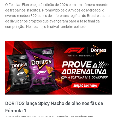
O Festival Élan chega à edição de 2026 com um número recorde
de trabalhos inscritos. Promovido pelo Amigos do Mercado, o
evento recebeu 322 cases de diferentes regiões do Brasil e acaba
de divulgar os projetos que avançaram para a fase final da
competição. Neste ano, o festival também coincide
DORITOS lança Spicy Nacho de olho nos fãs da
Fórmula 1
A relação entre DORITOS® e a Fórmula 1® ganhou um