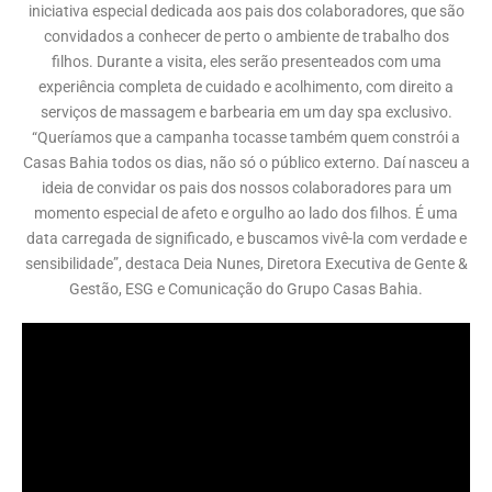
iniciativa especial dedicada aos pais dos colaboradores, que são
convidados a conhecer de perto o ambiente de trabalho dos
filhos. Durante a visita, eles serão presenteados com uma
experiência completa de cuidado e acolhimento, com direito a
serviços de massagem e barbearia em um day spa exclusivo.
“Queríamos que a campanha tocasse também quem constrói a
Casas Bahia todos os dias, não só o público externo. Daí nasceu a
ideia de convidar os pais dos nossos colaboradores para um
momento especial de afeto e orgulho ao lado dos filhos. É uma
data carregada de significado, e buscamos vivê-la com verdade e
sensibilidade”, destaca Deia Nunes, Diretora Executiva de Gente &
Gestão, ESG e Comunicação do Grupo Casas Bahia.