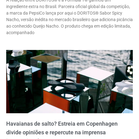
ingrediente extra no Brasil. Parceira oficial global da competição,
a marca da PepsiCo lança por aqui o DORITOS® Sabor Spicy
Nacho, versão inédita no mercado brasileiro que adiciona picância
ao conhecido Queijo Nacho. O produto chega em edição limitada,
acompanhado
Havaianas de salto? Estreia em Copenhagen
divide opiniões e repercute na imprensa