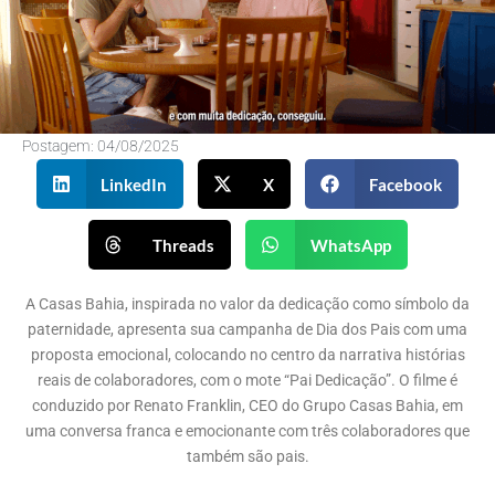
Postagem:
04/08/2025
LinkedIn
X
Facebook
Threads
WhatsApp
A Casas Bahia, inspirada no valor da dedicação como símbolo da
paternidade, apresenta sua campanha de Dia dos Pais com uma
proposta emocional, colocando no centro da narrativa histórias
reais de colaboradores, com o mote “Pai Dedicação”. O filme é
conduzido por Renato Franklin, CEO do Grupo Casas Bahia, em
uma conversa franca e emocionante com três colaboradores que
também são pais.