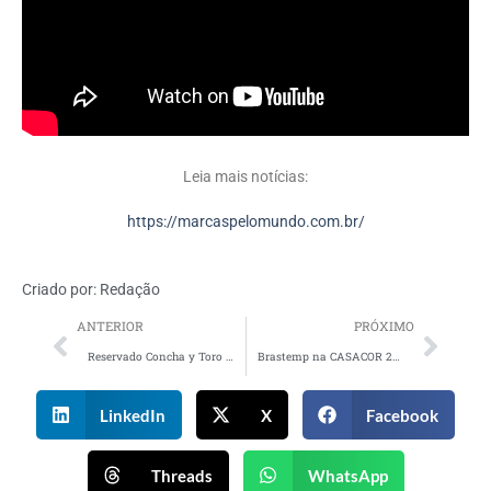
Leia mais notícias:
https://marcaspelomundo.com.br/
Criado por:
Redação
ANTERIOR
PRÓXIMO
Reservado Concha y Toro ativa o trade no Brasil com nova promoção
Brastemp na CASACOR 2025 uniu estética e tecnologia
LinkedIn
X
Facebook
Threads
WhatsApp