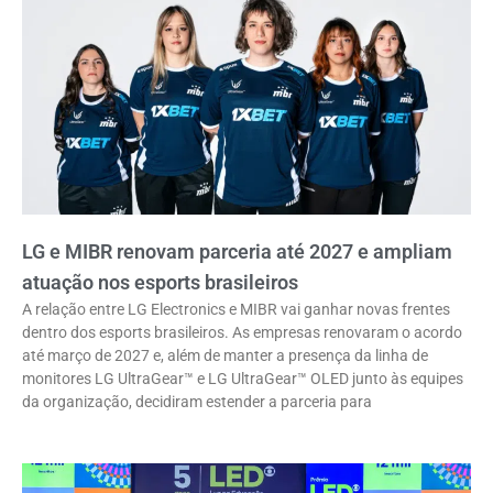
LG e MIBR renovam parceria até 2027 e ampliam
atuação nos esports brasileiros
A relação entre LG Electronics e MIBR vai ganhar novas frentes
dentro dos esports brasileiros. As empresas renovaram o acordo
até março de 2027 e, além de manter a presença da linha de
monitores LG UltraGear™ e LG UltraGear™ OLED junto às equipes
da organização, decidiram estender a parceria para