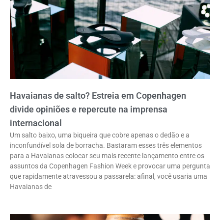
Havaianas de salto? Estreia em Copenhagen
divide opiniões e repercute na imprensa
internacional
Um salto baixo, uma biqueira que cobre apenas o dedão e a
inconfundível sola de borracha. Bastaram esses três elementos
para a Havaianas colocar seu mais recente lançamento entre os
assuntos da Copenhagen Fashion Week e provocar uma pergunta
que rapidamente atravessou a passarela: afinal, você usaria uma
Havaianas de