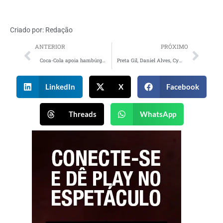
Criado por:
Redação
ANTERIOR
PRÓXIMO
Coca-Cola apoia hambúrguer que incentiva doação de alimentos
Preta Gil, Daniel Alves, Cynthia Luz e Xamã em campanha para marca Gang
LinkedIn
X
Facebook
Threads
WhatsApp