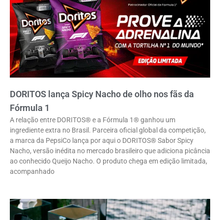
DORITOS lança Spicy Nacho de olho nos fãs da
Fórmula 1
A relação entre DORITOS® e a Fórmula 1® ganhou um
ingrediente extra no Brasil. Parceira oficial global da competição,
a marca da PepsiCo lança por aqui o DORITOS® Sabor Spicy
Nacho, versão inédita no mercado brasileiro que adiciona picância
ao conhecido Queijo Nacho. O produto chega em edição limitada,
acompanhado