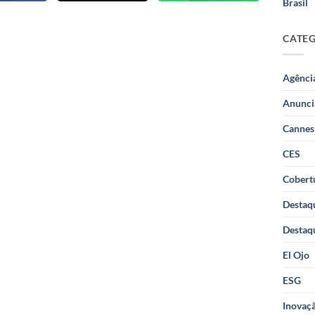
Brasil
CATE
Agênci
Anunci
Cannes
CES
Cobertu
Destaq
Destaq
El Ojo
ESG
Inovaçã