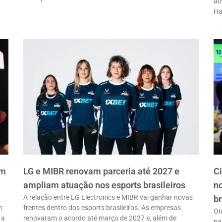
at
Ha
em
LG e MIBR renovam parceria até 2027 e
C
ampliam atuação nos esports brasileiros
n
A relação entre LG Electronics e MIBR vai ganhar novas
br
m
frentes dentro dos esports brasileiros. As empresas
On
 a
renovaram o acordo até março de 2027 e, além de
pa