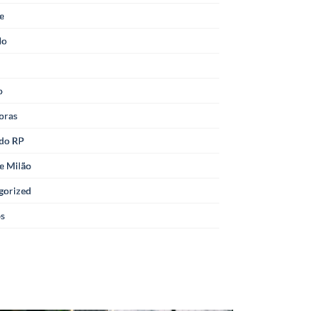
le
do
o
oras
 do RP
e Milão
gorized
os