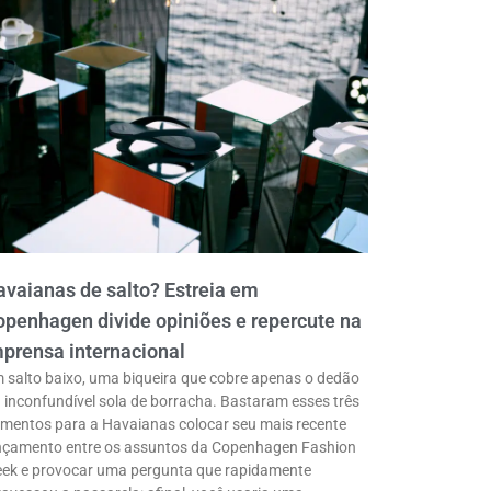
vaianas de salto? Estreia em
penhagen divide opiniões e repercute na
prensa internacional
 salto baixo, uma biqueira que cobre apenas o dedão
a inconfundível sola de borracha. Bastaram esses três
ementos para a Havaianas colocar seu mais recente
nçamento entre os assuntos da Copenhagen Fashion
ek e provocar uma pergunta que rapidamente