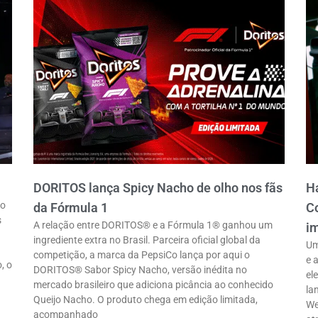
DORITOS lança Spicy Nacho de olho nos fãs
Ha
ro
da Fórmula 1
Co
s
A relação entre DORITOS® e a Fórmula 1® ganhou um
im
ingrediente extra no Brasil. Parceira oficial global da
Um
competição, a marca da PepsiCo lança por aqui o
e 
, o
DORITOS® Sabor Spicy Nacho, versão inédita no
el
mercado brasileiro que adiciona picância ao conhecido
la
Queijo Nacho. O produto chega em edição limitada,
We
acompanhado