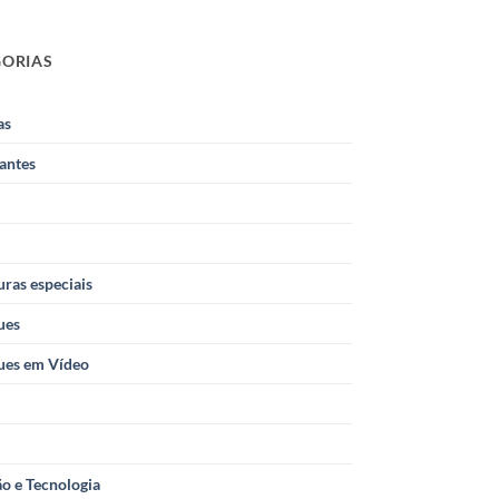
GORIAS
as
antes
ras especiais
ues
ues em Vídeo
o e Tecnologia