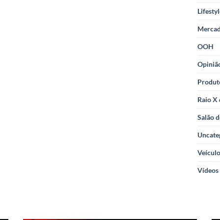
Lifesty
Merca
OOH
Opiniã
Produt
Raio X
Salão d
Uncate
Veícul
Vídeos