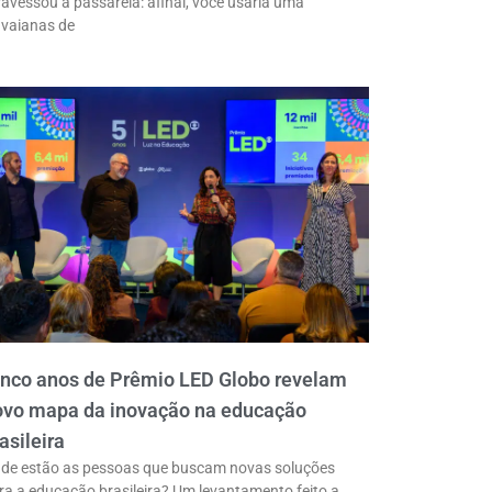
ravessou a passarela: afinal, você usaria uma
vaianas de
inco anos de Prêmio LED Globo revelam
ovo mapa da inovação na educação
asileira
de estão as pessoas que buscam novas soluções
ra a educação brasileira? Um levantamento feito a