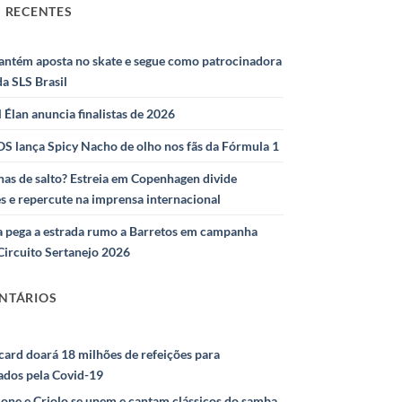
 RECENTES
antém aposta no skate e segue como patrocinadora
 da SLS Brasil
l Élan anuncia finalistas de 2026
S lança Spicy Nacho de olho nos fãs da Fórmula 1
as de salto? Estreia em Copenhagen divide
s e repercute na imprensa internacional
 pega a estrada rumo a Barretos em campanha
Circuito Sertanejo 2026
NTÁRIOS
ard doará 18 milhões de refeições para
ados pela Covid-19
ione e Criolo se unem e cantam clássicos do samba