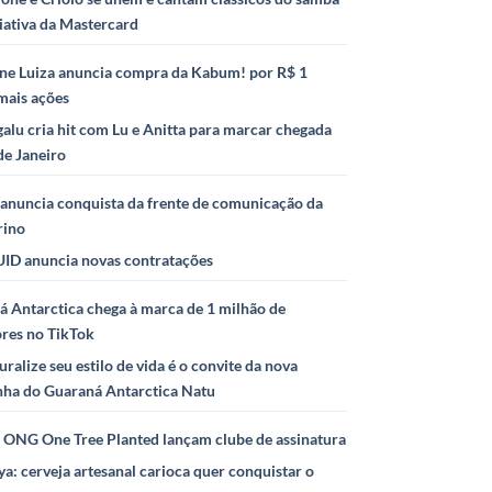
iativa da Mastercard
ne Luiza anuncia compra da Kabum! por R$ 1
mais ações
alu cria hit com Lu e Anitta para marcar chegada
de Janeiro
anuncia conquista da frente de comunicação da
rino
ID anuncia novas contratações
 Antarctica chega à marca de 1 milhão de
ores no TikTok
uralize seu estilo de vida é o convite da nova
ha do Guaraná Antarctica Natu
e ONG One Tree Planted lançam clube de assinatura
ya: cerveja artesanal carioca quer conquistar o