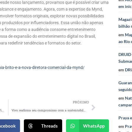
 Desde nosso lançamento, provamos que é possível criar uma
em inic
alcance e engajamento. Agora, com a expertise da Mynd,
olver formatos originais, explorar novas possibilidades
Magazi
s produzidos por influenciadores. Essa união não apenas
bilhão 
ne a forma como a audiência consome entretenimento
em
Mag
essa de expansão do entretenimento digital no Brasil,
ao Rio 
ara redefinir tendências e formatos do setor.
DRUID 
Subma
a-brito-e-a-nova-diretora-comercial-da-mynd/
em
DRU
Guaraná
seguid
em
Nat
PRÓXIMO
campan
Campanha mostra como o Minha Casa, Minha Vida transformou a história de vida de milhares de brasileiros
Vivo reafirma seu compromisso com a sustentabilidade com a campanha “Futuro Vivo”
Praya 
acebook
Threads
WhatsApp
em
Pra