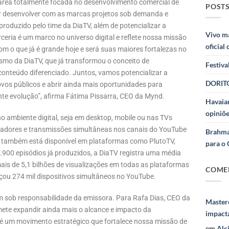
rea totalmente focada no desenvolvimento comercial de
POSTS
r desenvolver com as marcas projetos sob demanda e
produzido pelo time da DiaTV, além de potencializar a
Vivo m
ceria é um marco no universo digital e reflete nossa missão
oficial
om o que já é grande hoje e será suas maiores fortalezas no
ismo da DiaTV, que já transformou o conceito de
Festiva
onteúdo diferenciado. Juntos, vamos potencializar a
DORITO
ovos públicos e abrir ainda mais oportunidades para
e evolução”, afirma Fátima Pissarra, CEO da Mynd.
Havaian
opiniõe
o ambiente digital, seja em desktop, mobile ou nas TVs
iadores e transmissões simultâneas nos canais do YouTube
Brahma
 também está disponível em plataformas como PlutoTV,
para o 
00 episódios já produzidos, a DiaTV registra uma média
ais de 5,1 bilhões de visualizações em todas as plataformas
COME
çou 274 mil dispositivos simultâneos no YouTube.
am sob responsabilidade da emissora. Para Rafa Dias, CEO da
Masterc
omete expandir ainda mais o alcance e impacto da
impact
 é um movimento estratégico que fortalece nossa missão de
em
Alc