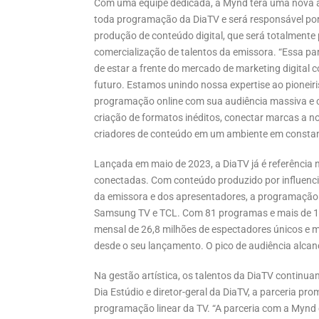
Com uma equipe dedicada, a Mynd terá uma nova á
toda programação da DiaTV e será responsável po
produção de conteúdo digital, que será totalmente 
comercialização de talentos da emissora. “Essa par
de estar a frente do mercado de marketing digital c
futuro. Estamos unindo nossa expertise ao pioneir
programação online com sua audiência massiva e c
criação de formatos inéditos, conectar marcas a n
criadores de conteúdo em um ambiente em constant
Lançada em maio de 2023, a DiaTV já é referência n
conectadas. Com conteúdo produzido por influenc
da emissora e dos apresentadores, a programação
Samsung TV e TCL. Com 81 programas e mais de 1.9
mensal de 26,8 milhões de espectadores únicos e m
desde o seu lançamento. O pico de audiência alcan
Na gestão artística, os talentos da DiaTV continu
Dia Estúdio e diretor-geral da DiaTV, a parceria pr
programação linear da TV. “A parceria com a Mynd