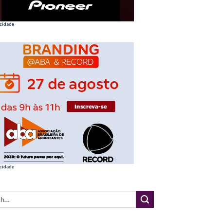
cidade
cidade