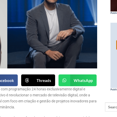
Publi
acebook
Threads
WhatsApp
a com programação 24 horas exclusivamente digital e
Publi
ivo é revolucionar o mercado de televisão digital, onde a
l com foco em criação e gestão de projetos inovadores para
minância.