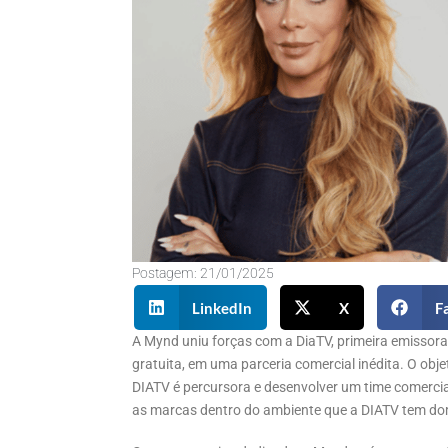
Postagem:
21/01/2025
LinkedIn
X
F
A Mynd uniu forças com a DiaTV, primeira emissor
gratuita, em uma parceria comercial inédita. O objet
DIATV é percursora e desenvolver um time comercia
as marcas dentro do ambiente que a DIATV tem do