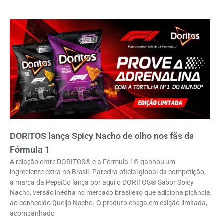
DORITOS lança Spicy Nacho de olho nos fãs da
Fórmula 1
A relação entre DORITOS® e a Fórmula 1® ganhou um
ingrediente extra no Brasil. Parceira oficial global da competição,
a marca da PepsiCo lança por aqui o DORITOS® Sabor Spicy
Nacho, versão inédita no mercado brasileiro que adiciona picância
ao conhecido Queijo Nacho. O produto chega em edição limitada,
acompanhado