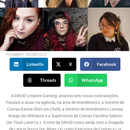
Postagem:
09/08/2022
LinkedIn
X
Facebook
Threads
WhatsApp
A DRUID Creative Gaming anuncia seis novas contratações.
Passam a atuar na agência, na área de Atendimento, a Gerente de
Contas Karina Shim (ex-Cheil), a Gerente de Atendimento Larissa
Araujo (ex-W3Haus) e a Supervisora de Contas Carolina Salarini
(ex- Final Level Co.). O time da DRUID conta ainda com a chegada
de Leticia Souza (ex- Bluez.cx) como Executiva de Contas e Lui