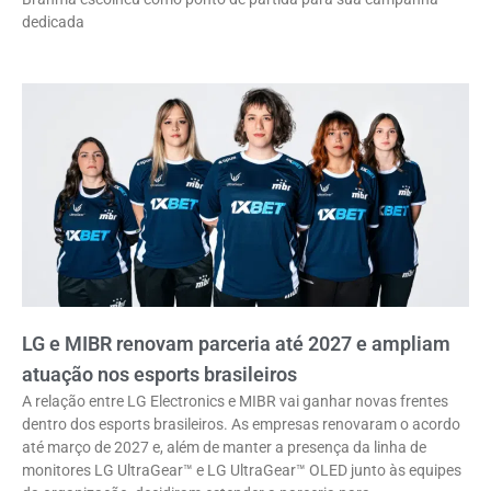
dedicada
LG e MIBR renovam parceria até 2027 e ampliam
atuação nos esports brasileiros
A relação entre LG Electronics e MIBR vai ganhar novas frentes
dentro dos esports brasileiros. As empresas renovaram o acordo
até março de 2027 e, além de manter a presença da linha de
monitores LG UltraGear™ e LG UltraGear™ OLED junto às equipes