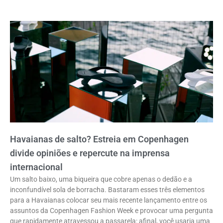
Havaianas de salto? Estreia em Copenhagen
divide opiniões e repercute na imprensa
internacional
Um salto baixo, uma biqueira que cobre apenas o dedão e a
inconfundível sola de borracha. Bastaram esses três elementos
para a Havaianas colocar seu mais recente lançamento entre os
assuntos da Copenhagen Fashion Week e provocar uma pergunta
que rapidamente atravessou a passarela: afinal, você usaria uma