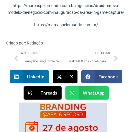
https://marcaspelomundo.com.br/agencias/druid-renova-
modelo-de-negocio-com-inauguracao-da-area-in-game-capture/
https://marcaspelomundo.com.br/
Criado por:
Redação
ANTERIOR
PRÓXIMO
Loungerie lança nova campanha “Minha Loungerie de Todo Dia”
Netza&CO cria collab para empoderar Live Marketing com experiências phygital e inteligência de dados
LinkedIn
X
Facebook
Threads
WhatsApp