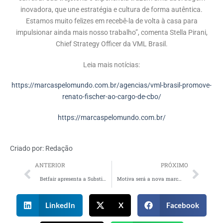
inovadora, que une estratégia e cultura de forma autêntica.
Estamos muito felizes em recebê-la de volta à casa para
impulsionar ainda mais nosso trabalho”, comenta Stella Pirani,
Chief Strategy Officer da VML Brasil.
Leia mais notícias:
https://marcaspelomundo.com.br/agencias/vml-brasil-promove-
renato-fischer-ao-cargo-de-cbo/
https://marcaspelomundo.com.br/
Criado por:
Redação
ANTERIOR
PRÓXIMO
Betfair apresenta a Substituição Segura em campanha com Ronaldo e Rivaldo
Motiva será a nova marca do Grupo CCR
LinkedIn
X
Facebook