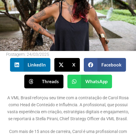
Postagem:
24/03/2025
LinkedIn
X
Facebook
Threads
WhatsApp
A VML Brasil reforçou seu time com a contratação de Carol Rosa
como Head de Conteúdo e Influência. A profissional, que possui
vasta experiência em criação, estratégias digitais e engajamento,
se reportará a Stella Pirani, Chief Strategy Officer da VML Brasil.
Com mais de 15 anos de carreira, Carol é uma profissional com