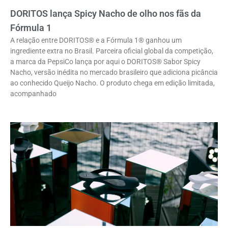
DORITOS lança Spicy Nacho de olho nos fãs da
Fórmula 1
A relação entre DORITOS® e a Fórmula 1® ganhou um
ingrediente extra no Brasil. Parceira oficial global da competição,
a marca da PepsiCo lança por aqui o DORITOS® Sabor Spicy
Nacho, versão inédita no mercado brasileiro que adiciona picância
ao conhecido Queijo Nacho. O produto chega em edição limitada,
acompanhado