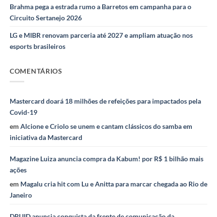
Brahma pega a estrada rumo a Barretos em campanha para o
Circuito Sertanejo 2026
LG e MIBR renovam parceria até 2027 e ampliam atuação nos
esports brasileiros
COMENTÁRIOS
Mastercard doará 18 milhões de refeições para impactados pela
Covid-19
em
Alcione e Criolo se unem e cantam clássicos do samba em
iniciativa da Mastercard
Magazine Luiza anuncia compra da Kabum! por R$ 1 bilhão mais
ações
em
Magalu cria hit com Lu e Anitta para marcar chegada ao Rio de
Janeiro
DRUID anuncia conquista da frente de comunicação da